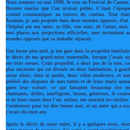
Nous sommes en mai 1998. Je suis au Festival de Cannes. 
Boxster marine que l’on m'avait prêtée. C’était l’époqu
voulait communiquer au travers du cinéma. Tout était s
Soudain, je suis projetée dans deux mondes opposés, d'un c
l’hôpital par ma tante, sa fille, son mari, de l'autre, mo
mes places aux projections officielles, mes invitations a
mondes opposés que sa maladie séparait.
Une heure plus tard, je me gare dans la propriété familiale 
le décès de ma grand-mère maternelle, lorsque j’avais se
ses trois soeurs. Cette propriété, à deux pas de la mer, c
plus ancienne qui est divisée en deux habitations, à gauch
soeur aînée, dans le jardin, deux villas modernes, et un
préféré des disputes de mes tantes et de leurs maris auto
garer leur voiture, ce qui faisaient beaucoup rire me
charmants, drôles, intelligents, beaux, généreux, le contra
et de leurs maris dont l’un, enfant, me mordait les oreilles 
l’embrasser pour lui dire bonne nuit, et un autre qui a es
j’avais dix-huit ans. 
Après le décès de notre mère, il y a quelques mois, mon f