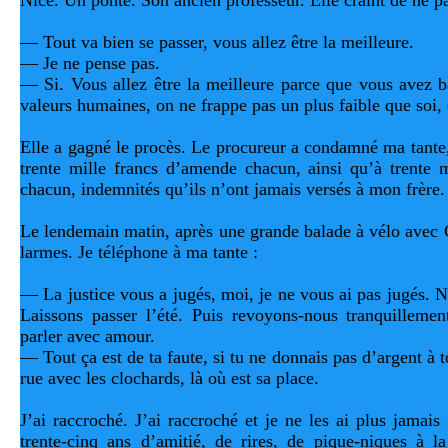
Nice. Un ponte. Son ancien professeur. Elle craint de ne pa
— Tout va bien se passer, vous allez être la meilleure.
— Je ne pense pas.
— Si. Vous allez être la meilleure parce que vous avez ba
valeurs humaines, on ne frappe pas un plus faible que soi, 
Elle a gagné le procès. Le procureur a condamné ma tante,
trente mille francs d’amende chacun, ainsi qu’à trente m
chacun, indemnités qu’ils n’ont jamais versés à mon frère.
Le lendemain matin, après une grande balade à vélo avec C
larmes. Je téléphone à ma tante :
— La justice vous a jugés, moi, je ne vous ai pas jugés. 
Laissons passer l’été. Puis revoyons-nous tranquillemen
parler avec amour.
— Tout ça est de ta faute, si tu ne donnais pas d’argent à ton
rue avec les clochards, là où est sa place.
J’ai raccroché. J’ai raccroché et je ne les ai plus jamais 
trente-cinq ans d’amitié, de rires, de pique-niques à la