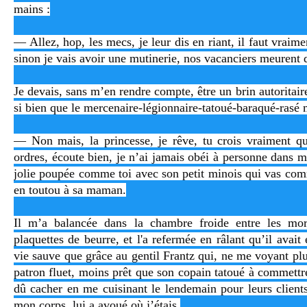
mains :
— Allez, hop, les mecs, je leur dis en riant, il faut vraim
sinon je vais avoir une mutinerie, nos vacanciers meurent 
Je devais, sans m’en rendre compte, être un brin autoritai
si bien que le mercenaire-légionnaire-tatoué-baraqué-rasé 
— Non mais, la princesse, je rêve, tu crois vraiment q
ordres, écoute bien, je n’ai jamais obéi à personne dans m
jolie poupée comme toi avec son petit minois qui vas co
en toutou à sa maman.
Il m’a balancée dans la chambre froide entre les mo
plaquettes de beurre, et l'a refermée en râlant qu’il avait 
vie sauve que grâce au gentil Frantz qui, ne me voyant plus
patron fluet, moins prêt que son copain tatoué à commettre
dû cacher en me cuisinant le lendemain pour leurs clients 
mon corps, lui a avoué où j’étais.