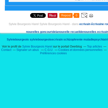
Repost
0
Sylvie Bourgeois Harel Sylvie Bourgeois Harel
-
dans
ecrivain
écrivaine
ro
nouvelles
goncourtdelanouvelle
recueildenouvelles
ecrivai
Sylviebourgeois
sylviebourgeoisecrivain
schizophrenie
maladiepsychiatr
Voir le profil de
Sylvie Bourgeois Harel
sur le portail Overblog
Top articles
hopitalpsychiatrique
sainttropez
saintgermaindespres
lagardefreine
Contact
Signaler un abus
C.G.U.
Cookies et données personnelles
Préférences cookies