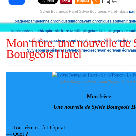
Repost
0
Sylvie Bourgeois Harel Sylvie Bourgeois Harel
-
dans
pam
plagedepampelonne
chroniquedumondavant
chroniques
souvenir
golf
schizophrene
schizophrenie
frere
famille
plagefamiliale
plageprivee
eta
Mon frère, une nouvelle de 
sainttropez
gassin
grimaud
cogolin
lagardefreinet
vincent
vin
Bourgeois Harel
Sylviebourgeoisharel
sylviebourgeoisecrivain
ecrivain
écrivain
Sylvie Bourgeois Harel - Saint-Tropez - La Ponch
Mon frère
Une nouvelle de Sylvie Bourgeois H
— Ton frère est à l’hôpital.
— Quoi ?