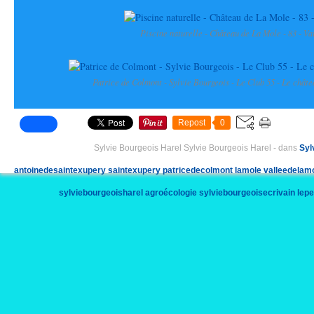
Piscine naturelle - Château de La Mole - 83 - Va
Patrice de Colmont - Sylvie Bourgeois - Le Club 55 - Le chât
Repost
0
Sylvie Bourgeois Harel Sylvie Bourgeois Harel
-
dans
Syl
antoinedesaintexupery
saintexupery
patricedecolmont
lamole
valleedelam
sylviebourgeoisharel
agroécologie
sylviebourgeoisecrivain
lepe
marcellinelaubergine
lumieredusud
chateau
var
chauves-souri