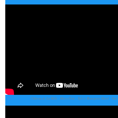
Château de La Mole - Marcelline - Sylvie Bourgeois Harel - Var -