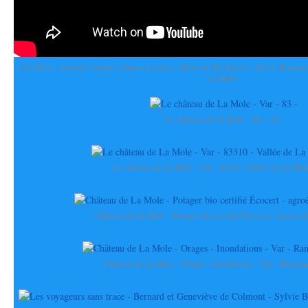
Cen Paca - Antoine Catard - Chauves-souris - Burin de Bechstein - Sylvie Bourgeo
La Mole
Le château de La Mole - Var - 83 -
Le château de La Mole - Var - 83310 - Vallée de La Mol
Château de La Mole - Potager bio certifié Écocert - agroécol
Château de La Mole - Orages - Inondations - Var - Ramatue