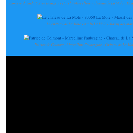
Lumière du Sud - Sylvie Bourgeois Harel - Marcelline - château de La Mole - Maur
Le château de La Mole - 83350 La Mole - Massif des Mau
Patrice de Colmont - Marcelline l'aubergine - Château de La Mol