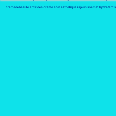
cremedebeaute
antirides
creme
soin
esthetique
rajeunissemet
hydratant
s
plantes
biotechnologies
sylviebourgeois
ecrivain
sylviebourgeoisharel