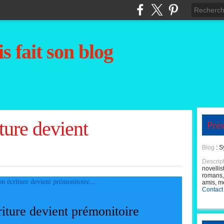
s fait son blog
ure devient
Prés
Blog
: S
Descrip
novellis
romans, 
amis, m
Contact
ture devient prémonitoire