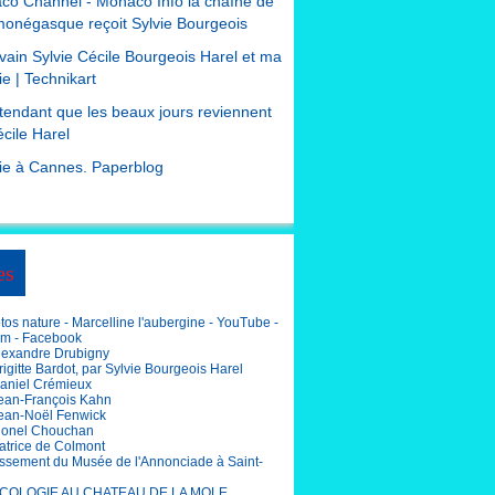
co Channel - Monaco Info la chaîne de
monégasque reçoit Sylvie Bourgeois
ivain Sylvie Cécile Bourgeois Harel et ma
e | Technikart
tendant que les beaux jours reviennent
cile Harel
ie à Cannes. Paperblog
es
os nature - Marcelline l'aubergine - YouTube -
am - Facebook
lexandre Drubigny
igitte Bardot, par Sylvie Bourgeois Harel
aniel Crémieux
ean-François Kahn
ean-Noël Fenwick
ionel Chouchan
atrice de Colmont
ssement du Musée de l'Annonciade à Saint-
COLOGIE AU CHATEAU DE LA MOLE