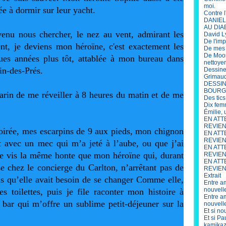
moi.
ée à dormir sur leur yacht.
Contre l
DANIEL 
AU DIA
enu nous chercher, le nez au vent, admirant les 
David L
De l'im
nt, je deviens mon héroïne, c'est exactement les 
De mes s
De Moor
ques années plus tôt, attablée à mon bureau dans 
nettoye
n-des-Prés.
Dessine
Grimau
DESSIN
BOURG
rin de me réveiller à 8 heures du matin et de me 
Des tics
Dix fem
Émilie,
EN ATT
REVIENN
irée, mes escarpins de 9 aux pieds, mon chignon 
EN ATT
REVIEN
it avec un mec qui m’a jeté à l’aube, ou que j’ai 
EN ATT
, je vis la même honte que mon héroïne qui, durant 
REVIENN
EN ATT
e chez le concierge du Carlton, n’arrêtant pas de 
REVIENN
Extrait
ois qu’elle avait besoin de se changer Comme elle, 
Entre am
nouvell
 toilettes, puis je file raconter mon histoire à 
Entre am
bar qui m’offre un sublime petit-déjeuner sur la 
nouvell
Et si no
Et si P
kamikaz