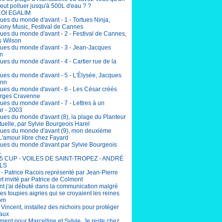
eut polluer jusqu'à 500L d'eau ? ?
LOI EGALIM
ues du monde d'avant - 1 - Tortues Ninja,
Sony Music, Festival de Cannes
ues du monde d'avant - 2 - Festival de Cannes,
 Wilson
ues du monde d'avant - 3 - Jean-Jacques
n
es du monde d'avant - 4 - Cartier rue de la
ues du monde d'avant - 5 - L'Élysée, Jacques
nn
ues du monde d'avant - 6 - Les César créés
rges Cravenne
ues du monde d'avant - 7 - Lettres à un
r - 2003
ues du monde d'avant (8), la plage du Planteur
uelle, par Sylvie Bourgeois Harel
ues du monde d'avant (9), mon deuxième
L'amour libre chez Fayard
ues du monde d'avant par Sylvie Bourgeois
1
5 CUP - VOILES DE SAINT-TROPEZ - ANDRÉ
LS
 - Patrice Racois représenté par Jean-Pierre
et invité par Patrice de Colmont
 j'ai débuté dans la communication malgré
lles toupies aigries qui se croyaient les reines
om
incent, installez des nichoirs pour protéger
eaux
ent pour Marcelline et Sylvie. Je reste chez