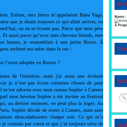
Prof
tion. Enfant, mes frères m’appelaient Baba Yaga, 
Name :
arce que je disais toujours ce qui allait arriver, on 
À Prop
ourd’hui, on ne m’écoute pas. Parce que mon père 
e. Et aussi parce qu’avec mes cheveux blonds, mes 
es hautes, je ressemblais à une petite Russe. À 
Tex
 gens arrêtent ma mère dans la rue :
ous l’avez adoptée en Russie ?
ours de l'intuition, mais j'ai aussi une écriture 
Rec
ar je n’ose pas écrire certaines choses de peur 
u’il m’est advenu avec mon roman Sophie à Cannes 
uel mon héroïne Sophie a été invitée au Festival 
ui, au dernier moment, ne peut plus la loger. Au 
ris, Sophie décide de rester à Cannes, mais sans 
ations abracadabrantes chaque soir. Ce qui m’a 
 je connais par coeur et que j’ai toujours vécu de 
Arc