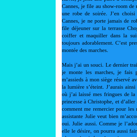
Cannes, je file au show-room de 
une robe de soirée. J’en choisi
Cannes, je ne porte jamais de rob
file déjeuner sur la terrasse Cho
coiffer et maquiller dans la su
toujours adorablement. C’est pres
montée des marches. 
Mais j’ai un souci. Le dernier tra
je monte les marches, je fais p
m’assieds à mon siège réservé ave
la lumière s’éteint. J’aurais ain
où j’ai laissé mes fringues de la
princesse à Christophe, et d’aller 
comment me remercier pour les no
assistante Julie veut bien m’acc
oui. Julie aussi. Comme je l’ador
elle le désire, on pourra aussi fai