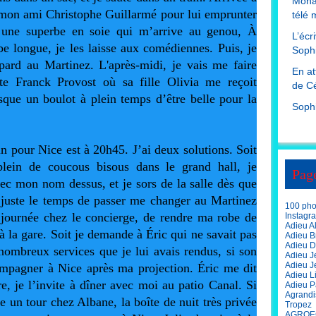
Mona
mon ami Christophe Guillarmé pour lui emprunter 
télé 
 une superbe en soie qui m’arrive au genou, À 
L’écr
e longue, je les laisse aux comédiennes. Puis, je 
Sophi
pard au Martinez. L'après-midi, je vais me faire 
En at
ite Franck Provost où sa fille Olivia me reçoit 
de Cé
que un boulot à plein temps d’être belle pour la 
Soph
in pour Nice est à 20h45. J’ai deux solutions. Soit 
lein de coucous bisous dans le grand hall, je 
Pag
c mon nom dessus, et je sors de la salle dès que 
si juste le temps de passer me changer au Martinez 
100 phot
 journée chez le concierge, de rendre ma robe de 
Instagr
Adieu A
à la gare. Soit je demande à Éric qui ne savait pas 
Adieu Br
Adieu D
mbreux services que je lui avais rendus, si son 
Adieu J
Adieu J
ompagner à Nice après ma projection. Éric me dit 
Adieu L
e, je l’invite à dîner avec moi au patio Canal. Si 
Adieu P
Agrandi
re un tour chez Albane, la boîte de nuit très privée 
Tropez
AGROE