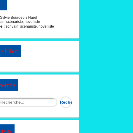
il
Sylvie Bourgeois Harel
os :
écrivain, scénariste, novelliste
te Libre
herche
hives