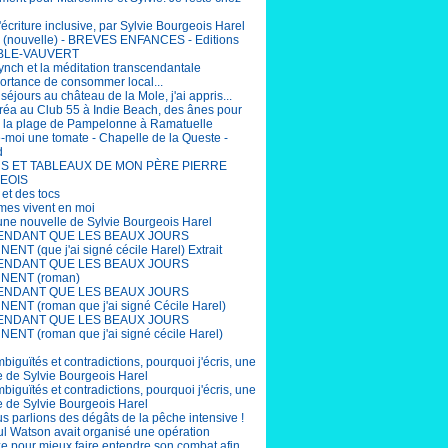
'écriture inclusive, par Sylvie Bourgeois Harel
(nouvelle) - BREVES ENFANCES - Editions
BLE-VAUVERT
ynch et la méditation transcendantale
portance de consommer local...
éjours au château de la Mole, j'ai appris...
éa au Club 55 à Indie Beach, des ânes pour
r la plage de Pampelonne à Ramatuelle
-moi une tomate - Chapelle de la Queste -
d
S ET TABLEAUX DE MON PÈRE PIERRE
EOIS
 et des tocs
mes vivent en moi
 une nouvelle de Sylvie Bourgeois Harel
ENDANT QUE LES BEAUX JOURS
ENT (que j'ai signé cécile Harel) Extrait
ENDANT QUE LES BEAUX JOURS
NENT (roman)
ENDANT QUE LES BEAUX JOURS
ENT (roman que j'ai signé Cécile Harel)
ENDANT QUE LES BEAUX JOURS
ENT (roman que j'ai signé cécile Harel)
biguïtés et contradictions, pourquoi j'écris, une
e de Sylvie Bourgeois Harel
biguïtés et contradictions, pourquoi j'écris, une
e de Sylvie Bourgeois Harel
us parlions des dégâts de la pêche intensive !
aul Watson avait organisé une opération
e pour mieux faire entendre son combat afin