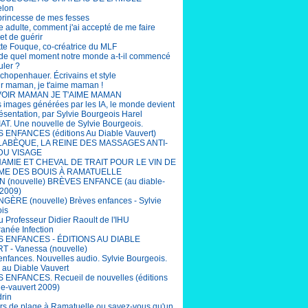
elon
 princesse de mes fesses
e adulte, comment j'ai accepté de me faire
et de guérir
tte Fouque, co-créatrice du MLF
r de quel moment notre monde a-t-il commencé
uler ?
chopenhauer. Écrivains et style
ir maman, je t'aime maman !
OIR MAMAN JE T'AIME MAMAN
s images générées par les IA, le monde devient
ésentation, par Sylvie Bourgeois Harel
T. Une nouvelle de Sylvie Bourgeois.
ENFANCES (éditions Au Diable Vauvert)
LABÈQUE, LA REINE DES MASSAGES ANTI-
DU VISAGE
AMIE ET CHEVAL DE TRAIT POUR LE VIN DE
ME DES BOUIS À RAMATUELLE
 (nouvelle) BRÈVES ENFANCE (au diable-
 2009)
ÈRE (nouvelle) Brèves enfances - Sylvie
is
u Professeur Didier Raoult de l'IHU
ranée Infection
 ENFANCES - ÉDITIONS AU DIABLE
 - Vanessa (nouvelle)
enfances. Nouvelles audio. Sylvie Bourgeois.
s au Diable Vauvert
ENFANCES. Recueil de nouvelles (éditions
le-vauvert 2009)
drin
rs de plage à Ramatuelle ou savez-vous qu'un