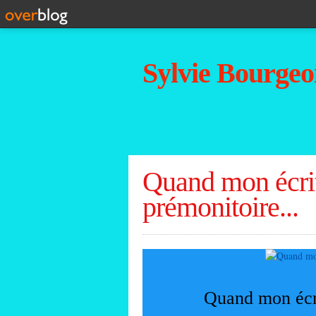
Sylvie Bourgeoi
Quand mon écrit
prémonitoire...
Quand mon écri