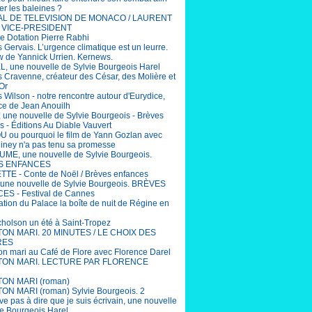
er les baleines ?
AL DE TELEVISION DE MONACO / LAURENT
 VICE-PRESIDENT
e Dotation Pierre Rabhi
 Gervais. L’urgence climatique est un leurre.
ew de Yannick Urrien. Kernews.
, une nouvelle de Sylvie Bourgeois Harel
 Cravenne, créateur des César, des Molière et
Or
 Wilson - notre rencontre autour d'Eurydice,
ce de Jean Anouilh
 une nouvelle de Sylvie Bourgeois - Brèves
s - Éditions Au Diable Vauvert
ou pourquoi le film de Yann Gozlan avec
Niney n'a pas tenu sa promesse
ME, une nouvelle de Sylvie Bourgeois.
S ENFANCES
TE - Conte de Noël / Brèves enfances
une nouvelle de Sylvie Bourgeois. BRÈVES
S - Festival de Cannes
ation du Palace la boîte de nuit de Régine en
cholson un été à Saint-Tropez
 TON MARI. 20 MINUTES / LE CHOIX DES
RES
ton mari au Café de Flore avec Florence Darel
 TON MARI. LECTURE PAR FLORENCE
TON MARI (roman)
TON MARI (roman) Sylvie Bourgeois. 2
ive pas à dire que je suis écrivain, une nouvelle
ie Bourgeois Harel