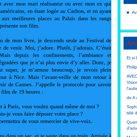
oit avec mon mari réalisateur ou avec mon ex qui 
 américains, en étant logée au Carlton, et en ayant 
Av
 aux meilleures places au Palais dans les rangs 
présente son film. 
n de mon livre, je descends seule au Festival de 
Arti
e venir. Moi, j’adore. Plutôt, j’adorais. C’était 
ais depuis les confinements, l’ambiance et 
Et si
égradées que je n’ai plus envie d’y aller. Donc, je 
Phili
st super, je m’amuse beaucoup, je revois plein 
AVEC
our à Nice. Mais l’avant-veille de mon retour à 
Visio
sir de Cannes. J’appelle le protocole pour savoir 
l'aub
e film de 19 heures :
de A 
est à Paris, vous voulez quand même de moi ?
Sophi
télé 
-je vous faire déposer votre place ?
permettra de vous remercier de vive-voix.
Quand
d'amo
ns dans un sac, et je saute dans un train. Arrivée à 