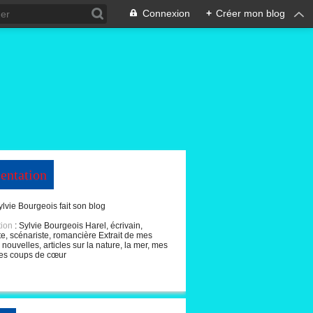
Connexion
+
Créer mon blog
entation
ylvie Bourgeois fait son blog
tion
: Sylvie Bourgeois Harel, écrivain,
te, scénariste, romancière Extrait de mes
nouvelles, articles sur la nature, la mer, mes
es coups de cœur