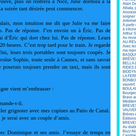
rouve, puis on rentrera à Nice, Julie dormira à la 
Alain D
a soirée tant désirée peut commencer.
Alliata,
Anorexi
soigner 
Antoine
lais, mon intuition me dit que Julie va me faire 
À parti
à s'écro
o. Pas de réponse. J’en envoie un à Éric. Pas de 
Arthur S
 d’Éric qui dort chez lui. Pas de réponse. Leurs 
Au revo
AU-REV
 20 heures. C’est trop tard pour le train. Je regarde 
Avec le
ma repr
ini, leurs trois portables sont toujours coupés. Je 
BASQUIA
ne Sophie, toute seule à Cannes, et sans savoir 
BRÈVES 
BELLA 
 pourrais toujours prendre un taxi, mais ils sont 
RIDES 
BIODYN
LA FER
BONBON
vauvert
gne vient m’embrasser :
BOULANG
Bourgeo
Bravo a
Méditer
ande-t-il.
BREVES
ler grignoter avec mes copines au Patio de Canal.
VAUVERT
Brèves 
, je serai avec un couple d’amis.
Édition
BREVES 
Au diab
Buzz Al
vec Dominique et ses amis. J’essaye de temps en 
Cendrie