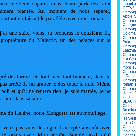
son meilleur copain, mais leurs portables sont 
mégot p
CETA / 
aiment plantée. Au moment de nous séparer, 
Chroniq
Apple, 
t surtout en faisant le parallèle avec mon roman.
Chroniq
Georges
Chroniq
i une suite, viens, tu prendras le deuxième lit, 
Goldma
Chroniqu
opriétaire du Majestic, un des palaces sur la 
Paix
Chroniq
Lanzma
Chroniq
par Geo
Chroniq
monsieu
Chroniq
é de dormir, en tout bien tout honneur, dans la 
à Ramat
Chroniq
s arrêté de lui gratter le dos toute la nuit. Même 
roman, 
Chroniq
oli et qu'il ne tentera rien, je suis mariée, je ne 
Harel - 
CLUB 5
 nuit dans sa suite.
BEAUFI
Club 55
Botella 
me dit Hélène, notre Mangusta est au mouillage.
Comment
les viei
de la C
 veux pas vous déranger. J’accepte aussitôt avec 
Comme V
les ois
 Je suis sauvée. Mon héroïne Sophie aussi a été 
Confinem