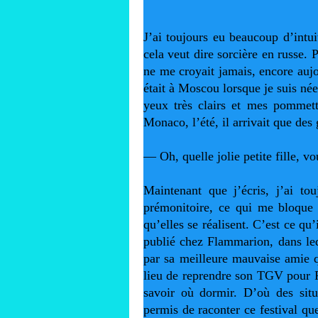
J’ai toujours eu beaucoup d’intui
cela veut dire sorcière en russe. P
ne me croyait jamais, encore auj
était à Moscou lorsque je suis né
yeux très clairs et mes pommett
Monaco, l’été, il arrivait que des
— Oh, quelle jolie petite fille, v
Maintenant que j’écris, j’ai touj
prémonitoire, ce qui me bloque c
qu’elles se réalisent. C’est ce q
publié chez Flammarion, dans leq
par sa meilleure mauvaise amie q
lieu de reprendre son TGV pour Pa
savoir où dormir. D’où des situ
permis de raconter ce festival que