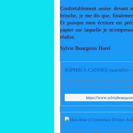
Confortablement assise devant m
brioche, je me dis que, finalemen
Et puisque mon écriture est prém
papier sur laquelle je m'empresse
réalise.
Sylvie Bourgeois Harel
SOPHIE À CANNES (nouvelle) - Sy
1990. Mon premier Festival de Cannes Je
voir de temps en temps, mais pas pendant
https://www.sylviebourg
Au Festival de Cannes, à l'hôtel du Ca