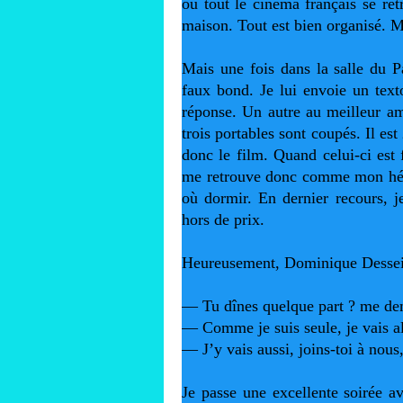
où tout le cinéma français se ret
maison. Tout est bien organisé. M
Mais une fois dans la salle du Pa
faux bond. Je lui envoie un text
réponse. Un autre au meilleur ami
trois portables sont coupés. Il est
donc le film. Quand celui-ci est f
me retrouve donc comme mon héroï
où dormir. En dernier recours, je
hors de prix. 
Heureusement, Dominique Dessei
— Tu dînes quelque part ? me dem
— Comme je suis seule, je vais al
— J’y vais aussi, joins-toi à nous
Je passe une excellente soirée a