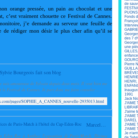
de sauv
on orange pressée, un pain au chocolat et une 
FESTIV
PUONS
t, c’est vraiment chouette ce Festival de Cannes. 
Fonds d
François
onitoire, j’e demande au serveur une feuille de 
Intervi
GABRIEL
 de rédiger mon désir le plus cher afin qu’il se 
Georges
des 7 d'
Georges
une piè
GILLES,
enfance
GOUROU 
Pierre 
GUILLAU
lvie Bourgeois fait son blog
BRÈVE
HENRIET
HENRI, 
 suis amoureuse de Sylvain depuis deux mois. Il veut bien me
ENFANCE
 le Festival de Cannes. Je pars donc me faire consoler ...
Inaugur
1991
Jack Ni
eois.com/pages/SOPHIE_A_CANNES_nouvelle-2935013.html
J'AIME
LIBRAI
J'aime 
J'AIME
DAREL
Marcelline à l'exposition Divines Actrices de Paris-Match à l'hôtel du Cap-Eden-Roc
J'AIME 
J'AIME 
Je n'arr
p Eden Roc à Antibes, l'exposition de Paris-Match, Divines
de Sylv