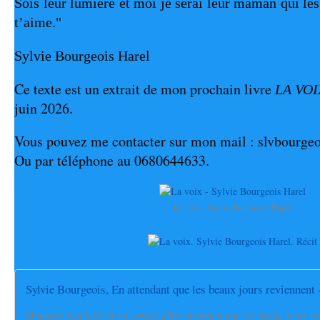
Sois leur lumière et moi je serai leur maman qui le
t’aime."
Sylvie Bourgeois Harel
Ce texte est un extrait de mon prochain livre 
LA VOI
juin 2026.
Vous pouvez me contacter sur mon mail : slvbourge
Ou par téléphone au 0680644633.
La voix - Sylvie Bourgeois Harel
Sylvie Bourgeois, En attendant que les beaux jours reviennent 
Manoëlle Gaillard lit un extrait d'En attendant que les beaux jours r