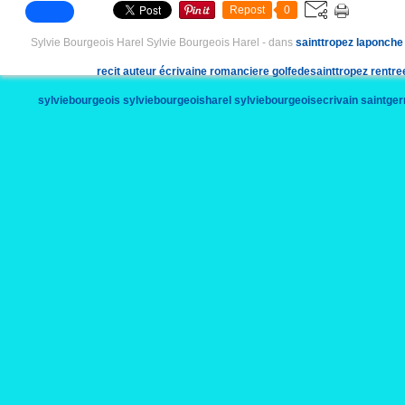
Repost
0
Sylvie Bourgeois Harel Sylvie Bourgeois Harel
-
dans
sainttropez
laponche
recit
auteur
écrivaine
romanciere
golfedesainttropez
rentree
sylviebourgeois
sylviebourgeoisharel
sylviebourgeoisecrivain
saintge
esoterique
eso