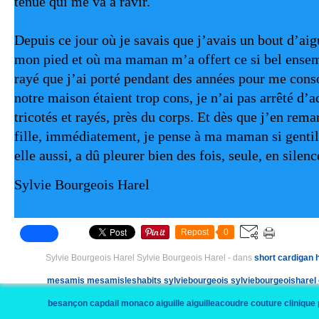
tenue qui me va à ravir. 
Depuis ce jour où je savais que j’avais un bout d’aig
mon pied et où ma maman m’a offert ce si bel ensemb
rayé que j’ai porté pendant des années pour me conso
notre maison étaient trop cons, je n’ai pas arrêté d’ac
tricotés et rayés, près du corps. Et dès que j’en rema
fille, immédiatement, je pense à ma maman si gentil
elle aussi, a dû pleurer bien des fois, seule, en silenc
Sylvie Bourgeois Harel
Repost
0
Sylvie Bourgeois Harel Sylvie Bourgeois Harel
-
dans
short
cardigan
mesamis
mesamisleshabits
sylviebourgeois
sylviebourgeoisharel
besançon
capdail
monaco
aiguille
aiguilleacoudre
couture
clinique