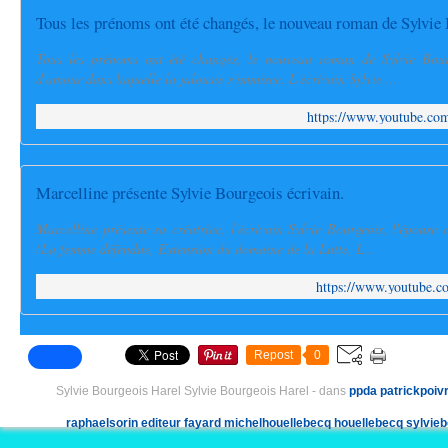
Tous les prénoms ont été changés, le nouveau roman de Sylvie
Tous les prénoms ont été changés, le nouveau roman de Sylvie Bourg
d'amour dans laquelle la jalousie s'immisce. L'écrivain Sylvie ...
https://www.youtube.
Marcelline présente Sylvie Bourgeois écrivain.
Marcelline présente sa créatrice, l'écrivain Sylvie Bourgeois, l'épouse
(La femme défendue, Extension du domaine de la Lutte, L...
https://www.youtube
Repost
0
Sylvie Bourgeois Harel Sylvie Bourgeois Harel
-
dans
ppda
patrickpoiv
raphaelsorin
editeur
fayard
michelhouellebecq
houellebecq
sylvie