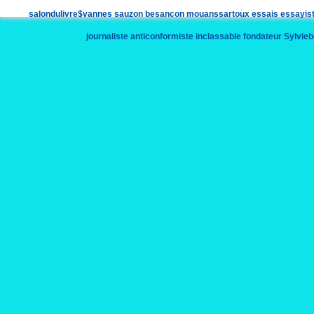
salondulivre$vannes
sauzon
besancon
mouanssartoux
essais
essayis
journaliste
anticonformiste
inclassable
fondateur
Sylvieb
sylviebourgeoisecrivain
rachelkahn