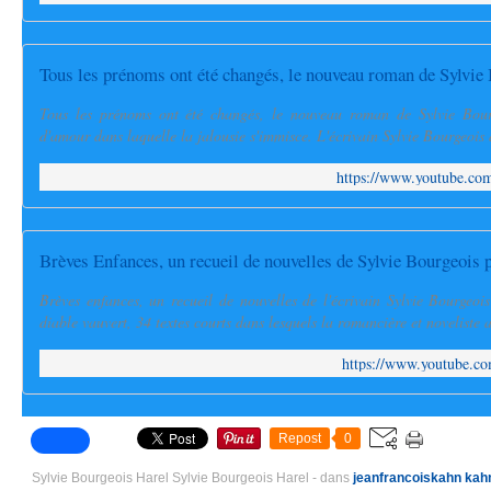
Tous les prénoms ont été changés, le nouveau roman de Sylvie
Tous les prénoms ont été changés, le nouveau roman de Sylvie Bourg
d'amour dans laquelle la jalousie s'immisce. L'écrivain Sylvie Bourgeois 
https://www.youtube.
Brèves enfances, un recueil de nouvelles de l'écrivain Sylvie Bourgeo
diable vauvert, 34 textes courts dans lesquels la romancière et noveliste a
https://www.youtube.
Repost
0
Sylvie Bourgeois Harel Sylvie Bourgeois Harel
-
dans
jeanfrancoiskahn
kah