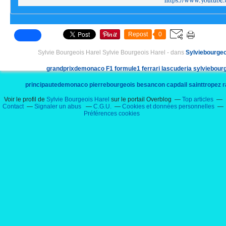
Repost
0
Sylvie Bourgeois Harel Sylvie Bourgeois Harel
-
dans
Sylviebourgeo
grandprixdemonaco
F1
formule1
ferrari
lascuderia
sylviebour
principautedemonaco
pierrebourgeois
besancon
capdail
sainttropez
r
Voir le profil de
Sylvie Bourgeois Harel
sur le portail Overblog
Top articles
pilote
voiture
architecte
automobileclubmonaco
charlesmanni
mecap
Contact
Signaler un abus
C.G.U.
Cookies et données personnelles
Préférences cookies