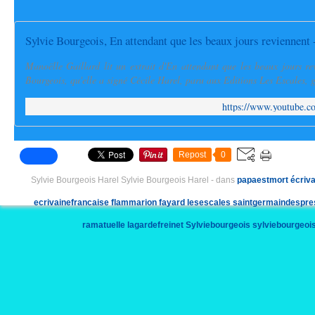
Sylvie Bourgeois, En attendant que les beaux jours reviennent 
Manoëlle Gaillard lit un extrait d'En attendant que les beaux jours r
Bourgeois, qu'elle a signé Cécile Harel, paru aux Editions Les Escales, g
https://www.youtube
Repost
0
Sylvie Bourgeois Harel Sylvie Bourgeois Harel
-
dans
papaestmort
écriva
ecrivainefrancaise
flammarion
fayard
lesescales
saintgermaindespre
ramatuelle
lagardefreinet
Sylviebourgeois
sylviebourgeoi
recueildenouvelles
noveliste
novelliste
prixlitteraire
enterrem
la