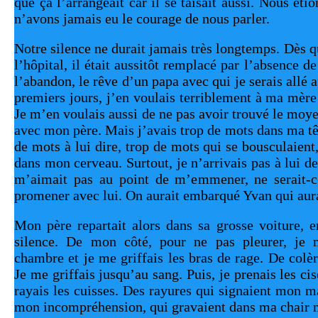
que ça l’arrangeait car il se taisait aussi. Nous étio
n’avons jamais eu le courage de nous parler. 
Notre silence ne durait jamais très longtemps. Dès q
l’hôpital, il était aussitôt remplacé par l’absence d
l’abandon, le rêve d’un papa avec qui je serais allé a
premiers jours, j’en voulais terriblement à ma mère d
Je m’en voulais aussi de ne pas avoir trouvé le moye
avec mon père. Mais j’avais trop de mots dans ma têt
de mots à lui dire, trop de mots qui se bousculaient,
dans mon cerveau. Surtout, je n’arrivais pas à lui d
m’aimait pas au point de m’emmener, ne serait-c
promener avec lui. On aurait embarqué Yvan qui aurai
Mon père repartait alors dans sa grosse voiture, e
silence. De mon côté, pour ne pas pleurer, je 
chambre et je me griffais les bras de rage. De colè
Je me griffais jusqu’au sang. Puis, je prenais les cis
rayais les cuisses. Des rayures qui signaient mon ma
mon incompréhension, qui gravaient dans ma chair 