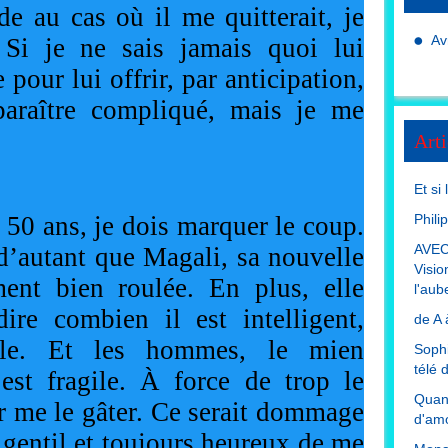
de au cas où il me quitterait, je
Av
 Si je ne sais jamais quoi lui
e pour lui offrir, par anticipation,
paraître compliqué, mais je me
Arti
Et si
 50 ans, je dois marquer le coup.
Phili
AVEC
d’autant que Magali, sa nouvelle
Visio
ent bien roulée. En plus, elle
l'aub
dire combien il est intelligent,
de A 
able. Et les hommes, le mien
Sophi
télé 
est fragile. À force de trop le
Quand
 par me le gâter. Ce serait dommage
d'amo
 gentil et toujours heureux de me