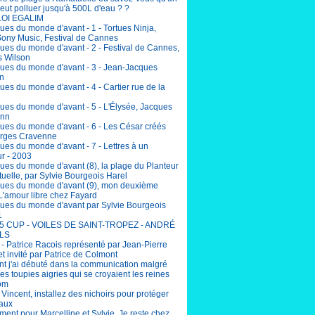
eut polluer jusqu'à 500L d'eau ? ?
LOI EGALIM
ues du monde d'avant - 1 - Tortues Ninja,
Sony Music, Festival de Cannes
ues du monde d'avant - 2 - Festival de Cannes,
 Wilson
ues du monde d'avant - 3 - Jean-Jacques
n
es du monde d'avant - 4 - Cartier rue de la
ues du monde d'avant - 5 - L'Élysée, Jacques
nn
ues du monde d'avant - 6 - Les César créés
rges Cravenne
ues du monde d'avant - 7 - Lettres à un
r - 2003
ues du monde d'avant (8), la plage du Planteur
uelle, par Sylvie Bourgeois Harel
ues du monde d'avant (9), mon deuxième
L'amour libre chez Fayard
ues du monde d'avant par Sylvie Bourgeois
1
5 CUP - VOILES DE SAINT-TROPEZ - ANDRÉ
LS
 - Patrice Racois représenté par Jean-Pierre
et invité par Patrice de Colmont
 j'ai débuté dans la communication malgré
lles toupies aigries qui se croyaient les reines
om
incent, installez des nichoirs pour protéger
eaux
ent pour Marcelline et Sylvie. Je reste chez