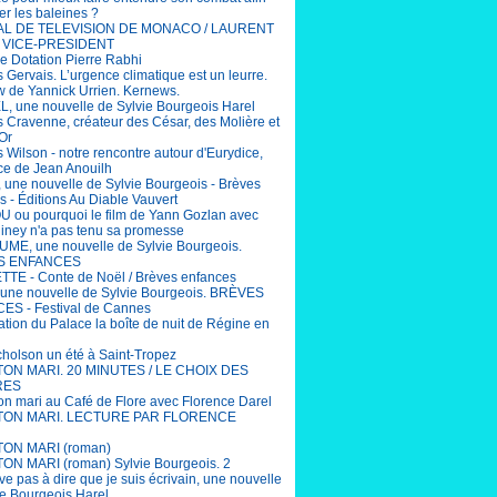
er les baleines ?
AL DE TELEVISION DE MONACO / LAURENT
 VICE-PRESIDENT
e Dotation Pierre Rabhi
 Gervais. L’urgence climatique est un leurre.
ew de Yannick Urrien. Kernews.
, une nouvelle de Sylvie Bourgeois Harel
 Cravenne, créateur des César, des Molière et
Or
 Wilson - notre rencontre autour d'Eurydice,
ce de Jean Anouilh
 une nouvelle de Sylvie Bourgeois - Brèves
s - Éditions Au Diable Vauvert
ou pourquoi le film de Yann Gozlan avec
Niney n'a pas tenu sa promesse
ME, une nouvelle de Sylvie Bourgeois.
S ENFANCES
TE - Conte de Noël / Brèves enfances
une nouvelle de Sylvie Bourgeois. BRÈVES
S - Festival de Cannes
ation du Palace la boîte de nuit de Régine en
cholson un été à Saint-Tropez
 TON MARI. 20 MINUTES / LE CHOIX DES
RES
ton mari au Café de Flore avec Florence Darel
 TON MARI. LECTURE PAR FLORENCE
TON MARI (roman)
TON MARI (roman) Sylvie Bourgeois. 2
ive pas à dire que je suis écrivain, une nouvelle
ie Bourgeois Harel