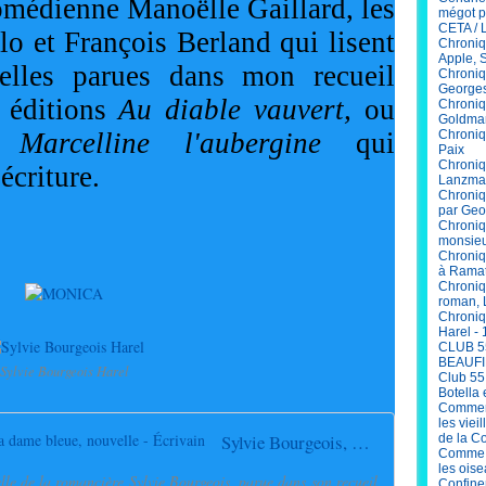
omédienne Manoëlle Gaillard, les 
mégot p
CETA / 
o et François Berland qui lisent 
Chroniq
Apple, 
elles parues dans mon recueil
Chroniq
Georges
 éditions 
Au diable vauvert, 
ou 
Chroniq
Goldma
e 
Marcelline l'aubergine
 qui 
Chroniqu
Paix
Chroniq
écriture.
Lanzma
Chroniq
par Geo
Chroniq
monsieu
Chroniq
à Ramat
Chroniq
roman, 
Chroniq
Harel - 
CLUB 5
BEAUFI
Sylvie Bourgeois Harel
Club 55
Botella 
Comment
les viei
Sylvie Bourgeois, Brèves enfances, La dame bleue, nouvelle - Écrivain
de la C
Comme V
les ois
lle de la romancière Sylvie Bourgeois, parue dans son recueil
Confinem