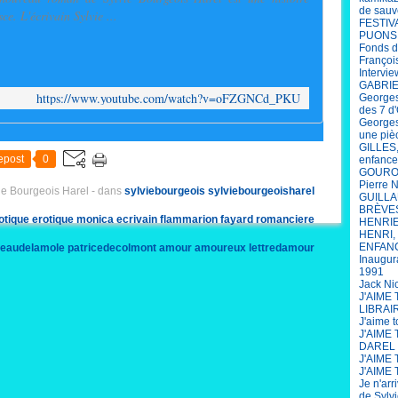
de sauv
ce. L'écrivain Sylvie ...
FESTIV
PUONS
Fonds d
François
Intervi
GABRIEL
https://www.youtube.com/watch?v=oFZGNCd_PKU
Georges
des 7 d'
Georges
une piè
GILLES,
epost
0
enfance
GOUROU 
Pierre 
ie Bourgeois Harel
-
dans
sylviebourgeois
sylviebourgeoisharel
GUILLAU
BRÈVE
rotique
erotique
monica
ecrivain
flammarion
fayard
romanciere
HENRIET
HENRI, 
ENFANCE
teaudelamole
patricedecolmont
amour
amoureux
lettredamour
Inaugur
1991
aintgermaindespres
ramatuelle
sainttropez
repetto
lesescales
Jack Ni
J'AIME
LIBRAI
J'aime 
J'AIME
DAREL
J'AIME 
J'AIME 
Je n'arr
de Sylv