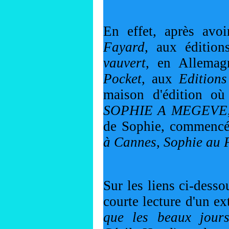
En effet, après avoi
Fayard
, aux édition
vauvert
, en Allemag
Pocket
, aux 
Edition
SOPHIE A MEGEVE
de Sophie, commencé
à Cannes
, 
Sophie au 
Sur les liens ci-desso
courte lecture d'un e
que les beaux jours