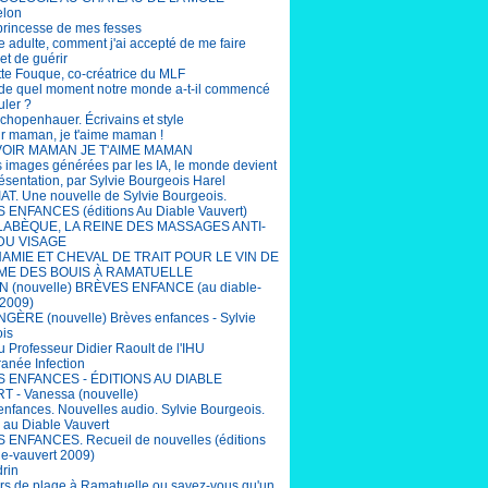
elon
 princesse de mes fesses
e adulte, comment j'ai accepté de me faire
et de guérir
tte Fouque, co-créatrice du MLF
r de quel moment notre monde a-t-il commencé
uler ?
chopenhauer. Écrivains et style
ir maman, je t'aime maman !
OIR MAMAN JE T'AIME MAMAN
s images générées par les IA, le monde devient
ésentation, par Sylvie Bourgeois Harel
T. Une nouvelle de Sylvie Bourgeois.
ENFANCES (éditions Au Diable Vauvert)
LABÈQUE, LA REINE DES MASSAGES ANTI-
DU VISAGE
AMIE ET CHEVAL DE TRAIT POUR LE VIN DE
ME DES BOUIS À RAMATUELLE
 (nouvelle) BRÈVES ENFANCE (au diable-
 2009)
ÈRE (nouvelle) Brèves enfances - Sylvie
is
u Professeur Didier Raoult de l'IHU
ranée Infection
 ENFANCES - ÉDITIONS AU DIABLE
 - Vanessa (nouvelle)
enfances. Nouvelles audio. Sylvie Bourgeois.
s au Diable Vauvert
ENFANCES. Recueil de nouvelles (éditions
le-vauvert 2009)
drin
rs de plage à Ramatuelle ou savez-vous qu'un