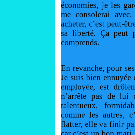
économies, je les gar
me consolerai avec.
acheter, c’est peut-êtr
sa liberté. Ça peut 
comprends.
En revanche, pour ses
Je suis bien ennuyée 
employée, est drôlem
n’arrête pas de lui 
talentueux, formid
comme les autres, c’
flatter, elle va finir
car c’est un bon mari,