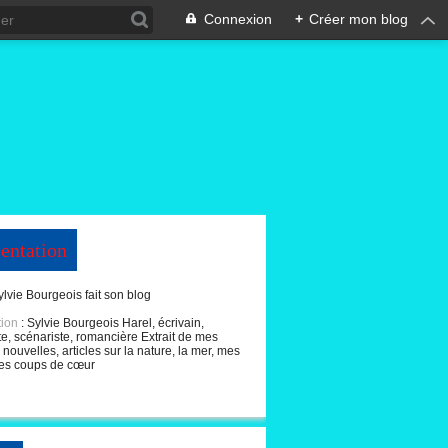
Connexion
+
Créer mon blog
entation
ylvie Bourgeois fait son blog
tion
: Sylvie Bourgeois Harel, écrivain,
te, scénariste, romancière Extrait de mes
nouvelles, articles sur la nature, la mer, mes
es coups de cœur