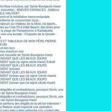
'écriture inclusive, par Sylvie Bourgeois Harel
(nouvelle) - BREVES ENFANCES - Editions
BLE-VAUVERT
ynch et la méditation transcendantale
portance de consommer local...
éjours au château de la Mole, j'ai appris...
éa au Club 55 à Indie Beach, des ânes pour
r la plage de Pampelonne à Ramatuelle
-moi une tomate - Chapelle de la Queste -
d
S ET TABLEAUX DE MON PÈRE PIERRE
EOIS
 et des tocs
mes vivent en moi
 une nouvelle de Sylvie Bourgeois Harel
ENDANT QUE LES BEAUX JOURS
ENT (que j'ai signé cécile Harel) Extrait
ENDANT QUE LES BEAUX JOURS
NENT (roman)
ENDANT QUE LES BEAUX JOURS
ENT (roman que j'ai signé Cécile Harel)
ENDANT QUE LES BEAUX JOURS
ENT (roman que j'ai signé cécile Harel)
biguïtés et contradictions, pourquoi j'écris, une
e de Sylvie Bourgeois Harel
biguïtés et contradictions, pourquoi j'écris, une
e de Sylvie Bourgeois Harel
us parlions des dégâts de la pêche intensive !
aul Watson avait organisé une opération
e pour mieux faire entendre son combat afin