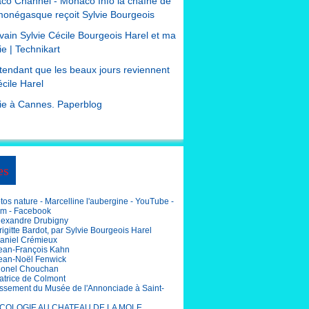
co Channel - Monaco Info la chaîne de
monégasque reçoit Sylvie Bourgeois
ivain Sylvie Cécile Bourgeois Harel et ma
e | Technikart
tendant que les beaux jours reviennent
cile Harel
ie à Cannes. Paperblog
es
os nature - Marcelline l'aubergine - YouTube -
am - Facebook
lexandre Drubigny
igitte Bardot, par Sylvie Bourgeois Harel
aniel Crémieux
ean-François Kahn
ean-Noël Fenwick
ionel Chouchan
atrice de Colmont
ssement du Musée de l'Annonciade à Saint-
COLOGIE AU CHATEAU DE LA MOLE