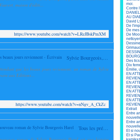
moi.
vert, maison d'éditi...
Contre l
DANIEL 
AU DIA
David L
De l'im
De mes s
https://www.youtube.com/watch?v=LReJBskPmXM
De Moor
nettoye
Dessine
Grimau
DESSIN
Sylvie Bourgeois, En attendant que les beaux jours reviennent - Écrivain
BOURG
Des tics
Dix fem
attendant que les beaux jours reviennent, un roman de Sylvie
Émilie,
EN ATT
paru aux Editions...
REVIENN
EN ATT
REVIEN
EN ATT
REVIENN
EN ATT
https://www.youtube.com/watch?v=nNgv_A_CkZc
REVIENN
Extrait
Entre am
nouvell
Entre am
nouvell
Tous les prénoms ont été changés, le nouveau roman de Sylvie Bourgeois Harel
Et si no
Et si P
nouveau roman de Sylvie Bourgeois Harel est une histoire
kamikaz