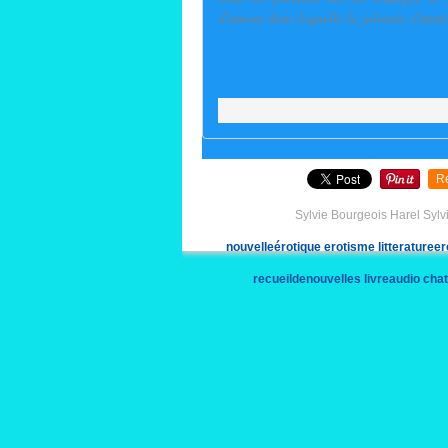
d'amour dans laquelle la jalousie s'immis
R
Sylvie Bourgeois Harel Sylv
nouvelleérotique
erotisme
litteraturee
recueildenouvelles
livreaudio
cha
s