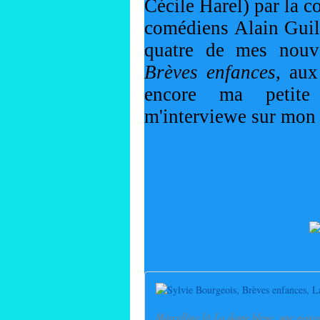
Cécile Harel) par la c
comédiens Alain Guill
quatre de mes nouv
Brèves enfances
, aux
encore ma petit
m'interviewe sur mon 
Marcelline lit La dame bleue, une nouve