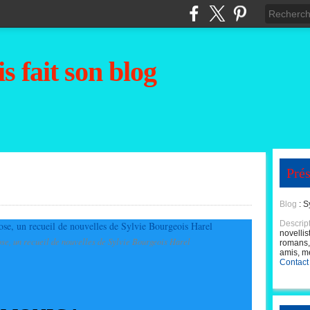
s fait son blog
Prés
Blog
: S
Descrip
novellis
se, un recueil de nouvelles de Sylvie Bourgeois Harel
romans, 
amis, m
Contact