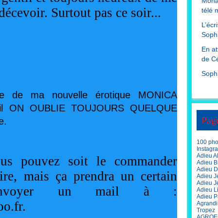
Mona
 décevoir. Surtout pas ce soir...
télé 
L’écr
Sophi
En at
de Cé
Soph
ite de ma nouvelle érotique MONICA 
eil ON OUBLIE TOUJOURS QUELQUE
Pag
e.
100 phot
Instagr
Adieu A
ous pouvez soit le commander 
Adieu Br
Adieu D
ire, mais ça prendra un certain 
Adieu J
Adieu J
envoyer un mail à : 
Adieu L
Adieu P
.fr. 
Agrandi
Tropez
AGROE