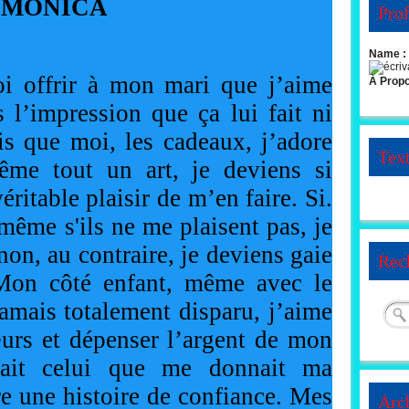
MONICA
Prof
Name :
oi offrir à mon mari que j’aime
À Prop
s l’impression que ça lui fait ni
is que moi, les cadeaux, j’adore
Tex
même tout un art, je deviens si
éritable plaisir de m’en faire. Si.
même s'ils ne me plaisent pas, je
 non, au contraire, je deviens gaie
Rec
Mon côté enfant, même avec le
jamais totalement disparu, j’aime
œurs et dépenser l’argent de mon
ait celui que me donnait ma
e une histoire de confiance. Mes
Arc