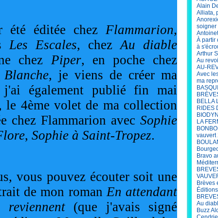
Alain D
Alliata,
Anorexi
r été éditée chez 
Flammarion
, 
soigner 
Antoine
À parti
s 
Les Escales
, chez 
Au diable 
à s'écro
Arthur S
ne chez 
Piper
, en poche chez 
Au revo
AU-REV
s Blanche
, je viens de créer ma 
Avec le
ma repr
maison d'édition où j'ai également publié fin mai 
BASQUIA
BRÈVES 
, le 4ème volet de ma collection 
BELLA 
RIDES 
BIODYN
e chez 
Flammarion
 avec 
Sophie 
LA FER
BONBON
Flore
, 
Sophie à Saint-Tropez
.
vauvert
BOULANG
Bourgeo
Bravo a
Méditer
BREVES
us, vous pouvez écouter soit une 
VAUVERT
Brèves 
xtrait de mon roman 
En attendant 
Édition
BREVES 
 reviennent
 (que j'avais signé 
Au diab
Buzz Al
Cendrie