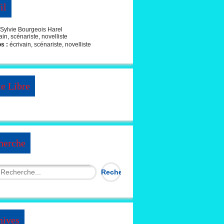
il
Sylvie Bourgeois Harel
os :
écrivain, scénariste, novelliste
te Libre
herche
hives