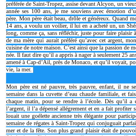
préférée de Saint-Tropez, assise devant Alcyon, un vieux
année ses 100 ans, je me souviens avec émotion d’
père. Mon père était beau, drôle et généreux. Quand mo
14 ans, a voulu un voilier, il lui en a acheté un, un Sh
long, comme ça, sans réfléchir, juste pour faire plaisir
de ma mère qui aurait préféré qu’avec cet argent, mon 
cuisine de notre maison. C’est ainsi que la passion de m
née. Il faut dire qu’il a appris à nager à seulement 25 an
amené à Cap-d’Ail, près de Monaco, et qu’il voyait, pou
vie, la mer.
Mon père est né pauvre, très pauvre, enfant, il ne se
semaine dans la cuvette d’eau chaude familiale, et fais
chaque matin, pour se rendre à l’école. Dès qu’il 
l’argent, il l’a dépensé allégrement et en a fait profiter 
louait une goélette ancienne très élégante pour partici
semaine de régates à Saint-Tropez qui conjuguait parfa
mer et de la fête. Son plus grand plaisir était de pouvo