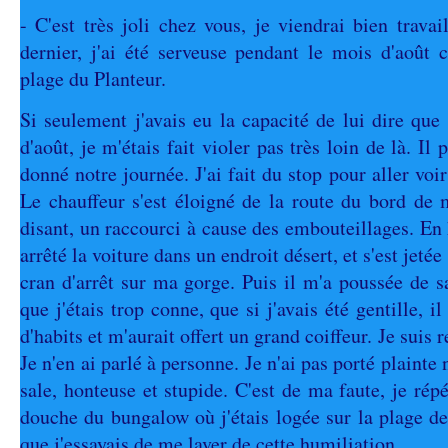
- C'est très joli chez vous, je viendrai bien travaill
dernier, j'ai été serveuse pendant le mois d'août c
plage du Planteur.
Si seulement j'avais eu la capacité de lui dire q
d'août, je m'étais fait violer pas très loin de là. Il
donné notre journée. J'ai fait du stop pour aller vo
Le chauffeur s'est éloigné de la route du bord de 
disant, un raccourci à cause des embouteillages. En h
arrêté la voiture dans un endroit désert, et s'est jeté
cran d'arrêt sur ma gorge. Puis il m'a poussée de s
que j'étais trop conne, que si j'avais été gentille, i
d'habits et m'aurait offert un grand coiffeur. Je suis r
Je n'en ai parlé à personne. Je n'ai pas porté plainte
sale, honteuse et stupide. C'est de ma faute, je rép
douche du bungalow où j'étais logée sur la plage 
que j'essayais de me laver de cette humiliation.