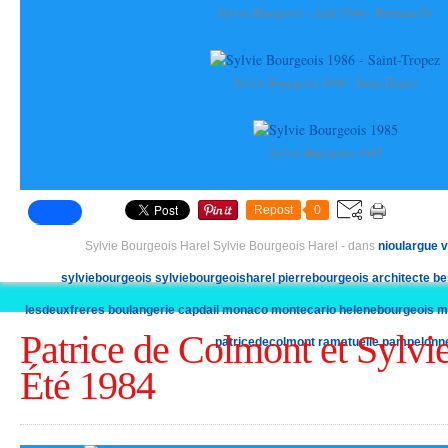
Sylvie Bourgeois - Août 1984 - Ramatuelle
Sylvie Bourgeois 1986 - Saint-Tropez
Sylvie Bourgeois 1985
Repost
0
Sylvie Bourgeois Harel Sylvie Bourgeois Harel
-
dans
nioulargue
v
sylviebourgeois
sylviebourgeoisharel
pierrebourgeois
architecte
be
lesdeuxfreres
boulangerie
capdail
monaco
montecarlo
helenebourgeois
m
Patrice de Colmont et Sylvi
patricedecolmont
ramatuelle
pampelonn
Été 1984