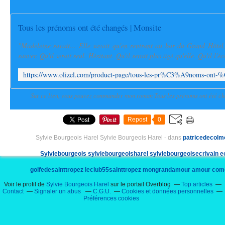
Tous les prénoms ont été changés | Monsite
"Madeleine savait... Elle savait qu'en rentrant au bar du Grand Hôtel
sauver. Qu'il serait seul. Hésitant. Qu'il serait plus âgé qu'elle. Qu'il l'éc
Sur ce lien, vous pouvez commander mon roman Tous les prénoms ont été c
Repost
0
Sylvie Bourgeois Harel Sylvie Bourgeois Harel
-
dans
patricedecolm
Sylviebourgeois
sylviebourgeoisharel
sylviebourgeoisecrivain
e
golfedesainttropez
leclub55sainttropez
mongrandamour
amour
com
Voir le profil de
Sylvie Bourgeois Harel
sur le portail Overblog
Top articles
pampelonne
plage
nioulargue
decolmont
danielcremieux
chateaude
Contact
Signaler un abus
C.G.U.
Cookies et données personnelles
Préférences cookies
richardpoppitti
écrivain
écrivaine
camilledecolmont