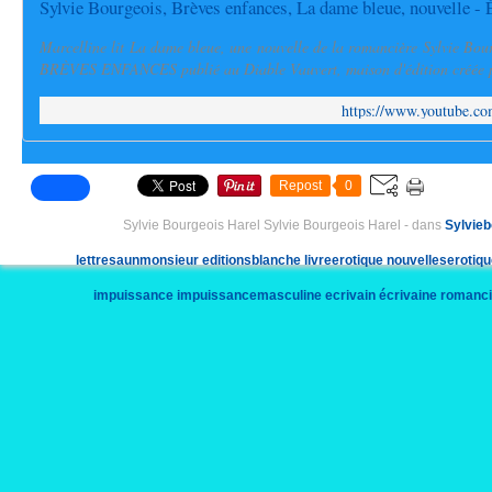
Sylvie Bourgeois, Brèves enfances, La dame bleue, nouvelle - 
Marcelline lit La dame bleue, une nouvelle de la romancière Sylvie Bour
BRÈVES ENFANCES publié au Diable Vauvert, maison d'édition créée p
https://www.youtube.
Repost
0
Sylvie Bourgeois Harel Sylvie Bourgeois Harel
-
dans
Sylvieb
lettresaunmonsieur
editionsblanche
livreerotique
nouvelleserotiq
impuissance
impuissancemasculine
ecrivain
écrivaine
romanci
commentecrire
êtreaime
commentsefaireaimer
club55
ramatuelle
cha
ministre
depute
europeen
roman
rentreelit