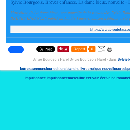
Sylvie Bourgeois, Brèves enfances, La dame bleue, nouvelle - 
Marcelline lit La dame bleue, une nouvelle de la romancière Sylvie Bour
BRÈVES ENFANCES publié au Diable Vauvert, maison d'édition créée p
https://www.youtube.
Repost
0
Sylvie Bourgeois Harel Sylvie Bourgeois Harel
-
dans
Sylvieb
lettresaunmonsieur
editionsblanche
livreerotique
nouvelleserotiq
impuissance
impuissancemasculine
ecrivain
écrivaine
romanci
commentecrire
êtreaime
commentsefaireaimer
club55
ramatuelle
cha
ministre
depute
europeen
roman
rentreelit