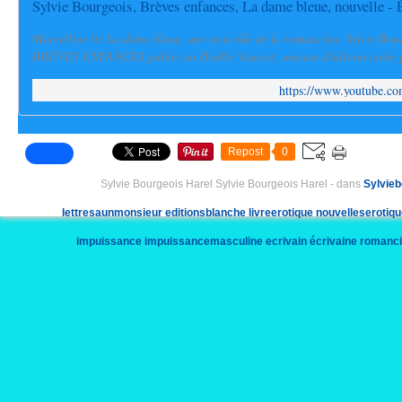
Sylvie Bourgeois, Brèves enfances, La dame bleue, nouvelle - 
Marcelline lit La dame bleue, une nouvelle de la romancière Sylvie Bour
BRÈVES ENFANCES publié au Diable Vauvert, maison d'édition créée p
https://www.youtube.
Repost
0
Sylvie Bourgeois Harel Sylvie Bourgeois Harel
-
dans
Sylvieb
lettresaunmonsieur
editionsblanche
livreerotique
nouvelleserotiq
impuissance
impuissancemasculine
ecrivain
écrivaine
romanci
commentecrire
êtreaime
commentsefaireaimer
club55
ramatuelle
cha
ministre
depute
europeen
roman
rentreelit