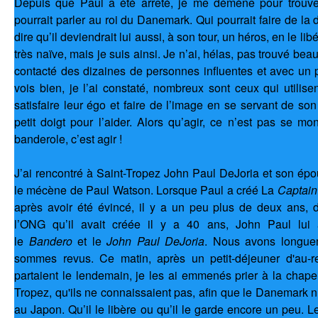
Depuis que Paul a été arrêté, je me démène pour trouve
pourrait parler au roi du Danemark. Qui pourrait faire de la d
dire qu’il deviendrait lui aussi, à son tour, un héros, en le li
très naïve, mais je suis ainsi. Je n’ai, hélas, pas trouvé bea
contacté des dizaines de personnes influentes et avec un 
vois bien, je l’ai constaté, nombreux sont ceux qui utilis
satisfaire leur égo et faire de l’image en se servant de son 
petit doigt pour l’aider. Alors qu’agir, ce n’est pas se m
banderole, c’est agir !
J’ai rencontré à Saint-Tropez John Paul DeJoria et son épo
le mécène de Paul Watson. Lorsque Paul a créé La
Captain
après avoir été évincé, il y a un peu plus de deux ans, 
l’ONG qu’il avait créée il y a 40 ans, John Paul lui
le
Bandero
et le
John Paul DeJoria
. Nous avons longue
sommes revus. Ce matin, après un petit-déjeuner d'au-re
partaient le lendemain, je les ai emmenés prier à la chape
Tropez, qu'ils ne connaissaient pas, afin que le Danemark 
au Japon. Qu’il le libère ou qu’il le garde encore un peu. L