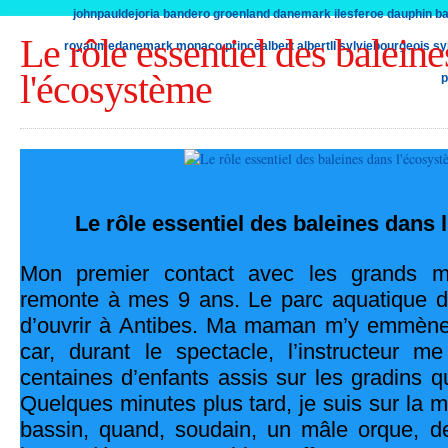
johnpauldejoria
bandero
groenland
danemark
ilesferoe
dauphin
ba
Le rôle essentiel des balein
royaumedanemark
monaco
princealbert
albertII
sylviebourgeois
sy
l'écosystème
p
Le rôle essentiel des baleines dans
Mon premier contact avec les grands m
remonte à mes 9 ans. Le parc aquatique 
d’ouvrir à Antibes. Ma maman m’y emmène. 
car, durant le spectacle, l’instructeur me
centaines d’enfants assis sur les gradins qu
Quelques minutes plus tard, je suis sur la m
bassin, quand, soudain, un mâle orque, 