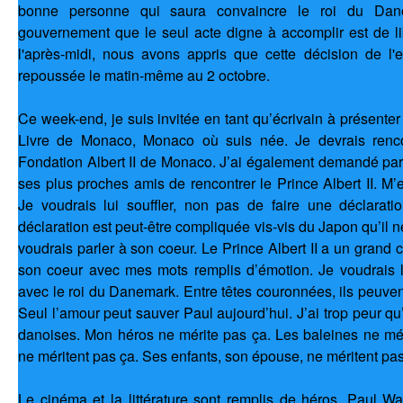
bonne personne qui saura convaincre le roi du Dane
gouvernement que le seul acte digne à accomplir est de l
l'après-midi, nous avons appris que cette décision de l'
repoussée le matin-même au 2 octobre.
Ce week-end, je suis invitée en tant qu’écrivain à présent
Livre de Monaco, Monaco où suis née. Je devrais rencon
Fondation Albert II de Monaco. J’ai également demandé par 
ses plus proches amis de rencontrer le Prince Albert II. M’en
Je voudrais lui souffler, non pas de faire une déclaratio
déclaration est peut-être compliquée vis-vis du Japon qu’il ne
voudrais parler à son coeur. Le Prince Albert II a un grand c
son coeur avec mes mots remplis d’émotion. Je voudrais lui
avec le roi du Danemark. Entre têtes couronnées, ils peuv
Seul l’amour peut sauver Paul aujourd’hui. J’ai trop peur qu
danoises. Mon héros ne mérite pas ça. Les baleines ne mé
ne méritent pas ça. Ses enfants, son épouse, ne méritent pas
Le cinéma et la littérature sont remplis de héros. Paul Wa