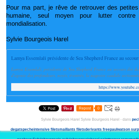
Pour ma part, je rêve de retrouver des petites 
humaine, seul moyen pour lutter contr
mondialisation.
Sylvie Bourgeois Harel
Lamya Essemlali présidente de Sea Shepherd France au secour
Lamya Essemlali, présidente de Sea Shepherd France au secours des da
d'agonie des profondeurs, noyés, éventrés, la nageoire caudale sectionnée, 
https://www.youtube
Repost
0
Sylvie Bourgeois Harel Sylvie Bourgeois Harel
-
dans
pec
degatspecheintensive
filetsmaillants
filetsderivants
freepaulwatson
sur