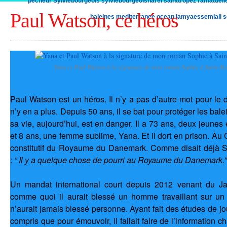
pecheur
Sylviebourgeois
sylviebourgeoisharel
sainttropez
ramatuell
Paul Watson, ce héros
baleines
mediterranee
ocean
lamyaessemlali
s
Yana et Paul Watson à la signature de mon roman Sophie à Saint-Tro
Paul Watson est un héros. Il n’y a pas d’autre mot pour le 
n’y en a plus. Depuis 50 ans, il se bat pour protéger les balei
sa vie, aujourd’hui, est en danger. Il a 73 ans, deux jeunes
et 8 ans, une femme sublime, Yana. Et il dort en prison. Au
constitutif du Royaume du Danemark. Comme disait déjà 
:
” Il y a quelque chose de pourri au Royaume du Danemark.”
Un mandat international court depuis 2012 venant du J
comme quoi il aurait blessé un homme travaillant sur un 
n’aurait jamais blessé personne. Ayant fait des études de j
compris que pour émouvoir, il fallait faire de l’information c