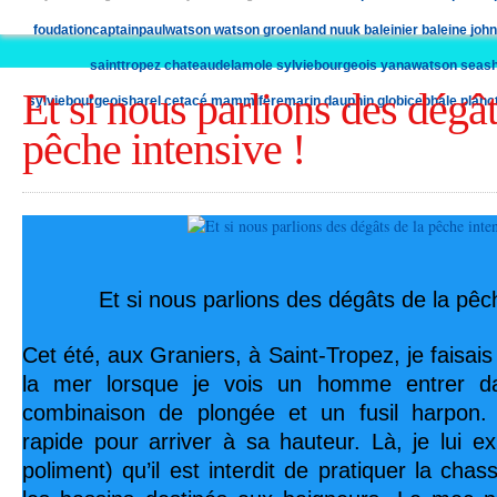
foudationcaptainpaulwatson
watson
groenland
nuuk
baleinier
baleine
john
sainttropez
chateaudelamole
sylviebourgeois
yanawatson
seash
Et si nous parlions des dégât
sylviebourgeoisharel
cetacé
mammiferemarin
dauphin
globicephale
planc
pêche intensive !
Et si nous parlions des dégâts de la pêch
Cet été, aux Graniers, à Saint-Tropez, je faisa
la mer lorsque je vois un homme entrer d
combinaison de plongée et un fusil harpon. 
rapide pour arriver à sa hauteur. Là, je lui ex
poliment) qu’il est interdit de pratiquer la ch