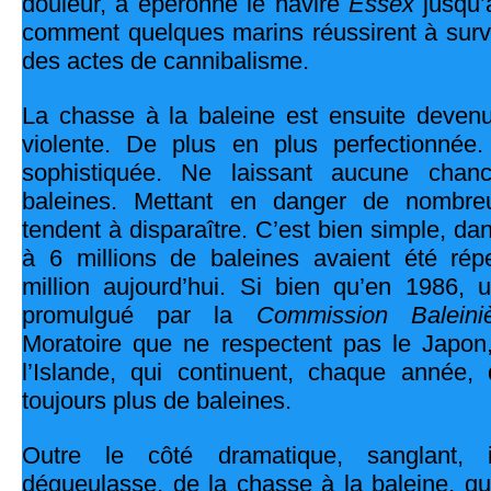
douleur, a éperonné le navire
Essex
jusqu’à
comment quelques marins réussirent à survi
des actes de cannibalisme.
La chasse à la baleine est ensuite deven
violente. De plus en plus perfectionnée
sophistiquée. Ne laissant aucune chan
baleines. Mettant en danger de nombre
tendent à disparaître. C’est bien simple, da
à 6 millions de baleines avaient été répe
million aujourd’hui. Si bien qu’en 1986, 
promulgué par la
Commission Baleiniè
Moratoire que ne respectent pas le Japon,
l’Islande, qui continuent, chaque année,
toujours plus de baleines.
Outre le côté dramatique, sanglant, i
dégueulasse, de la chasse à la baleine, qu