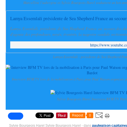
Marcelline l'aubergine et Sylvie Bourgeois Harel souhaitent un bon an
Lamya Essemlali présidente de Sea Shepherd France au secour
Lamya Essemlali, présidente de Sea Shepherd France au secours des da
d'agonie des profondeurs, noyés, éventrés, la nageoire caudale sectionnée, 
https://www.youtube
Lamya Essemlali - présidente de Sea Shepherd Fra
Interview BFM TV lors de la mobilisation à Paris pour Paul Watson organisée p
Sylvie Bourgeois Harel Interview BFM TV Pari
Repost
0
Sylvie Bourgeois Harel Sylvie Bourgeois Harel
-
dans
paulwatson
capitain