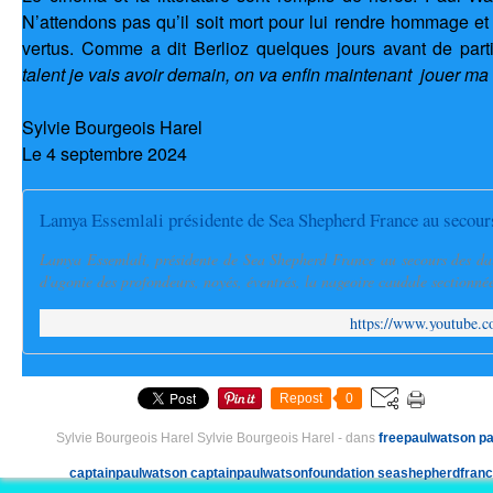
N’attendons pas qu’il soit mort pour lui rendre hommage et 
vertus. Comme a dit Berlioz quelques jours avant de parti
talent je vais avoir demain, on va enfin maintenant jouer m
Sylvie Bourgeois Harel
Le 4 septembre 2024
Lamya Essemlali présidente de Sea Shepherd France au secour
Lamya Essemlali, présidente de Sea Shepherd France au secours des da
d'agonie des profondeurs, noyés, éventrés, la nageoire caudale sectionnée, 
https://www.youtube
Repost
0
Sylvie Bourgeois Harel Sylvie Bourgeois Harel
-
dans
freepaulwatson
pa
captainpaulwatson
captainpaulwatsonfoundation
seashepherdfran