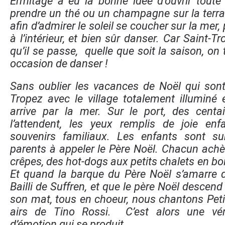
Ermitage a eu la bonne idée d’ouvrir toute
prendre un thé ou un champagne sur la terra
afin d’admirer le soleil se coucher sur la mer,
à l’intérieur, et bien sûr danser. Car Saint-Tr
qu’il se passe, quelle que soit la saison, on
occasion de danser !
Sans oublier les vacances de Noël qui sont
Tropez avec le village totalement illuminé 
arrive par la mer. Sur le port, des cent
l’attendent, les yeux remplis de joie enf
souvenirs familiaux. Les enfants sont s
parents à appeler le Père Noël. Chacun achè
crêpes, des hot-dogs aux petits chalets en boi
Et quand la barque du Père Noël s’amarre d
Bailli de Suffren, et que le père Noël desce
son mat, tous en choeur, nous chantons Peti
airs de Tino Rossi. C’est alors une vé
d’émotion qui se produit.