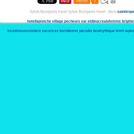
Repost
0
Sylvie Bourgeois Harel Sylvie Bourgeois Harel
-
dans
sainttrop
hotellaponche
village
pecheurs
var
etdieucrealafemme
brigitt
locationsaisonniere
vacances
borddemer
paradis
lieumythique
lvmh
lape
senequier
sylviebourgeois
sylviebourgeoisharel
ecri