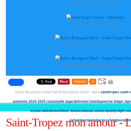
Saint-Tropez l'hiver - La Ponche
Saint-Tropez l'hiver - Sénéquier
Sylvie Bourgeois Harel - Saint-Tropez l'hiver
Sylvie Bourgeois Harel - Saint-Tropez l'hiver
Repost
0
Sylvie Bourgeois Harel Sylvie Bourgeois Harel
-
dans
sainttropez
saint-
automne
2024
2025
ramatuelle
lagardefreinet
hotellaponche
letigrr
tig
lesube
baindemerlhiver
lumieredusud
sainttropezbynight
sai
Saint-Tropez mon amour - 
sylviebourgeoisharel
sylviebourgeoi