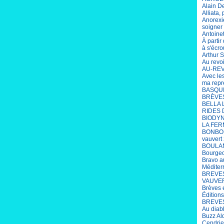
Alain D
Alliata,
Anorexi
soigner 
Antoine
À parti
à s'écro
Arthur S
Au revo
AU-REV
Avec le
ma repr
BASQUIA
BRÈVES 
BELLA 
RIDES 
BIODYN
LA FER
BONBON
vauvert
BOULANG
Bourgeo
Bravo a
Méditer
BREVES
VAUVERT
Brèves 
Édition
BREVES 
Au diab
Buzz Al
Cendrie