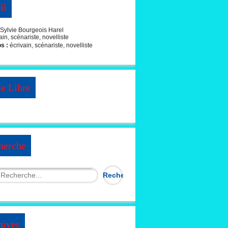
il
Sylvie Bourgeois Harel
os :
écrivain, scénariste, novelliste
te Libre
herche
hives