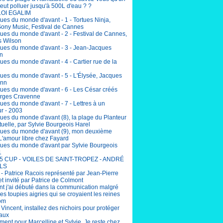
eut polluer jusqu'à 500L d'eau ? ?
LOI EGALIM
ues du monde d'avant - 1 - Tortues Ninja,
Sony Music, Festival de Cannes
ues du monde d'avant - 2 - Festival de Cannes,
 Wilson
ues du monde d'avant - 3 - Jean-Jacques
n
es du monde d'avant - 4 - Cartier rue de la
ues du monde d'avant - 5 - L'Élysée, Jacques
nn
ues du monde d'avant - 6 - Les César créés
rges Cravenne
ues du monde d'avant - 7 - Lettres à un
r - 2003
ues du monde d'avant (8), la plage du Planteur
uelle, par Sylvie Bourgeois Harel
ues du monde d'avant (9), mon deuxième
L'amour libre chez Fayard
ues du monde d'avant par Sylvie Bourgeois
1
5 CUP - VOILES DE SAINT-TROPEZ - ANDRÉ
LS
 - Patrice Racois représenté par Jean-Pierre
et invité par Patrice de Colmont
 j'ai débuté dans la communication malgré
lles toupies aigries qui se croyaient les reines
om
incent, installez des nichoirs pour protéger
eaux
ent pour Marcelline et Sylvie. Je reste chez