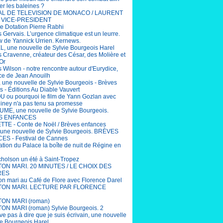
er les baleines ?
AL DE TELEVISION DE MONACO / LAURENT
 VICE-PRESIDENT
e Dotation Pierre Rabhi
 Gervais. L’urgence climatique est un leurre.
ew de Yannick Urrien. Kernews.
, une nouvelle de Sylvie Bourgeois Harel
 Cravenne, créateur des César, des Molière et
Or
 Wilson - notre rencontre autour d'Eurydice,
ce de Jean Anouilh
 une nouvelle de Sylvie Bourgeois - Brèves
s - Éditions Au Diable Vauvert
ou pourquoi le film de Yann Gozlan avec
Niney n'a pas tenu sa promesse
ME, une nouvelle de Sylvie Bourgeois.
S ENFANCES
TE - Conte de Noël / Brèves enfances
une nouvelle de Sylvie Bourgeois. BRÈVES
S - Festival de Cannes
ation du Palace la boîte de nuit de Régine en
cholson un été à Saint-Tropez
 TON MARI. 20 MINUTES / LE CHOIX DES
RES
ton mari au Café de Flore avec Florence Darel
 TON MARI. LECTURE PAR FLORENCE
TON MARI (roman)
TON MARI (roman) Sylvie Bourgeois. 2
ive pas à dire que je suis écrivain, une nouvelle
ie Bourgeois Harel