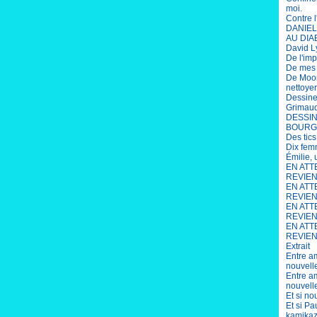
moi.
Contre l
DANIEL 
AU DIA
David L
De l'im
De mes s
De Moor
nettoye
Dessine
Grimau
DESSIN
BOURG
Des tics
Dix fem
Émilie,
EN ATT
REVIENN
EN ATT
REVIEN
EN ATT
REVIENN
EN ATT
REVIENN
Extrait
Entre am
nouvell
Entre am
nouvell
Et si no
Et si P
kamikaz