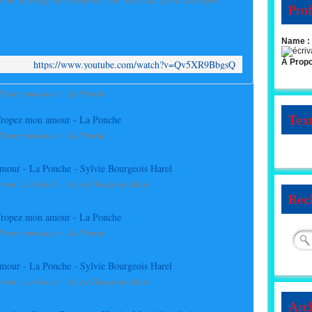
Prof
Name :
À Prop
https://www.youtube.com/watch?v=Qv5XR9BbgsQ
Tropez mon amour - La Ponche
Tex
Tropez mon amour - La Ponche
mour - La Ponche - Sylvie Bourgeois Harel
Rec
Tropez mon amour - La Ponche
mour - La Ponche - Sylvie Bourgeois Harel
Arc