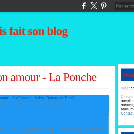
s fait son blog
on amour - La Ponche
Prés
Blog
: S
Descrip
novellis
mour - La Ponche - Sylvie Bourgeois Harel
romans, 
amis, m
Contact
eux quartier de pêcheurs à deux pas du fameux et mythique
 de la plage des Graniers, où l'écrivain Sylvie Bourgeo...