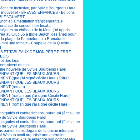
'écriture inclusive, par Sylvie Bourgeois Harel
(nouvelle) - BREVES ENFANCES - Editions
BLE-VAUVERT
ynch et la méditation transcendantale
portance de consommer local...
éjours au château de la Mole, j'ai appris...
éa au Club 55 à Indie Beach, des ânes pour
r la plage de Pampelonne à Ramatuelle
-moi une tomate - Chapelle de la Queste -
d
S ET TABLEAUX DE MON PÈRE PIERRE
EOIS
 et des tocs
mes vivent en moi
 une nouvelle de Sylvie Bourgeois Harel
ENDANT QUE LES BEAUX JOURS
ENT (que j'ai signé cécile Harel) Extrait
ENDANT QUE LES BEAUX JOURS
NENT (roman)
ENDANT QUE LES BEAUX JOURS
ENT (roman que j'ai signé Cécile Harel)
ENDANT QUE LES BEAUX JOURS
ENT (roman que j'ai signé cécile Harel)
biguïtés et contradictions, pourquoi j'écris, une
e de Sylvie Bourgeois Harel
biguïtés et contradictions, pourquoi j'écris, une
e de Sylvie Bourgeois Harel
us parlions des dégâts de la pêche intensive !
aul Watson avait organisé une opération
e pour mieux faire entendre son combat afin