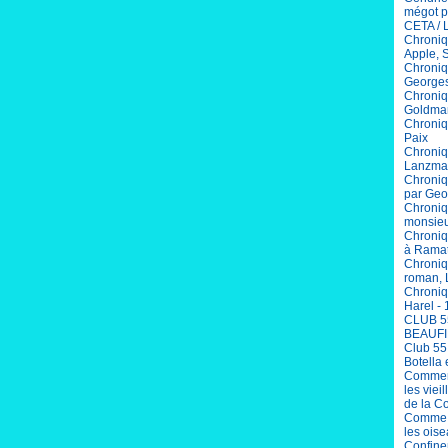
mégot p
CETA / 
Chroniq
Apple, 
Chroniq
Georges
Chroniq
Goldma
Chroniqu
Paix
Chroniq
Lanzma
Chroniq
par Geo
Chroniq
monsieu
Chroniq
à Ramat
Chroniq
roman, 
Chroniq
Harel - 
CLUB 5
BEAUFI
Club 55
Botella 
Comment
les viei
de la C
Comme V
les ois
Confinem