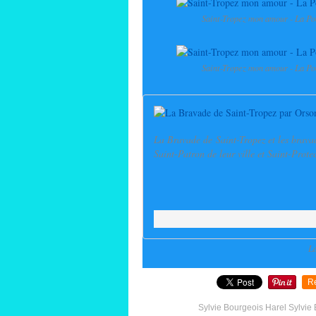
Saint-Tropez mon amour - La Po
Saint-Tropez mon amour - La Po
La Bravade de Saint-Tropez et les bravade
Saint-Patron de leur ville et Saint-Protec
La
R
Sylvie Bourgeois Harel Sylvie