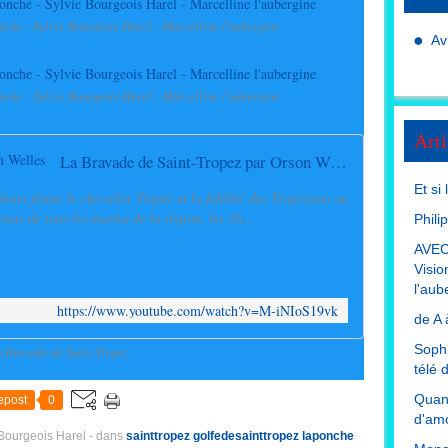
nche - Sylvie Bourgeois Harel - Marcelline l'aubergine
Av
nche - Sylvie Bourgeois Harel - Marcelline l'aubergine
Arti
La Bravade de Saint-Tropez par Orson Welles
Et si
urs fêtent le chevalier Torpès et la fidélité des Tropéziens au
teur de tous les marins de la région, les 16...
Phili
AVEC
Visio
l'aub
https://www.youtube.com/watch?v=M-iNIoS19vk
de A 
Sophi
 Bravade de Saint-Tropez
télé 
Quand
epost
0
d'amo
 Bourgeois Harel
-
dans
sainttropez
golfedesainttropez
laponche