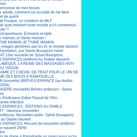
elon
 princesse de mes fesses
e adulte, comment j'ai accepté de me faire
et de guérir
tte Fouque, co-créatrice du MLF
r de quel moment notre monde a-t-il commencé
uler ?
chopenhauer. Écrivains et style
ir maman, je t'aime maman !
OIR MAMAN JE T'AIME MAMAN
s images générées par les IA, le monde devient
ésentation, par Sylvie Bourgeois Harel
T. Une nouvelle de Sylvie Bourgeois.
ENFANCES (éditions Au Diable Vauvert)
LABÈQUE, LA REINE DES MASSAGES ANTI-
DU VISAGE
AMIE ET CHEVAL DE TRAIT POUR LE VIN DE
ME DES BOUIS À RAMATUELLE
 (nouvelle) BRÈVES ENFANCE (au diable-
 2009)
ÈRE (nouvelle) Brèves enfances - Sylvie
is
u Professeur Didier Raoult de l'IHU
ranée Infection
 ENFANCES - ÉDITIONS AU DIABLE
 - Vanessa (nouvelle)
enfances. Nouvelles audio. Sylvie Bourgeois.
s au Diable Vauvert
ENFANCES. Recueil de nouvelles (éditions
le-vauvert 2009)
drin
rs de plage à Ramatuelle ou savez-vous qu'un