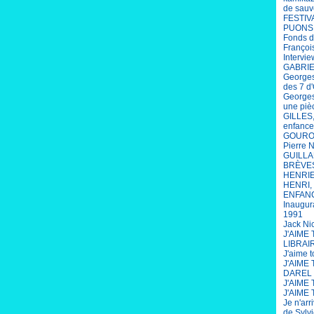
de sauv
FESTIV
PUONS
Fonds d
François
Intervi
GABRIEL
Georges
des 7 d'
Georges
une piè
GILLES,
enfance
GOUROU 
Pierre 
GUILLAU
BRÈVE
HENRIET
HENRI, 
ENFANCE
Inaugur
1991
Jack Ni
J'AIME
LIBRAI
J'aime 
J'AIME
DAREL
J'AIME 
J'AIME 
Je n'arr
de Sylv