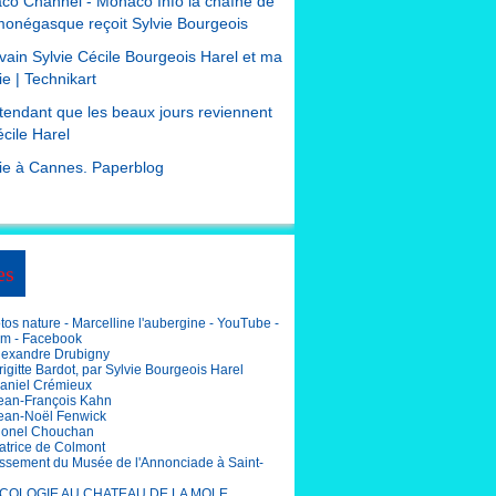
co Channel - Monaco Info la chaîne de
monégasque reçoit Sylvie Bourgeois
ivain Sylvie Cécile Bourgeois Harel et ma
e | Technikart
tendant que les beaux jours reviennent
cile Harel
ie à Cannes. Paperblog
es
os nature - Marcelline l'aubergine - YouTube -
am - Facebook
lexandre Drubigny
igitte Bardot, par Sylvie Bourgeois Harel
aniel Crémieux
ean-François Kahn
ean-Noël Fenwick
ionel Chouchan
atrice de Colmont
ssement du Musée de l'Annonciade à Saint-
COLOGIE AU CHATEAU DE LA MOLE