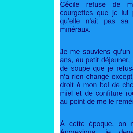
Cécile refuse de m
courgettes que je lui 
qu’elle n’ait pas s
minéraux.
Je me souviens qu’un 
ans, au petit déjeuner
de soupe que je refusa
n’a rien changé except
droit à mon bol de ch
miel et de confiture r
au point de me le remé
À cette époque, on n
Anorexique, je deva