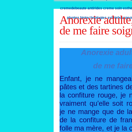
cremedebeaute
antirides
creme
soin
esthe
Anorexie adulte
plantes
biotechnologies
sylviebourgeo
de me faire soig
Anorexie adul
de me fair
Enfant, je ne mangea
pâtes et des tartines 
la confiture rouge, je 
vraiment qu’elle soit r
je ne mange que de la
de la confiture de fra
folle ma mère, et je l