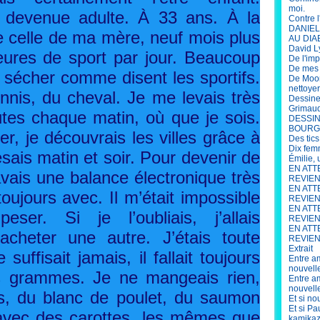
moi.
s devenue adulte. À 33 ans. À la
Contre l
DANIEL 
 celle de ma mère, neuf mois plus
AU DIA
David L
 heures de sport par jour. Beaucoup
De l'im
De mes s
r sécher comme disent les sportifs.
De Moor
nettoye
ennis, du cheval. Je me levais très
Dessine
Grimau
utes chaque matin, où que je sois.
DESSIN
BOURG
er, je découvrais les villes grâce à
Des tics
Dix fem
sais matin et soir. Pour devenir de
Émilie,
EN ATT
avais une balance électronique très
REVIENN
EN ATT
oujours avec. Il m’était impossible
REVIEN
EN ATT
. Si je l’oubliais, j’allais
REVIENN
EN ATT
cheter une autre. J’étais toute
REVIENN
Extrait
uffisait jamais, il fallait toujours
Entre am
nouvell
s grammes. Je ne mangeais rien,
Entre am
nouvell
s, du blanc de poulet, du saumon
Et si no
Et si P
avec des carottes, les mêmes que
kamikaz