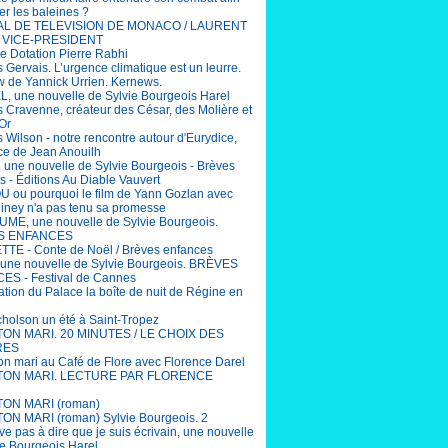
er les baleines ?
AL DE TELEVISION DE MONACO / LAURENT
 VICE-PRESIDENT
e Dotation Pierre Rabhi
 Gervais. L’urgence climatique est un leurre.
ew de Yannick Urrien. Kernews.
, une nouvelle de Sylvie Bourgeois Harel
 Cravenne, créateur des César, des Molière et
Or
 Wilson - notre rencontre autour d'Eurydice,
ce de Jean Anouilh
 une nouvelle de Sylvie Bourgeois - Brèves
s - Éditions Au Diable Vauvert
ou pourquoi le film de Yann Gozlan avec
Niney n'a pas tenu sa promesse
ME, une nouvelle de Sylvie Bourgeois.
S ENFANCES
TE - Conte de Noël / Brèves enfances
une nouvelle de Sylvie Bourgeois. BRÈVES
S - Festival de Cannes
ation du Palace la boîte de nuit de Régine en
cholson un été à Saint-Tropez
 TON MARI. 20 MINUTES / LE CHOIX DES
RES
ton mari au Café de Flore avec Florence Darel
 TON MARI. LECTURE PAR FLORENCE
TON MARI (roman)
TON MARI (roman) Sylvie Bourgeois. 2
ive pas à dire que je suis écrivain, une nouvelle
ie Bourgeois Harel