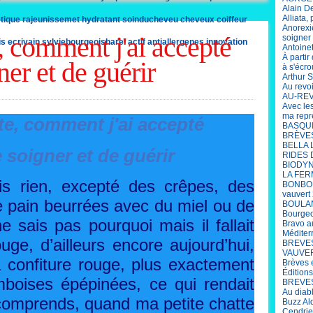
Alain D
Alliata,
tique
rajeunissemet
hydratant
soinducheveu
cheveux
coiffeur
Anorexi
, comment j'ai accepté
soigner 
is
ecrivain
sylviebourgeoisharel
actif
antiallergenes
innovation
Antoine
À parti
ner et de guérir
à s'écro
Arthur S
Au revo
AU-REV
Avec le
ma repr
te,
comment j'ai accepté
BASQUIA
BRÈVES 
BELLA 
e soigner
et de guérir
RIDES 
BIODYN
LA FER
is rien, excepté des crêpes, des
BONBON
vauvert
de pain beurrées avec du miel ou de
BOULANG
Bourgeo
ne sais pas pourquoi mais il fallait
Bravo a
Méditer
ouge, d’ailleurs encore aujourd’hui,
BREVES
VAUVERT
 confiture rouge, plus exactement
Brèves 
Édition
mboises épépinées, ce qui rendait
BREVES 
Au diab
a comprends, quand ma petite chatte
Buzz Al
Cendrie