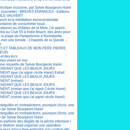
'écriture inclusive, par Sylvie Bourgeois Harel
(nouvelle) - BREVES ENFANCES - Editions
BLE-VAUVERT
ynch et la méditation transcendantale
portance de consommer local...
éjours au château de la Mole, j'ai appris...
éa au Club 55 à Indie Beach, des ânes pour
r la plage de Pampelonne à Ramatuelle
-moi une tomate - Chapelle de la Queste -
d
S ET TABLEAUX DE MON PÈRE PIERRE
EOIS
 et des tocs
mes vivent en moi
 une nouvelle de Sylvie Bourgeois Harel
ENDANT QUE LES BEAUX JOURS
ENT (que j'ai signé cécile Harel) Extrait
ENDANT QUE LES BEAUX JOURS
NENT (roman)
ENDANT QUE LES BEAUX JOURS
ENT (roman que j'ai signé Cécile Harel)
ENDANT QUE LES BEAUX JOURS
ENT (roman que j'ai signé cécile Harel)
biguïtés et contradictions, pourquoi j'écris, une
e de Sylvie Bourgeois Harel
biguïtés et contradictions, pourquoi j'écris, une
e de Sylvie Bourgeois Harel
us parlions des dégâts de la pêche intensive !
aul Watson avait organisé une opération
e pour mieux faire entendre son combat afin