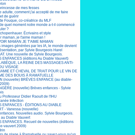
elon
 princesse de mes fesses
e adulte, comment j'ai accepté de me faire
et de guérir
tte Fouque, co-créatrice du MLF
r de quel moment notre monde a-t-il commencé
uler ?
chopenhauer. Écrivains et style
ir maman, je t'aime maman !
OIR MAMAN JE T'AIME MAMAN
s images générées par les IA, le monde devient
ésentation, par Sylvie Bourgeois Harel
T. Une nouvelle de Sylvie Bourgeois.
ENFANCES (éditions Au Diable Vauvert)
LABÈQUE, LA REINE DES MASSAGES ANTI-
DU VISAGE
AMIE ET CHEVAL DE TRAIT POUR LE VIN DE
ME DES BOUIS À RAMATUELLE
 (nouvelle) BRÈVES ENFANCE (au diable-
 2009)
ÈRE (nouvelle) Brèves enfances - Sylvie
is
u Professeur Didier Raoult de l'IHU
ranée Infection
 ENFANCES - ÉDITIONS AU DIABLE
 - Vanessa (nouvelle)
enfances. Nouvelles audio. Sylvie Bourgeois.
s au Diable Vauvert
ENFANCES. Recueil de nouvelles (éditions
le-vauvert 2009)
drin
rs de plage à Ramatuelle ou savez-vous qu'un