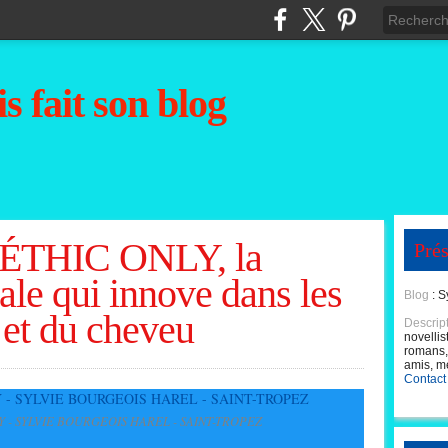
s fait son blog
THIC ONLY, la
Prés
le qui innove dans les
Blog
: S
 et du cheveu
Descrip
novellis
romans, 
amis, m
Contact
 - SYLVIE BOURGEOIS HAREL - SAINT-TROPEZ