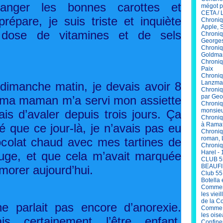
anger les bonnes carottes et
mégot p
CETA / 
prépare, je suis triste et inquiète
Chroniq
Apple, 
a dose de vitamines et de sels
Chroniq
Georges
Chroniq
Goldma
Chroniqu
Paix
Chroniq
Lanzma
dimanche matin, je devais avoir 8
Chroniq
par Geo
, ma maman m’a servi mon assiette
Chroniq
monsieu
is d’avaler depuis trois jours. Ça
Chroniq
à Ramat
é que ce jour-là, je n’avais pas eu
Chroniq
roman, 
ocolat chaud avec mes tartines de
Chroniq
Harel - 
ouge, et que cela m’avait marquée
CLUB 5
BEAUFI
morer aujourd’hui.
Club 55
Botella 
Comment
les viei
de la C
e parlait pas encore d’anorexie.
Comme V
les ois
is certainement l’être enfant.
Confinem