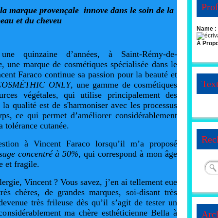
Prof
la marque provençale innove dans le soin de la
eau et du cheveu
Name :
À Prop
ne quinzaine d’années, à Saint-Rémy-de-
e
, une marque de cosmétiques spécialisée dans le
cent Faraco continue sa passion pour la beauté et
Tex
COSMÉTHIC ONLY
, une gamme de cosmétiques
rces végétales, qui utilise principalement des
la qualité est de s'harmoniser avec les processus
orps, ce qui permet d’améliorer considérablement
la tolérance cutanée.
Rec
tion à Vincent Faraco lorsqu’il m’a proposé
isage concentré à 50%,
qui correspond à mon âge
 et fragile.
lergie, Vincent ? Vous savez, j’en ai tellement eue
ès chères, de grandes marques, soi-disant très
evenue très frileuse dès qu’il s’agit de tester un
considérablement ma chère esthéticienne Bella à
Arc