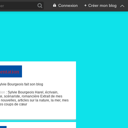
Connexion
+
Créer mon blog
entation
ylvie Bourgeois fait son blog
tion
: Sylvie Bourgeois Harel, écrivain,
te, scénariste, romancière Extrait de mes
nouvelles, articles sur la nature, la mer, mes
es coups de cœur