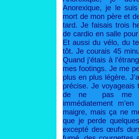
Anorexique, je le sui
mort de mon père et de
tard. Je faisais trois
de cardio en salle pou
Et aussi du vélo, du t
tôt. Je courais 45 min
Quand j’étais à l’étrang
mes footings. Je me pe
plus en plus légère. J’
précise. Je voyageais t
de ne pas me peser
immédiatement m’en a
maigre, mais ça ne me s
que je perde quelque
excepté des œufs dur
fumé, des courgettes 