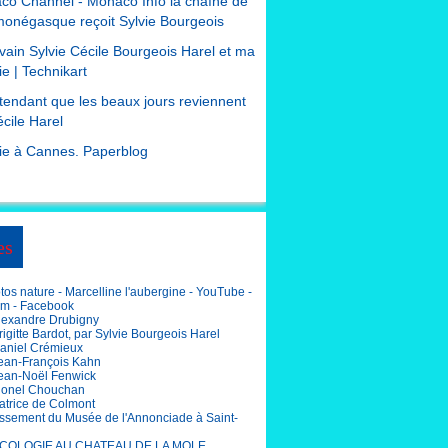
co Channel - Monaco Info la chaîne de
monégasque reçoit Sylvie Bourgeois
ivain Sylvie Cécile Bourgeois Harel et ma
e | Technikart
tendant que les beaux jours reviennent
cile Harel
ie à Cannes. Paperblog
es
os nature - Marcelline l'aubergine - YouTube -
am - Facebook
lexandre Drubigny
igitte Bardot, par Sylvie Bourgeois Harel
aniel Crémieux
ean-François Kahn
ean-Noël Fenwick
ionel Chouchan
atrice de Colmont
ssement du Musée de l'Annonciade à Saint-
COLOGIE AU CHATEAU DE LA MOLE