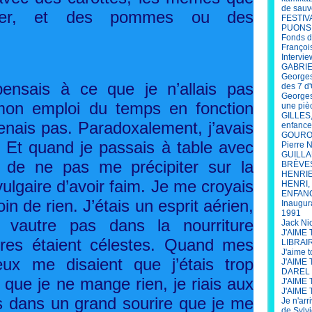
de sauv
valer, et des pommes ou des
FESTIV
PUONS
Fonds d
François
Intervi
GABRIEL
Georges
pensais à ce que je n’allais pas
des 7 d'
Georges
 mon emploi du temps en fonction
une piè
GILLES,
enais pas. Paradoxalement, j’avais
enfance
GOUROU 
 Et quand je passais à table avec
Pierre 
GUILLAU
re de ne pas me précipiter sur la
BRÈVE
HENRIET
vulgaire d’avoir faim. Je me croyais
HENRI, 
ENFANCE
in de rien. J’étais un esprit aérien,
Inaugur
1991
 vautre pas dans la nourriture
Jack Ni
J'AIME
tures étaient célestes. Quand mes
LIBRAI
J'aime 
x me disaient que j’étais trop
J'AIME
DAREL
t que je ne mange rien, je riais aux
J'AIME 
J'AIME 
is dans un grand sourire que je me
Je n'arr
de Sylv