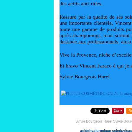
des actifs anti-rides.
Rassuré par la qualité de ses soi
une importante clientèle, Vincen
toute une gamme de produits pou
après-shampooings, mais surtout
destinée aux professionnels, ains
Vive la Provence, niche d’excellen
Et bravo Vincent Faraco à qui je 
Sylvie Bourgeois Harel
R
Sylvie Bourgeois Harel Sylvie Bour
acidehyaluronique
soinduvisa