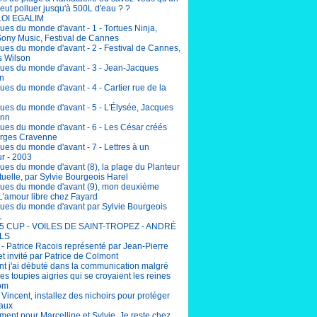
eut polluer jusqu'à 500L d'eau ? ?
LOI EGALIM
ues du monde d'avant - 1 - Tortues Ninja,
Sony Music, Festival de Cannes
ues du monde d'avant - 2 - Festival de Cannes,
 Wilson
ues du monde d'avant - 3 - Jean-Jacques
n
es du monde d'avant - 4 - Cartier rue de la
ues du monde d'avant - 5 - L'Élysée, Jacques
nn
ues du monde d'avant - 6 - Les César créés
rges Cravenne
ues du monde d'avant - 7 - Lettres à un
r - 2003
ues du monde d'avant (8), la plage du Planteur
uelle, par Sylvie Bourgeois Harel
ues du monde d'avant (9), mon deuxième
L'amour libre chez Fayard
ues du monde d'avant par Sylvie Bourgeois
1
5 CUP - VOILES DE SAINT-TROPEZ - ANDRÉ
LS
 - Patrice Racois représenté par Jean-Pierre
et invité par Patrice de Colmont
 j'ai débuté dans la communication malgré
lles toupies aigries qui se croyaient les reines
om
incent, installez des nichoirs pour protéger
eaux
ent pour Marcelline et Sylvie. Je reste chez