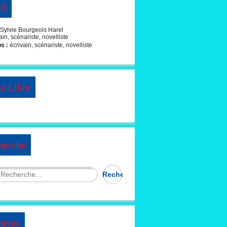
il
Sylvie Bourgeois Harel
os :
écrivain, scénariste, novelliste
te Libre
herche
hives