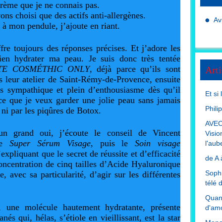
rème que je ne connais pas.
s choisi que des actifs anti-allergènes.
Av
 mon pendule, j’ajoute en riant.
fre toujours des réponses précises. Et j’adore les
ien hydrater ma peau. Je suis donc très tentée
TE COSMÉTHIC ONLY
, déjà parce qu’ils sont
Arti
s leur atelier de Saint-Rémy-de-Provence, ensuite
ès sympathique et plein d’enthousiasme dès qu’il
Et si
rce que je veux garder une jolie peau sans jamais
Phili
, ni par les piqûres de Botox.
AVEC
 grand oui, j’écoute le conseil de Vincent
Visio
e
Super Sérum Visage
, puis le
Soin visage
l'aub
expliquant que le secret de réussite et d’efficacité
de A 
oncentration de cinq tailles d’Acide Hyaluronique
Sophi
, avec sa particularité, d’agir sur les différentes
télé 
Quand
, une molécule hautement hydratante, présente
d'amo
és qui, hélas, s’étiole en vieillissant, est la star