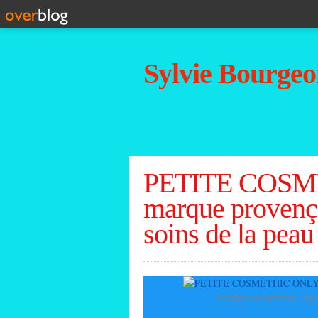
Sylvie Bourgeoi
PETITE COSMÉ
marque provença
soins de la peau
PETITE COSMÉTHIC ONLY