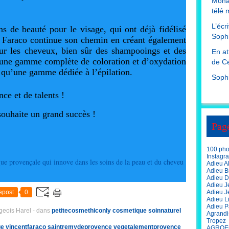
Mona
télé 
L’écr
ns de beauté pour le visage, qui ont déjà fidélisé
Sophi
t Faraco continue son chemin en créant également
r les cheveux, bien sûr des shampooings et des
En at
 une gamme complète de coloration et d’oxydation
de Cé
i qu’une gamme dédiée à l’épilation.
Soph
ce et de talents !
souhaite un grand succès !
Pag
100 phot
Instagr
Adieu A
Adieu Br
Adieu D
Adieu J
epost
0
Adieu J
Adieu L
Adieu P
geois Harel
-
dans
petitecosmethiconly
cosmetique
soinnaturel
Agrandi
Tropez
ge
vincentfaraco
saintremydeprovence
vegetalementprovence
AGROE