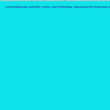
cremedebeaute
antirides
creme
soin
esthetique
rajeunissemet
hydratant
s
plantes
biotechnologies
sylviebourgeois
ecrivain
sylviebourgeoisharel