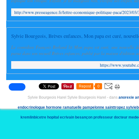
explique son éthique. Enfant, je ne mangeais rien, excepté des crêpes, des
Sylvie Bourgeois, Brèves enfances, Mon papa est curé, nouvell
Le comédien François Berland lit Mon papa est curé, une nouvelle de 
parue dans son recueil Brèves enfances, publié par la maison d'édition a
https://www.youtube
Repost
0
Sylvie Bourgeois Harel Sylvie Bourgeois Harel
-
dans
anorexie
an
endocrinologue
hormone
ramatuelle
pampelonne
sainttropez
sylvie
kremlinbicetre
hopital
ecrivain
besançon
professeur
docteur
mede
boulimique
maladiementale
soin
soinnaturel
examensmedicaux
irm