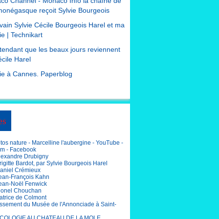
co Channel - Monaco Info la chaîne de
monégasque reçoit Sylvie Bourgeois
ivain Sylvie Cécile Bourgeois Harel et ma
e | Technikart
tendant que les beaux jours reviennent
cile Harel
ie à Cannes. Paperblog
es
os nature - Marcelline l'aubergine - YouTube -
am - Facebook
lexandre Drubigny
igitte Bardot, par Sylvie Bourgeois Harel
aniel Crémieux
ean-François Kahn
ean-Noël Fenwick
ionel Chouchan
atrice de Colmont
ssement du Musée de l'Annonciade à Saint-
COLOGIE AU CHATEAU DE LA MOLE