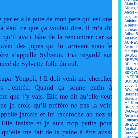
Alain D
Alliata,
Anorexi
soigner 
parler à la pute de mon père qui est une
Antoine
À parti
à Paul ce que ça voulait dire. Il m’a dit
à s'écro
Arthur S
 qu’il avait hâte de la rencontrer car sa
Au revo
AU-REV
’avec des jupes qui lui arrivent sous le
Avec le
ma repr
e s’appelle Sylvette. J’ai regardé sur
BASQUIA
BRÈVES 
ouvé de Sylvette folle du cul.
BELLA 
RIDES 
BIODYN
apa. Youppie ! Il doit venir me chercher
LA FER
BONBON
ns l’entrée. Quand ça sonne enfin à
vauvert
BOULANG
Bourgeo
ère que j’y vais. Elle me dit qu’elle veut
Bravo a
Méditer
que je crois qu’il préfère ne pas la voir.
BREVES
VAUVERT
appelle jamais et lui raccroche au nez si
Brèves 
Édition
Elle insiste et je suis trop petite pour
BREVES 
Au diab
qu’elle me fait de la peine à être aussi
Buzz Al
Cendrie