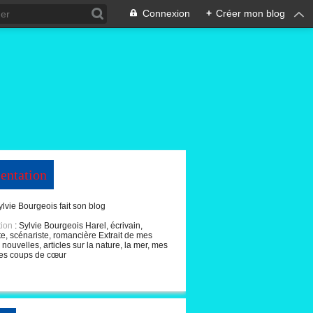
Connexion
+
Créer mon blog
entation
ylvie Bourgeois fait son blog
tion
: Sylvie Bourgeois Harel, écrivain,
te, scénariste, romancière Extrait de mes
nouvelles, articles sur la nature, la mer, mes
es coups de cœur