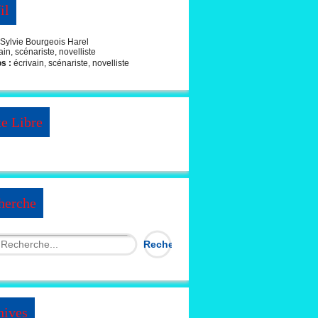
il
Sylvie Bourgeois Harel
os :
écrivain, scénariste, novelliste
te Libre
herche
hives