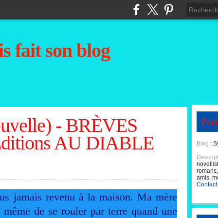
s fait son blog
velle) - BRÈVES
Prés
ditions AU DIABLE
Blog
: S
Descrip
novellis
romans, 
amis, m
Contact
lus jamais revenu à la maison. Ma mère
et même de se rouler par terre quand une