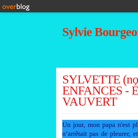
Sylvie Bourgeoi
SYLVETTE (nou
ENFANCES - É
VAUVERT
Un jour, mon papa n'est p
n’arrêtait pas de pleurer, 