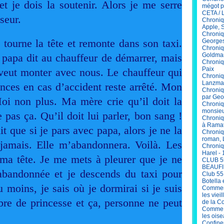
t je dois la soutenir. Alors je me serre
mégot p
CETA / 
seur.
Chroniq
Apple, 
Chroniq
tourne la tête et remonte dans son taxi.
Georges
Chroniq
papa dit au chauffeur de démarrer, mais
Goldma
Chroniqu
Paix
veut monter avec nous. Le chauffeur qui
Chroniq
Lanzma
ances en cas d’accident reste arrêté. Mon
Chroniq
par Geo
oi non plus. Ma mère crie qu’il doit la
Chroniq
monsieu
 pas ça. Qu’il doit lui parler, bon sang !
Chroniq
à Ramat
t que si je pars avec papa, alors je ne la
Chroniq
roman, 
 jamais. Elle m’abandonnera. Voilà. Les
Chroniq
Harel - 
 ma tête. Je me mets à pleurer que je ne
CLUB 5
BEAUFI
abandonnée et je descends du taxi pour
Club 55
Botella 
moins, je sais où je dormirai si je suis
Comment
les viei
re de princesse et ça, personne ne peut
de la C
Comme V
les ois
Confinem