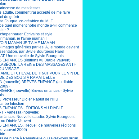
elon
 princesse de mes fesses
e adulte, comment j'ai accepté de me faire
et de guérir
tte Fouque, co-créatrice du MLF
r de quel moment notre monde a-t-il commencé
uler ?
chopenhauer. Écrivains et style
ir maman, je t'aime maman !
OIR MAMAN JE T'AIME MAMAN
s images générées par les IA, le monde devient
ésentation, par Sylvie Bourgeois Harel
T. Une nouvelle de Sylvie Bourgeois.
ENFANCES (éditions Au Diable Vauvert)
LABÈQUE, LA REINE DES MASSAGES ANTI-
DU VISAGE
AMIE ET CHEVAL DE TRAIT POUR LE VIN DE
ME DES BOUIS À RAMATUELLE
 (nouvelle) BRÈVES ENFANCE (au diable-
 2009)
ÈRE (nouvelle) Brèves enfances - Sylvie
is
u Professeur Didier Raoult de l'IHU
ranée Infection
 ENFANCES - ÉDITIONS AU DIABLE
 - Vanessa (nouvelle)
enfances. Nouvelles audio. Sylvie Bourgeois.
s au Diable Vauvert
ENFANCES. Recueil de nouvelles (éditions
le-vauvert 2009)
drin
rs de plage à Ramatuelle ou savez-vous qu'un