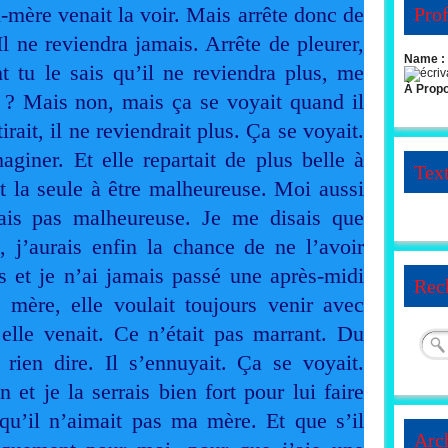
mère venait la voir. Mais arrête donc de
Prof
 Il ne
reviendra jamais. Arrête de pleurer,
Name :
 tu le sais qu’il ne reviendra plus, me
À Prop
it ? Mais non, mais ça se voyait quand il
tirait, il ne reviendrait plus. Ça se voyait.
aginer. Et elle repartait de plus belle à
Tex
t la seule à être malheureuse. Moi aussi
étais pas malheureuse. Je me disais que
i, j’aurais enfin la chance de ne l’avoir
s et je n’ai jamais passé une après-midi
Rec
ère, elle voulait toujours venir avec
elle venait. Ce n’était pas marrant. Du
 rien dire. Il s’ennuyait. Ça se voyait.
 et je la serrais bien fort pour lui faire
qu’il n’aimait pas ma mère. Et que s’il
Arc