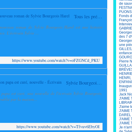
de sauv
FESTIV
PUONS
Tous les prénoms ont été changés, le nouveau roman de Sylvie Bourgeois Harel
Fonds d
François
Intervi
nouveau roman de Sylvie Bourgeois Harel est une histoire
GABRIEL
ce. L'écrivain Sylvie ...
Georges
des 7 d'
Georges
une piè
GILLES,
enfance
GOUROU 
https://www.youtube.com/watch?v=oFZGNCd_PKU
Pierre 
GUILLAU
BRÈVE
HENRIET
HENRI, 
Sylvie Bourgeois, Brèves enfances, Mon papa est curé, nouvelle - Écrivain
ENFANCE
Inaugur
1991
apa est curé, une nouvelle de l'écrivain Sylvie Bourgeois,
Jack Ni
publié par la maison...
J'AIME
LIBRAI
J'aime 
J'AIME
DAREL
J'AIME 
J'AIME 
https://www.youtube.com/watch?v=Tfvuv6EbyOI
Je n'arr
de Sylv