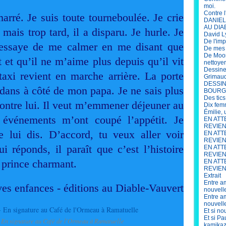
moi.
Contre l
rré. Je suis toute tourneboulée. Je crie
DANIEL 
AU DIA
 mais trop tard, il a disparu. Je hurle. Je
David L
De l'im
 essaye de me calmer en me disant que
De mes s
De Moor
et qu’il ne m’aime plus depuis qu’il vit
nettoye
Dessine
taxi revient en marche arrière. La porte
Grimau
DESSIN
dans à côté de mon papa. Je ne sais plus
BOURG
Des tics
 contre lui. Il veut m’emmener déjeuner au
Dix fem
Émilie,
 événements m’ont coupé l’appétit. Je
EN ATT
REVIENN
e lui dis. D’accord, tu veux aller voir
EN ATT
REVIEN
lui réponds, il paraît que c’est l’histoire
EN ATT
REVIENN
 prince charmant.
EN ATT
REVIENN
Extrait
Entre am
es enfances - éditions au Diable-Vauvert
nouvell
Entre am
nouvell
Et si no
Et si P
- En signature au Café de l'Ormeau à Ramatuelle
kamikaz