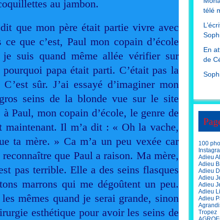
Mona
coquillettes au jambon.
télé 
dit que mon père était partie vivre avec
L’écr
Sophi
s ce que c’est, Paul mon copain d’école
En at
 je suis quand même allée vérifier sur
de Cé
s pourquoi papa était parti. C’était pas la
Soph
C’est sûr. J’ai essayé d’imaginer mon
gros seins de la blonde vue sur le site
é à Paul, mon copain d’école, le genre de
Pag
 maintenant. Il m’a dit : « Oh la vache,
 que ta mère. » Ca m’a un peu vexée car
100 phot
Instagr
 reconnaître que Paul a raison. Ma mère,
Adieu A
Adieu Br
est pas terrible. Elle a des seins flasques
Adieu D
Adieu J
étons marrons qui me dégoûtent un peu.
Adieu J
Adieu L
s les mêmes quand je serai grande, sinon
Adieu P
Agrandi
irurgie esthétique pour avoir les seins de
Tropez
AGROE