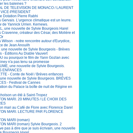
er les baleines ?
AL DE TELEVISION DE MONACO / LAURENT
 VICE-PRESIDENT
e Dotation Pierre Rabhi
 Gervais. L’urgence climatique est un leurre.
ew de Yannick Urrien. Kernews.
, une nouvelle de Sylvie Bourgeois Harel
 Cravenne, créateur des César, des Molière et
Or
 Wilson - notre rencontre autour d'Eurydice,
ce de Jean Anouilh
 une nouvelle de Sylvie Bourgeois - Brèves
s - Éditions Au Diable Vauvert
ou pourquoi le film de Yann Gozlan avec
Niney n'a pas tenu sa promesse
ME, une nouvelle de Sylvie Bourgeois.
S ENFANCES
TE - Conte de Noël / Brèves enfances
une nouvelle de Sylvie Bourgeois. BRÈVES
S - Festival de Cannes
ation du Palace la boîte de nuit de Régine en
cholson un été à Saint-Tropez
 TON MARI. 20 MINUTES / LE CHOIX DES
RES
ton mari au Café de Flore avec Florence Darel
 TON MARI. LECTURE PAR FLORENCE
TON MARI (roman)
TON MARI (roman) Sylvie Bourgeois. 2
ive pas à dire que je suis écrivain, une nouvelle
ie Bourgeois Harel