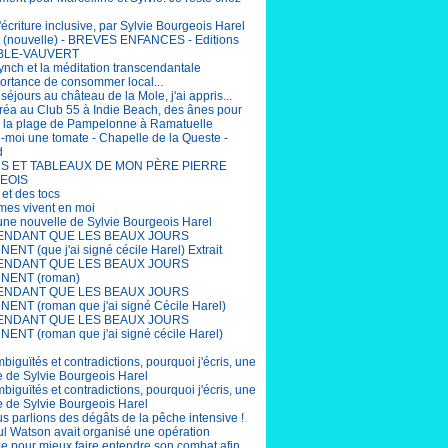
'écriture inclusive, par Sylvie Bourgeois Harel
(nouvelle) - BREVES ENFANCES - Editions
BLE-VAUVERT
ynch et la méditation transcendantale
portance de consommer local...
éjours au château de la Mole, j'ai appris...
éa au Club 55 à Indie Beach, des ânes pour
r la plage de Pampelonne à Ramatuelle
-moi une tomate - Chapelle de la Queste -
d
S ET TABLEAUX DE MON PÈRE PIERRE
EOIS
 et des tocs
mes vivent en moi
 une nouvelle de Sylvie Bourgeois Harel
ENDANT QUE LES BEAUX JOURS
ENT (que j'ai signé cécile Harel) Extrait
ENDANT QUE LES BEAUX JOURS
NENT (roman)
ENDANT QUE LES BEAUX JOURS
ENT (roman que j'ai signé Cécile Harel)
ENDANT QUE LES BEAUX JOURS
ENT (roman que j'ai signé cécile Harel)
biguïtés et contradictions, pourquoi j'écris, une
e de Sylvie Bourgeois Harel
biguïtés et contradictions, pourquoi j'écris, une
e de Sylvie Bourgeois Harel
us parlions des dégâts de la pêche intensive !
aul Watson avait organisé une opération
e pour mieux faire entendre son combat afin