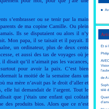
uniquement pour moi, pour que j’aie une
Av
nts s’embrasser ou se tenir par la main
 parents de ma copine Camille. Ou plein
mais. Ils se disputaient ou alors il n’y
Arti
t. Mon papa, il se taisait et il payait. Il
Et si
aîne, un ordinateur, plus de deux cents
esse, et aussi des tas de voyages où je
Phili
il disait qu’il n’aimait pas les vacances,
AVEC
Visio
surtout pour avoir la paix. C’est bien
l'aub
 dormait la moitié de la semaine dans un
de A 
où ma mère n’avait pas le droit d’aller et
Sophi
s, elle lui demandait de l’argent. Tout le
télé 
isait que j’étais une enfant qui coûtait
Quand
d'amo
e des produits bios. Alors que ce n’est