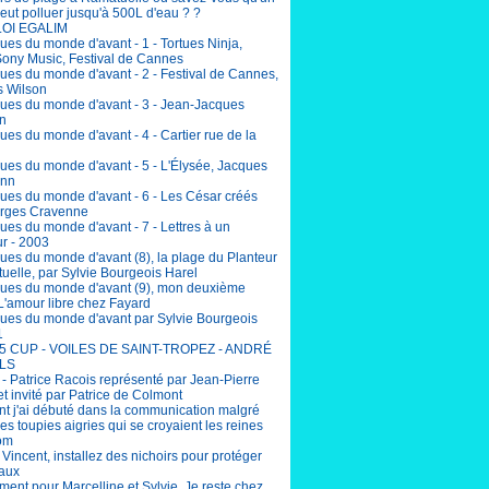
eut polluer jusqu'à 500L d'eau ? ?
LOI EGALIM
ues du monde d'avant - 1 - Tortues Ninja,
Sony Music, Festival de Cannes
ues du monde d'avant - 2 - Festival de Cannes,
 Wilson
ues du monde d'avant - 3 - Jean-Jacques
n
es du monde d'avant - 4 - Cartier rue de la
ues du monde d'avant - 5 - L'Élysée, Jacques
nn
ues du monde d'avant - 6 - Les César créés
rges Cravenne
ues du monde d'avant - 7 - Lettres à un
r - 2003
ues du monde d'avant (8), la plage du Planteur
uelle, par Sylvie Bourgeois Harel
ues du monde d'avant (9), mon deuxième
L'amour libre chez Fayard
ues du monde d'avant par Sylvie Bourgeois
1
5 CUP - VOILES DE SAINT-TROPEZ - ANDRÉ
LS
 - Patrice Racois représenté par Jean-Pierre
et invité par Patrice de Colmont
 j'ai débuté dans la communication malgré
lles toupies aigries qui se croyaient les reines
om
incent, installez des nichoirs pour protéger
eaux
ent pour Marcelline et Sylvie. Je reste chez