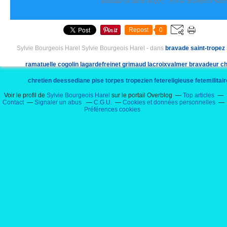
Bravade de Saint-Tropez - Sylvie Bourgeois Hare
Repost
0
Sylvie Bourgeois Harel Sylvie Bourgeois Harel
-
dans
bravade
saint-tropez
ramatuelle
cogolin
lagardefreinet
grimaud
lacroixvalmer
bravadeur
ch
chretien
deessediane
pise
torpes
tropezien
fetereligieuse
fetemilitair
Voir le profil de
Sylvie Bourgeois Harel
sur le portail Overblog
Top articles
raphaelgarezzo
genois
16mai
17mai
18mai
heraclea
gigaro
cavalaire
cha
Contact
Signaler un abus
C.G.U.
Cookies et données personnelles
Préférences cookies
sylviebourgeoisecrivain
sylviebourgeoisharel
marcellinelaubergine