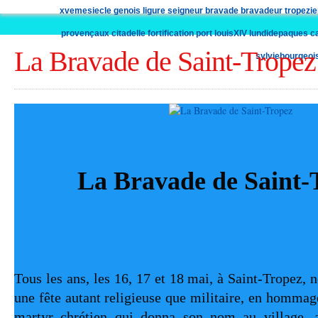
xvemesiecle
genois
ligure
seigneur
bravade
bravadeur
tropezi
provençaux
citadelle
fortification
port
louisXIV
lundidepaques
c
La Bravade de Saint-Tropez
sylviebourgeoi
La Bravade de Saint-
Tous les ans, les 16, 17 et 18 mai, à Saint-Tropez, n
une fête autant religieuse que militaire, en hommag
martyr chrétien qui donna son nom au village, a