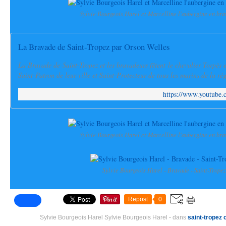
Sylvie Bourgeois Harel et Marcelline l'aubergine en br
La Bravade de Saint-Tropez par Orson Welles
La Bravade de Saint-Tropez et les bravadeurs fêtent le chevalier Torpès et
Saint-Patron de leur ville et Saint-Protecteur de tous les marins de la rég
https://www.youtube
Sylvie Bourgeois Harel et Marcelline l'aubergine en br
Sylvie Bourgeois Harel - Bravade - Saint-Tropez
Repost
0
Sylvie Bourgeois Harel Sylvie Bourgeois Harel
-
dans
saint-tropez