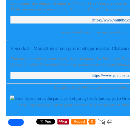
La musique des plantes. Renaud Ruhlmann, Marc Henry, professeur 
Thoby, pépiniériste et musiniériste à Caujacq, Alberto Forte, psychiatre 
https://www.youtube
Renaud Ruhlmann et la musique des plantes
Épisode 2 - Marcelline et son jardin potager idéal au Château
Marcelline se partage entre Paris, Saint-Germain-des-Près, chez Sylv
dans le Var, chez Patrice de Colmont, propriétaire avec sa soeur Véroniq
https://www.youtube
Le château de La Mole et son potager agroécologi
Oasis Esperanza Jardin participatif et partagé de Je fais ma part à Grima
Repost
0