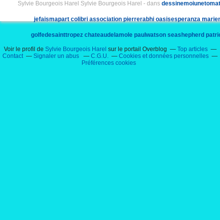
Sylvie Bourgeois Harel Sylvie Bourgeois Harel
-
dans
dessinemoiunetoma
jefaismapart
colibri
association
pierrerabhi
oasisesperanza
marie
golfedesainttropez
chateaudelamole
paulwatson
seashepherd
patr
Voir le profil de
Sylvie Bourgeois Harel
sur le portail Overblog
Top articles
sylviebourgeois
sylviebourgeoisharel
Contact
Signaler un abus
C.G.U.
Cookies et données personnelles
Préférences cookies