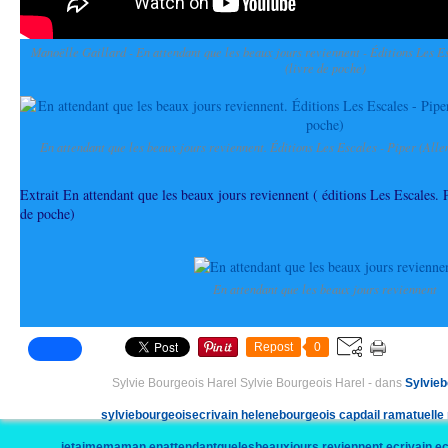
Manoëlle Gaillard - En attendant que les beaux jours reviennent - Éditions Les E
(livre de poche)
En attendant que les beaux jours reviennent. Éditions Les Escales - Piper (Alle
Extrait En attendant que les beaux jours reviennent ( éditions Les Escales.
de poche)
En attendant que les beaux jours reviennent
Repost
0
Sylvie Bourgeois Harel Sylvie Bourgeois Harel
-
dans
Sylvieb
sylviebourgeoisecrivain
helenebourgeois
capdail
ramatuelle
jetaimemaman
enattendantquelesbeauxjours reviennent
ecrivain
ec