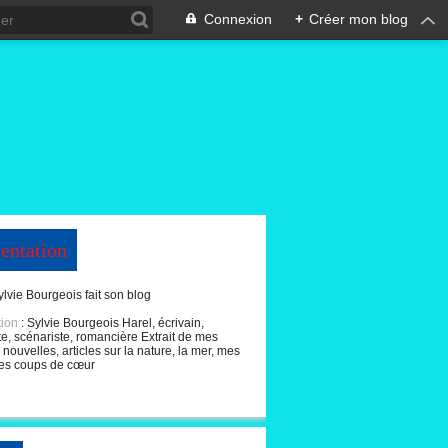
Connexion
+
Créer mon blog
entation
ylvie Bourgeois fait son blog
tion
: Sylvie Bourgeois Harel, écrivain,
te, scénariste, romancière Extrait de mes
nouvelles, articles sur la nature, la mer, mes
es coups de cœur