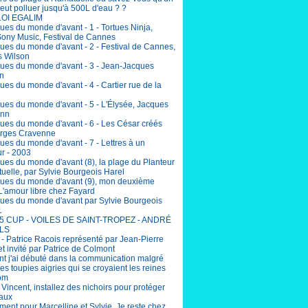
eut polluer jusqu'à 500L d'eau ? ?
LOI EGALIM
ues du monde d'avant - 1 - Tortues Ninja,
Sony Music, Festival de Cannes
ues du monde d'avant - 2 - Festival de Cannes,
 Wilson
ues du monde d'avant - 3 - Jean-Jacques
n
es du monde d'avant - 4 - Cartier rue de la
ues du monde d'avant - 5 - L'Élysée, Jacques
nn
ues du monde d'avant - 6 - Les César créés
rges Cravenne
ues du monde d'avant - 7 - Lettres à un
r - 2003
ues du monde d'avant (8), la plage du Planteur
uelle, par Sylvie Bourgeois Harel
ues du monde d'avant (9), mon deuxième
L'amour libre chez Fayard
ues du monde d'avant par Sylvie Bourgeois
1
5 CUP - VOILES DE SAINT-TROPEZ - ANDRÉ
LS
 - Patrice Racois représenté par Jean-Pierre
et invité par Patrice de Colmont
 j'ai débuté dans la communication malgré
lles toupies aigries qui se croyaient les reines
om
incent, installez des nichoirs pour protéger
eaux
ent pour Marcelline et Sylvie. Je reste chez