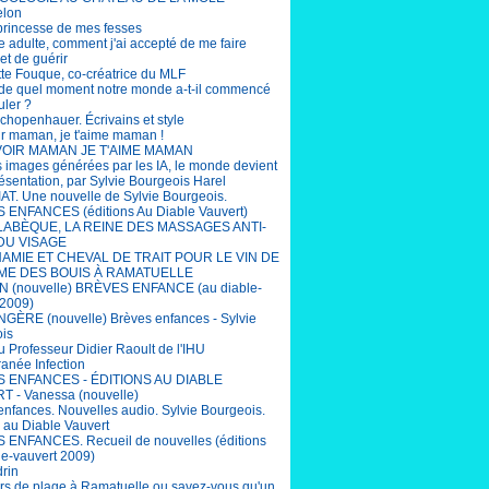
elon
 princesse de mes fesses
e adulte, comment j'ai accepté de me faire
et de guérir
tte Fouque, co-créatrice du MLF
r de quel moment notre monde a-t-il commencé
uler ?
chopenhauer. Écrivains et style
ir maman, je t'aime maman !
OIR MAMAN JE T'AIME MAMAN
s images générées par les IA, le monde devient
ésentation, par Sylvie Bourgeois Harel
T. Une nouvelle de Sylvie Bourgeois.
ENFANCES (éditions Au Diable Vauvert)
LABÈQUE, LA REINE DES MASSAGES ANTI-
DU VISAGE
AMIE ET CHEVAL DE TRAIT POUR LE VIN DE
ME DES BOUIS À RAMATUELLE
 (nouvelle) BRÈVES ENFANCE (au diable-
 2009)
ÈRE (nouvelle) Brèves enfances - Sylvie
is
u Professeur Didier Raoult de l'IHU
ranée Infection
 ENFANCES - ÉDITIONS AU DIABLE
 - Vanessa (nouvelle)
enfances. Nouvelles audio. Sylvie Bourgeois.
s au Diable Vauvert
ENFANCES. Recueil de nouvelles (éditions
le-vauvert 2009)
drin
rs de plage à Ramatuelle ou savez-vous qu'un