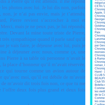
is à Pierre qu’il est attendu. il me répond
mégot p
CETA / 
 les photos avec lui. Je lui dis non, parfois
Chroniq
, non, je n’ai pas envie, mais je t’attends.
Apple, 
Chroniq
ard, Pierre revient s’accrocher à moi et
Georges
Chroniq
 Merci, mais je ne peux pas, je lui réponds,
Goldma
Chroniqu
ère. Devant la mine toute triste de Pierre,
Paix
Chroniq
st très sympathique quand il parle sauf qu’il
Lanzma
Chroniq
ue je vais faire, je déjeune avec lui, puis je
par Geo
Chroniq
copine à déjeuner avec nous, comme ça, une
monsieu
Chroniq
ins Pierre à sa table où personne n’avait le
à Ramat
Chroniq
e, la place d’honneur qu’il m’avait réservée.
roman, 
Chroniq
trice qui tourne comme un avion autour de
Harel - 
CLUB 5
er qu’avec moi, qu’il est débile de m’avoir
BEAUFI
Club 55
e de m’avoir dit trois fois non, ce que tu me
Botella 
Comment
e l’offre deux fois plus grand et deux fois
les viei
de la C
Comme V
les ois
Confinem