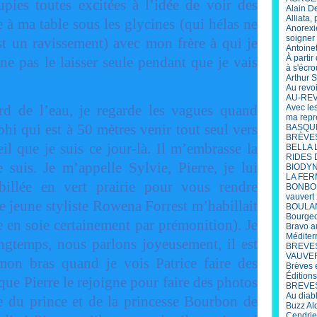
upies toutes excitées à l’idée de voir des
Alain D
Alliata,
le à ma table sous les glycines (qui hélas ne
Anorexi
soigner 
est un ravissement) avec mon frère à qui je
Antoine
À parti
ne pas le laisser seule pendant que je vais
à s'écro
Arthur S
Au revo
AU-REV
rd de l’eau, je regarde les vagues quand
Avec le
ma repr
hi qui est à 50 mètres venir tout seul vers
BASQUIA
BRÈVES 
il que je suis ce jour-là. Il m’embrasse la
BELLA 
RIDES 
uis. Je m’appelle Sylvie, Pierre, je lui
BIODYN
LA FER
billée en vert prairie pour vous rendre
BONBON
vauvert
 jeune styliste Rowena Forrest m’habillait
BOULANG
Bourgeo
e en soie certainement par prémonition). Je
Bravo a
Méditer
ongtemps, nous parlons joyeusement, il est
BREVES
VAUVERT
mon bras quand je vois Patrice faire des
Brèves 
Édition
 que Pierre le rejoigne pour faire des photos
BREVES 
Au diab
 du prince et de la princesse Bourbon de
Buzz Al
Cendrie