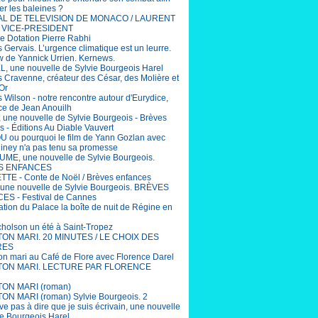
er les baleines ?
AL DE TELEVISION DE MONACO / LAURENT
 VICE-PRESIDENT
e Dotation Pierre Rabhi
 Gervais. L’urgence climatique est un leurre.
ew de Yannick Urrien. Kernews.
, une nouvelle de Sylvie Bourgeois Harel
 Cravenne, créateur des César, des Molière et
Or
 Wilson - notre rencontre autour d'Eurydice,
ce de Jean Anouilh
 une nouvelle de Sylvie Bourgeois - Brèves
s - Éditions Au Diable Vauvert
ou pourquoi le film de Yann Gozlan avec
Niney n'a pas tenu sa promesse
ME, une nouvelle de Sylvie Bourgeois.
S ENFANCES
TE - Conte de Noël / Brèves enfances
une nouvelle de Sylvie Bourgeois. BRÈVES
S - Festival de Cannes
ation du Palace la boîte de nuit de Régine en
cholson un été à Saint-Tropez
 TON MARI. 20 MINUTES / LE CHOIX DES
RES
ton mari au Café de Flore avec Florence Darel
 TON MARI. LECTURE PAR FLORENCE
TON MARI (roman)
TON MARI (roman) Sylvie Bourgeois. 2
ive pas à dire que je suis écrivain, une nouvelle
ie Bourgeois Harel