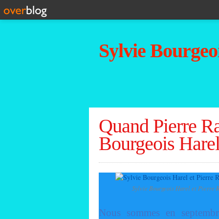
Sylvie Bourgeoi
Quand Pierre Ra
Bourgeois Harel
Sylvie Bourgeois Harel et Pierre 
Nous sommes en septembr