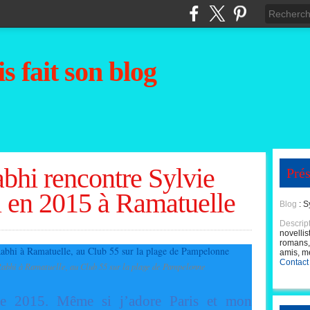
s fait son blog
bhi rencontre Sylvie
Prés
 en 2015 à Ramatuelle
Blog
: S
Descrip
novellis
romans, 
amis, m
Contact
Rabhi à Ramatuelle, au Club 55 sur la plage de Pampelonne
e 2015. Même si j’adore Paris et mon