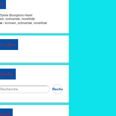
il
Sylvie Bourgeois Harel
os :
écrivain, scénariste, novelliste
te Libre
herche
hives