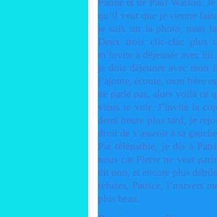
Parme et de Paul Watson. Je d
qu’il veut que je vienne faire
je suis sur la photo, mais là
Deux trois clic-clac plus t
m’invite à déjeuner avec lui.
je dois déjeuner avec mon fr
j’ajoute, écoute, mon frère e
ne parle pas, alors voilà ce q
viens te voir. J’invite la 
demi heure plus tard, je rejo
droit de s’asseoir à sa gauch
Par télépathie, je dis à Pa
nous car Pierre ne veut parl
dit non, et encore plus débil
refuses, Patrice, l’univers m
plus beau.