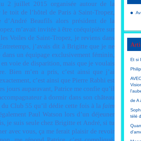
u 2 juillet 2015 organisée autour de la
le toit de l’hôtel de Paris à Saint-Tropez,
Av
e d’André Beaufils alors président de la
pez, m’avait invitée à être coéquipière sur
es Voiles de Saint-Tropez, je reviens dans
Arti
Entretemps, j’avais dit à Brigitte que je ne
re dans un équipage exclusivement féminin,
Et si
 en voie de disparition, mais que je voulais
Phili
re. Bien m’en a pris, c’est ainsi que j’ai
AVEC
exactement, c’est ainsi que Pierre Rabhi est
Visio
s jours auparavant, Patrice me confie qu’il
l'aub
n accompagnateur à dormir dans son château
de A 
 du Club 55 qu’il dédie cette fois à la
faim
Sophi
également Paul Watson lors d’un déjeuner
télé 
s, je suis seule chez Brigitte et André, si tu
Quand
er avec vous, ça me ferait plaisir de revoir
d'amo
 non, me répond Patrice, c’est compliqué.