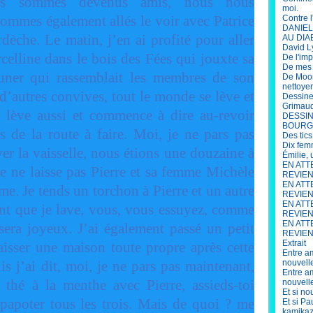
ous sommes devenus amis, nous nous
moi.
ommes également allés le voir avec Patrice
Contre l
DANIEL 
dèche. Le matin, j’en ai profité pour aller
AU DIA
David L
elline dans le bois des Fées qui jouxte sa
De l'im
De mes s
euner qui rassemblait les membres de son
De Moor
nettoye
d’autres convives, tout le monde se lève et
Dessine
Grimau
se lève aussi et commence à dire au-revoir
DESSIN
BOURG
de la route à faire. Moi, je ne pars pas
Des tics
Dix fem
aver la vaisselle, nous étions une douzaine à
Émilie,
EN ATT
je ne laisse pas Pierre et sa femme Michèle
REVIENN
EN ATT
me. Je tends un torchon à Pierre et un autre
REVIEN
EN ATT
dant que je lave, vous, vous essuyez, comme
REVIENN
EN ATT
sera joyeux. J’ai également passé un petit
REVIENN
Extrait
aisser une maison toute propre après cette
Entre am
s j’ai dit, moi, je ne pars pas maintenant,
nouvell
Entre am
 thé à la menthe avec Pierre, assieds-toi
nouvell
Et si no
 papoter tous les trois. Mais de quoi ? me
Et si P
kamikaz