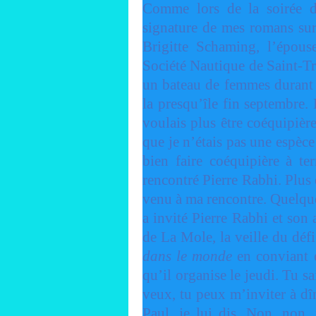
Comme lors de la soirée d
signature de mes romans sur 
Brigitte Schaming, l’épous
Société Nautique de Saint-Tro
un bateau de femmes durant l
la presqu’île fin septembre. 
voulais plus être coéquipiè
que je n’étais pas une espèce
bien faire coéquipière à ter
rencontré Pierre Rabhi. Plus 
venu à ma rencontre. Quelque
a invité Pierre Rabhi et so
de La Mole, la veille du défi
dans le monde
en conviant 
qu’il organise le jeudi. Tu sai
veux, tu peux m’inviter à dîn
Paul, je lui dis. Non, non,