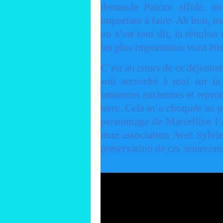
demande Patrice affolé, o
important à faire. Ah bon, ma
on s’est tout dit, la réunion 
les plus importantes vont être 
C’est au cours de ce déjeuner
soit accroché à moi sur l
semences anciennes et reprodu
terre. Cela m’a choquée au p
personnage de Marcelline l’
mon association Avec Sylvie 
préservation de ces semence