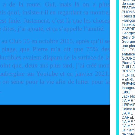
n a de la route. Oui, mais là on a plus
de sauv
FESTIV
is quoi, insiste-t-il en regardant sa montre,
PUONS
Fonds d
est finie. Justement, c’est là que les choses
François
Intervi
dites, j’ai ajouté, et ça s’appelle l’amitié.
GABRIEL
Georges
des 7 d'
 au Club 55 en octobre 2015, après qu’il se
Georges
une piè
a plage, que Pierre m’a dit que 75% des
GILLES,
enfance
ctibles avaient disparu de la surface de la
GOUROU 
Pierre 
oint que, deux ans plus tard, j’ai créé mon
GUILLAU
BRÈVE
aubergine sur Youtube et en janvier 2021,
HENRIET
HENRI, 
on sème pour la vie afin de lutter pour la
ENFANCE
Inaugur
s.
1991
Jack Ni
J'AIME
LIBRAI
J'aime 
J'AIME
DAREL
J'AIME 
J'AIME 
Je n'arr
de Sylv