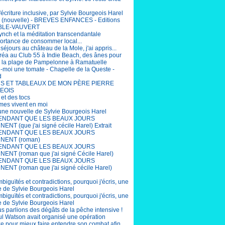
'écriture inclusive, par Sylvie Bourgeois Harel
(nouvelle) - BREVES ENFANCES - Editions
BLE-VAUVERT
ynch et la méditation transcendantale
portance de consommer local...
éjours au château de la Mole, j'ai appris...
éa au Club 55 à Indie Beach, des ânes pour
r la plage de Pampelonne à Ramatuelle
-moi une tomate - Chapelle de la Queste -
d
S ET TABLEAUX DE MON PÈRE PIERRE
EOIS
 et des tocs
mes vivent en moi
 une nouvelle de Sylvie Bourgeois Harel
ENDANT QUE LES BEAUX JOURS
ENT (que j'ai signé cécile Harel) Extrait
ENDANT QUE LES BEAUX JOURS
NENT (roman)
ENDANT QUE LES BEAUX JOURS
ENT (roman que j'ai signé Cécile Harel)
ENDANT QUE LES BEAUX JOURS
ENT (roman que j'ai signé cécile Harel)
biguïtés et contradictions, pourquoi j'écris, une
e de Sylvie Bourgeois Harel
biguïtés et contradictions, pourquoi j'écris, une
e de Sylvie Bourgeois Harel
us parlions des dégâts de la pêche intensive !
aul Watson avait organisé une opération
e pour mieux faire entendre son combat afin