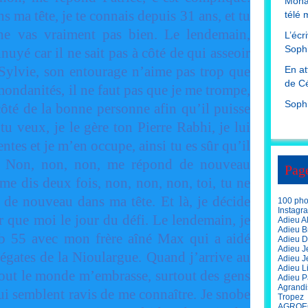
Mona
ns ma tête, je te connais depuis 31 ans, et tu
télé 
ne vas vraiment pas bien. Le lendemain,
L’écr
Sophi
nuyé car il ne sait pas à côté de qui asseoir
Sylvie, son entourage n’aime pas trop que
En at
de Cé
 mondanités, il ne faut pas que je me trompe,
Soph
côté de la bonne personne afin qu’il puisse
u veux, je le gère ton Pierre Rabhi, je lui
entes et je m’en occupe, ainsi tu es sûr qu’il
. Non, non, non, me répond de nouveau
Pag
me dis deux fois, non, non, non, toi, tu ne
s de nouveau dans ma tête. Et là, je décide
100 phot
Instagr
r que moi le jour du défi. Le lendemain, je
Adieu A
Adieu Br
b 55 avec mon frère aîné Max qui a aidé
Adieu D
Adieu J
régates de la Nioulargue. Quand j’arrive au
Adieu J
Adieu L
, tout le monde m’embrasse, surtout des gens
Adieu P
Agrandi
ui semblent ravis de me connaître. Je snobe
Tropez
AGROE