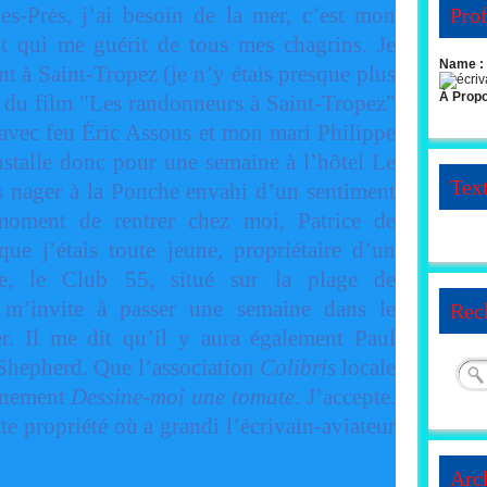
es-Près, j’ai besoin de la mer, c’est mon
Prof
 qui me guérit de tous mes chagrins. Je
Name :
t à Saint-Tropez (je n’y étais presque plus
À Prop
e du film "Les randonneurs à Saint-Tropez"
o avec feu Éric Assous et mon mari Philippe
installe donc pour une semaine à l’hôtel Le
Tex
us nager à la Ponche envahi d’un sentiment
moment de rentrer chez moi, Patrice de
ue j’étais toute jeune, propriétaire d’un
ue, le Club 55, situé sur la plage de
m’invite à passer une semaine dans le
Rec
er. Il me dit qu’il y aura également Paul
 Shepherd. Que l’association
Colibris
locale
vénement
Dessine-moi une tomate
. J’accepte.
te propriété où a grandi l’écrivain-aviateur
Arc