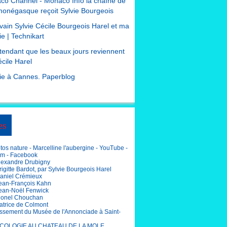
co Channel - Monaco Info la chaîne de
monégasque reçoit Sylvie Bourgeois
ivain Sylvie Cécile Bourgeois Harel et ma
e | Technikart
tendant que les beaux jours reviennent
cile Harel
ie à Cannes. Paperblog
es
os nature - Marcelline l'aubergine - YouTube -
am - Facebook
lexandre Drubigny
igitte Bardot, par Sylvie Bourgeois Harel
aniel Crémieux
ean-François Kahn
ean-Noël Fenwick
ionel Chouchan
atrice de Colmont
ssement du Musée de l'Annonciade à Saint-
COLOGIE AU CHATEAU DE LA MOLE