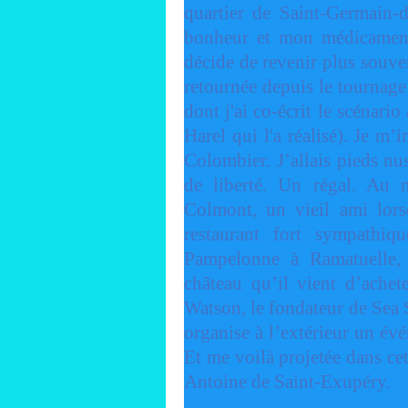
quartier de Saint-Germain-d
bonheur et mon médicament
décide de revenir plus souven
retournée depuis le tournag
dont j'ai co-écrit le scénari
Harel qui l'a réalisé). Je m’
Colombier. J’allais pieds n
de liberté. Un régal. Au 
Colmont, un vieil ami lorsq
restaurant fort sympathiq
Pampelonne à Ramatuelle, 
château qu’il vient d’achet
Watson, le fondateur de Sea
organise à l’extérieur un é
Et me voilà projetée dans cet
Antoine de Saint-Exupéry.