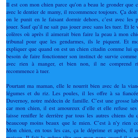
Il est con mon chien parce qu’on a beau le gronder que c
avec le dentier de mamy, il recommence toujours. Ça doit 
on le punit en le faisant dormir dehors, c’est avec les 
jouer. Sauf qu’il ne sait pas jouer avec sans les tuer. Et le
colères où après il aimerait bien faire la peau à mon ch
tribunal pour que les gendarmes, ils le piquent. Et m
expliquer que quand on est un chien citadin comme lui qui
besoin de faire fonctionner son instinct de survie comme
avec rien à manger, et bien non, il ne comprend ri
recommence à tuer.
Pourtant ma maman, elle le nourrit bien avec de la vian
légumes et du riz. Les poules, il les offre à sa fiancé
Duvernoy, notre médecin de famille. C’est une grosse lab
car mon chien, il est amoureux d’elle et elle refuse ses
laisse renifler le derrière par tous les autres chiens du 
beaucoup moins beaux que le mien. C’est à n’y rien c
Mon chien, en tous les cas, ça le déprime et après, il r
maison. Il fait la même tête que mon papa quand il a pri