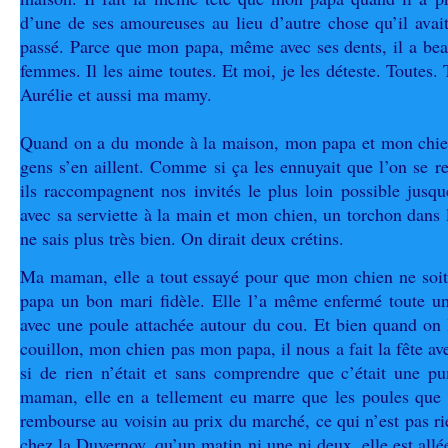
d’une de ses amoureuses au lieu d’autre chose qu’il avait
passé. Parce que mon papa, même avec ses dents, il a bea
femmes. Il les aime toutes. Et moi, je les déteste. Toutes
Aurélie et aussi ma mamy.
Quand on a du monde à la maison, mon papa et mon chien,
gens s’en aillent. Comme si ça les ennuyait que l’on se re
ils raccompagnent nos invités le plus loin possible jusq
avec sa serviette à la main et mon chien, un torchon dans 
ne sais plus très bien. On dirait deux crétins.
Ma maman, elle a tout essayé pour que mon chien ne soit
papa un bon mari fidèle. Elle l’a même enfermé toute un
avec une poule attachée autour du cou. Et bien quand on l
couillon, mon chien pas mon papa, il nous a fait la fête 
si de rien n’était et sans comprendre que c’était une p
maman, elle en a tellement eu marre que les poules que 
rembourse au voisin au prix du marché, ce qui n’est pas rie
chez la Duvernoy, qu’un matin ni une ni deux, elle est allée