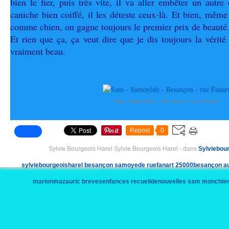
bien le fier, puis très vite, il va aller embêter un autre
caniche bien coiffé, il les déteste ceux-là. Et bien, même 
comme chien, on gagne toujours le premier prix de beauté
Et rien que ça, ça veut dire que je dis toujours la vérité
vraiment beau.
Sam - Samoyède - Besançon - rue Fanart
Repost
0
Sylvie Bourgeois Harel Sylvie Bourgeois Harel
-
dans
Sylviebou
sylviebourgeoisharel
besançon
samoyede
ruefanart
25000besançon
a
marionmazauric
brevesenfances
recueildenouvelles
sam
monchie
romanciere
flammarion lesescales
fayard
chien
chiendetraineau
f