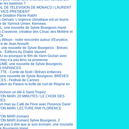
er les baleines ?
AL DE TELEVISION DE MONACO / LAURENT
 VICE-PRESIDENT
e Dotation Pierre Rabhi
 Gervais. L’urgence climatique est un leurre.
ew de Yannick Urrien. Kernews.
, une nouvelle de Sylvie Bourgeois Harel
 Cravenne, créateur des César, des Molière et
Or
 Wilson - notre rencontre autour d'Eurydice,
ce de Jean Anouilh
 une nouvelle de Sylvie Bourgeois - Brèves
s - Éditions Au Diable Vauvert
ou pourquoi le film de Yann Gozlan avec
Niney n'a pas tenu sa promesse
ME, une nouvelle de Sylvie Bourgeois.
S ENFANCES
TE - Conte de Noël / Brèves enfances
une nouvelle de Sylvie Bourgeois. BRÈVES
S - Festival de Cannes
ation du Palace la boîte de nuit de Régine en
cholson un été à Saint-Tropez
 TON MARI. 20 MINUTES / LE CHOIX DES
RES
ton mari au Café de Flore avec Florence Darel
 TON MARI. LECTURE PAR FLORENCE
TON MARI (roman)
TON MARI (roman) Sylvie Bourgeois. 2
ive pas à dire que je suis écrivain, une nouvelle
ie Bourgeois Harel