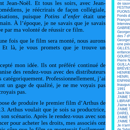
ent Jean-Noël. Et tous les soirs, avec Jean-
de sauv
FESTIV
médiens, je réécrirais de façon collégiale,
PUONS
isations, puisque
Potins d’enfer
était une
Fonds d
François
ain. À l’époque, je ne savais que je savais
Intervi
GABRIEL
rée par ma volonté de réussir ce film.
Georges
des 7 d'
e fois que le film sera monté, nous aurons
Georges
une piè
. Et là, je vous promets que je trouve un
GILLES,
enfance
GOUROU 
Pierre 
cepté mon idée. Ils ont préféré continué de
GUILLAU
BRÈVE
anise des rendez-vous avec des distributeurs
HENRIET
HENRI, 
is catégoriquement. Professionnellement, j’ai
ENFANCE
nt un gage de qualité, je ne me voyais pas
Inaugur
1991
croyais pas.
Jack Ni
J'AIME
LIBRAI
opose de produire le premier film d’Arthus de
J'aime 
3. Arthus voulait que je sois sa productrice,
J'AIME
DAREL
son scénario. Après le rendez-vous avec son
J'AIME 
J'AIME 
cer pour acheter les droits, mes associés ont
Je n'arr
tais sûre que le film se monterait facilement.
de Sylv