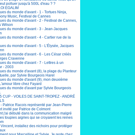
eut polluer jusqu'à 500L d'eau ? ?
LOI EGALIM
ues du monde d'avant - 1 - Tortues Ninja,
Sony Music, Festival de Cannes
ues du monde d'avant - 2 - Festival de Cannes,
 Wilson
ues du monde d'avant - 3 - Jean-Jacques
n
es du monde d'avant - 4 - Cartier rue de la
ues du monde d'avant - 5 - L'Élysée, Jacques
nn
ues du monde d'avant - 6 - Les César créés
rges Cravenne
ues du monde d'avant - 7 - Lettres à un
r - 2003
ues du monde d'avant (8), la plage du Planteur
uelle, par Sylvie Bourgeois Harel
ues du monde d'avant (9), mon deuxième
L'amour libre chez Fayard
ues du monde d'avant par Sylvie Bourgeois
1
5 CUP - VOILES DE SAINT-TROPEZ - ANDRÉ
LS
 - Patrice Racois représenté par Jean-Pierre
et invité par Patrice de Colmont
 j'ai débuté dans la communication malgré
lles toupies aigries qui se croyaient les reines
om
incent, installez des nichoirs pour protéger
eaux
ent pour Marcelline et Sylvie. Je reste chez