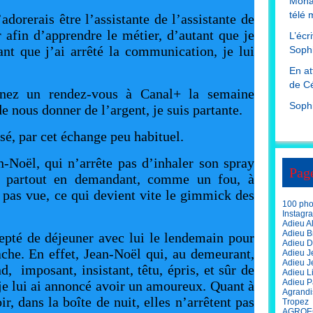
Mona
télé 
adorerais être l’assistante de l’assistante de
r afin d’apprendre le métier, d’autant que je
L’écr
nt que j’ai arrêté la communication, je lui
Sophi
En at
de Cé
ez un rendez-vous à Canal+ la semaine
Soph
e nous donner de l’argent, je suis partante.
é, par cet échange peu habituel.
-Noël, qui n’arrête pas d’inhaler son spray
Pag
e partout en demandant, comme un fou, à
t pas vue, ce qui devient vite le gimmick des
100 phot
Instagr
Adieu A
Adieu Br
epté de déjeuner avec lui le lendemain pour
Adieu D
ache. En effet, Jean-Noël qui, au demeurant,
Adieu J
Adieu J
d, imposant, insistant, têtu, épris, et sûr de
Adieu L
Adieu P
je lui ai annoncé avoir un amoureux. Quant à
Agrandi
ir, dans la boîte de nuit, elles n’arrêtent pas
Tropez
AGROE