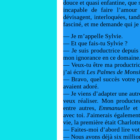
douce et quasi enfantine, que 
incapable de faire l’amour 
dévisagent, interloquées, tan
fasciné, et me demande qui je 
— Je m’appelle Sylvie.
— Et que fais-tu Sylvie ?
— Je suis productrice depuis 
mon ignorance en ce domaine
— Veux-tu être ma productric
j’ai écrit
Les Palmes de Monsi
— Bravo, quel succès votre piè
avaient adoré.
— Je viens d’adapter une aut
veux réaliser. Mon producte
entre autres,
Emmanuelle
e
avec toi. J'aimerais égalemen
vie, la première était Charlott
— Faites-moi d’abord lire vot
— Nous avons déjà six million