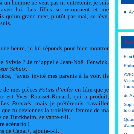
si un homme ne veut pas m’entretenir, je suis
avec lui. Les filles se retournent et me
Av
dis qu’un grand mec, plutôt pas mal, se lève,
suis.
Arti
une heure, je lui réponds pour bien montrer
.
Et si
e Sylvie ? Je m’appelle Jean-Noël Fenwick,
Phili
eur Schutz
.
AVEC
ce, j’avais invité mes parents à la voir, ils
Visio
l'aub
re de mes pièces
Potins d’enfer
en film que je
ur est Yves Rousset-Rouard, qui a produit,
de A 
t
Les Bronzés
, mais je préférerais travailler
Sophi
t que tu deviennes la troisième femme de ma
télé 
e de Turckheim, se vante-t-il.
Quand
re scénario !
d'amo
s de Canal+, ajoute-t-il.