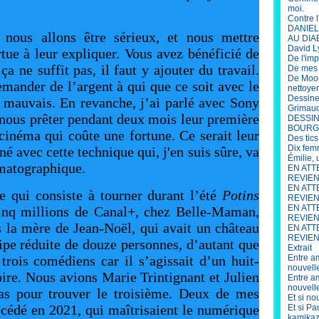
moi.
Contre l
DANIEL 
nous allons être sérieux, et nous mettre
AU DIA
David L
tue à leur expliquer. Vous avez bénéficié de
De l'im
 ne suffit pas, il faut y ajouter du travail.
De mes s
De Moor
emander de l’argent à qui que ce soit avec le
nettoye
Dessine
 mauvais. En revanche, j’ai parlé avec Sony
Grimau
nous prêter pendant deux mois leur première
DESSIN
BOURG
inéma qui coûte une fortune. Ce serait leur
Des tics
Dix fem
é avec cette technique qui, j'en suis sûre, va
Émilie,
ématographique.
EN ATT
REVIENN
EN ATT
e qui consiste à tourner durant l’été
Potins
REVIEN
EN ATT
inq millions de Canal+, chez Belle-Maman,
REVIENN
 la mère de Jean-Noël, qui avait un château
EN ATT
REVIENN
pe réduite de douze personnes, d’autant que
Extrait
rois comédiens car il s’agissait d’un huit-
Entre am
nouvell
oire. Nous avions Marie Trintignant et Julien
Entre am
nouvell
pas pour trouver le troisième. Deux de mes
Et si no
décédé en 2021, qui maîtrisaient le numérique
Et si P
kamikaz