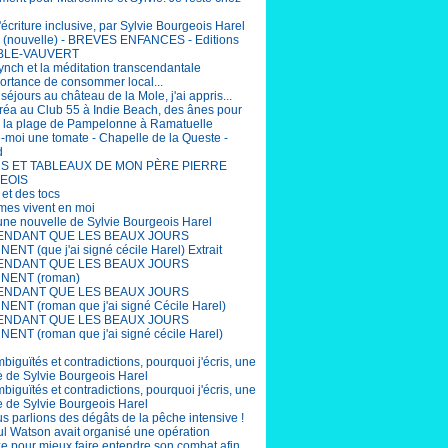
'écriture inclusive, par Sylvie Bourgeois Harel
(nouvelle) - BREVES ENFANCES - Editions
BLE-VAUVERT
ynch et la méditation transcendantale
portance de consommer local...
éjours au château de la Mole, j'ai appris...
éa au Club 55 à Indie Beach, des ânes pour
r la plage de Pampelonne à Ramatuelle
-moi une tomate - Chapelle de la Queste -
d
S ET TABLEAUX DE MON PÈRE PIERRE
EOIS
 et des tocs
mes vivent en moi
 une nouvelle de Sylvie Bourgeois Harel
ENDANT QUE LES BEAUX JOURS
ENT (que j'ai signé cécile Harel) Extrait
ENDANT QUE LES BEAUX JOURS
NENT (roman)
ENDANT QUE LES BEAUX JOURS
ENT (roman que j'ai signé Cécile Harel)
ENDANT QUE LES BEAUX JOURS
ENT (roman que j'ai signé cécile Harel)
biguïtés et contradictions, pourquoi j'écris, une
e de Sylvie Bourgeois Harel
biguïtés et contradictions, pourquoi j'écris, une
e de Sylvie Bourgeois Harel
us parlions des dégâts de la pêche intensive !
aul Watson avait organisé une opération
e pour mieux faire entendre son combat afin