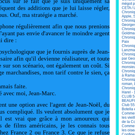
ocus sur le fait que je suis uniquement sa
mégot p
quent des additions que je lui laisse régler,
CETA / 
Chroniq
ous. Ouf, ma stratégie a marché.
Apple, 
Chroniq
Georges
phone régulièrement afin que nous prenions
Chroniq
N'ayant pas envie d'avancer le moindre argent
Goldma
Chroniqu
i dire :
Paix
Chroniq
Lanzma
psychologique que je fournis auprès de Jean-
Chroniq
aire afin qu'il devienne réalisateur, et toute
par Geo
Chroniq
te sur son scénario, ont également un coût. Si
monsieu
ge marchandises, mon tarif contre le sien, ça
Chroniq
à Ramat
Chroniq
roman, 
amais faite.
Chroniq
é avec moi, Jean-Marc.
Harel - 
CLUB 5
BEAUFI
nt une option avec l'agent de Jean-Noël, du
Club 55
Botella 
lus compliqué. Ils veulent absolument que je
Comment
, il est vrai que grâce à mon amoureux qui
les viei
de la C
ns de films américains, je les connais tous
Comme V
les ois
chez France 2 ou France 3. Ce que je refuse
Confinem