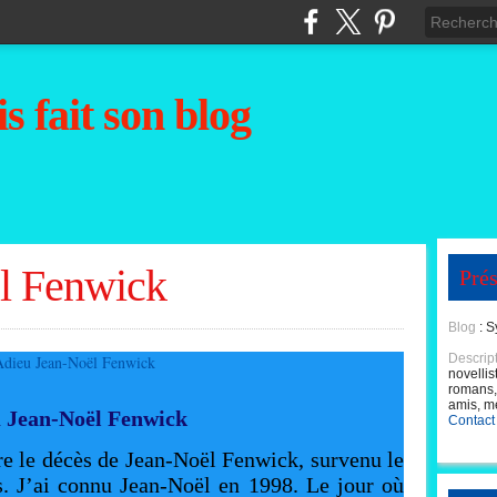
s fait son blog
l Fenwick
Prés
Blog
: S
Descrip
novellis
romans, 
amis, m
 Jean-Noël Fenwick
Contact
e le décès de Jean-Noël Fenwick, survenu le
s. J’ai connu Jean-Noël en 1998. Le jour où