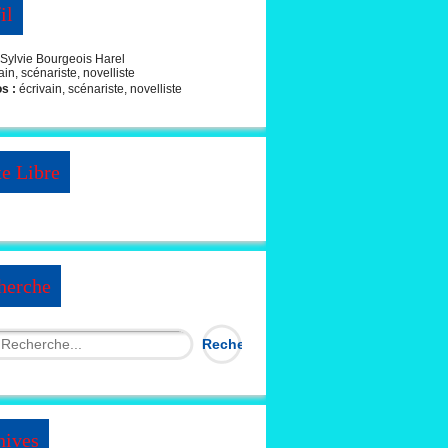
il
Sylvie Bourgeois Harel
os :
écrivain, scénariste, novelliste
te Libre
herche
hives