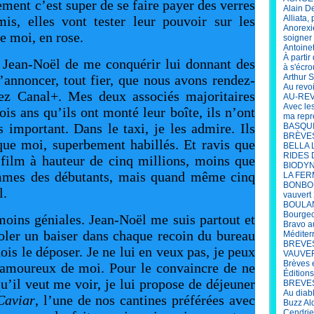
ement c’est super de se faire payer des verres
Alain D
is, elles vont tester leur pouvoir sur les
Alliata,
Anorexi
 moi, en rose.
soigner 
Antoine
À parti
e Jean-Noël de me conquérir lui donnant des
à s'écro
’annoncer, tout fier, que nous avons rendez-
Arthur S
Au revo
ez Canal+. Mes deux associés majoritaires
AU-REV
Avec le
is ans qu’ils ont monté leur boîte, ils n’ont
ma repr
important. Dans le taxi, je les admire. Ils
BASQUIA
BRÈVES 
que moi, superbement habillés. Et ravis que
BELLA 
RIDES 
 film à hauteur de cinq millions, moins que
BIODYN
mmes des débutants, mais quand même cinq
LA FER
BONBON
l.
vauvert
BOULANG
Bourgeo
oins géniales. Jean-Noël me suis partout et
Bravo a
oler un baiser dans chaque recoin du bureau
Méditer
BREVES
is le déposer. Je ne lui en veux pas, je peux
VAUVERT
Brèves 
 amoureux de moi. Pour le convaincre de ne
Édition
u’il veut me voir, je lui propose de déjeuner
BREVES 
Au diab
Caviar
, l’une de nos cantines préférées avec
Buzz Al
Cendrie