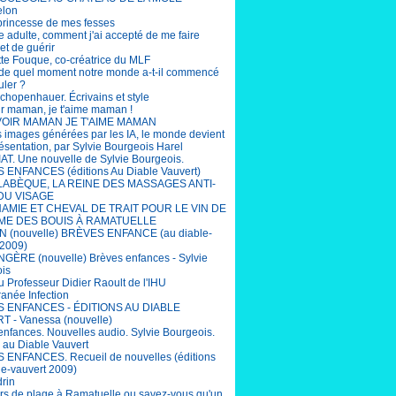
elon
 princesse de mes fesses
e adulte, comment j'ai accepté de me faire
et de guérir
tte Fouque, co-créatrice du MLF
r de quel moment notre monde a-t-il commencé
uler ?
chopenhauer. Écrivains et style
ir maman, je t'aime maman !
OIR MAMAN JE T'AIME MAMAN
s images générées par les IA, le monde devient
ésentation, par Sylvie Bourgeois Harel
T. Une nouvelle de Sylvie Bourgeois.
ENFANCES (éditions Au Diable Vauvert)
LABÈQUE, LA REINE DES MASSAGES ANTI-
DU VISAGE
AMIE ET CHEVAL DE TRAIT POUR LE VIN DE
ME DES BOUIS À RAMATUELLE
 (nouvelle) BRÈVES ENFANCE (au diable-
 2009)
ÈRE (nouvelle) Brèves enfances - Sylvie
is
u Professeur Didier Raoult de l'IHU
ranée Infection
 ENFANCES - ÉDITIONS AU DIABLE
 - Vanessa (nouvelle)
enfances. Nouvelles audio. Sylvie Bourgeois.
s au Diable Vauvert
ENFANCES. Recueil de nouvelles (éditions
le-vauvert 2009)
drin
rs de plage à Ramatuelle ou savez-vous qu'un