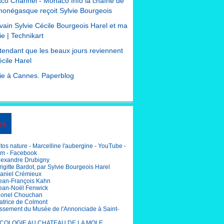
co Channel - Monaco Info la chaîne de
monégasque reçoit Sylvie Bourgeois
ivain Sylvie Cécile Bourgeois Harel et ma
e | Technikart
tendant que les beaux jours reviennent
cile Harel
ie à Cannes. Paperblog
es
os nature - Marcelline l'aubergine - YouTube -
am - Facebook
lexandre Drubigny
igitte Bardot, par Sylvie Bourgeois Harel
aniel Crémieux
ean-François Kahn
ean-Noël Fenwick
ionel Chouchan
atrice de Colmont
ssement du Musée de l'Annonciade à Saint-
COLOGIE AU CHATEAU DE LA MOLE