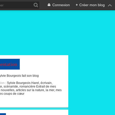
Connexion
+
Créer mon blog
entation
ylvie Bourgeois fait son blog
tion
: Sylvie Bourgeois Harel, écrivain,
te, scénariste, romancière Extrait de mes
nouvelles, articles sur la nature, la mer, mes
es coups de cœur