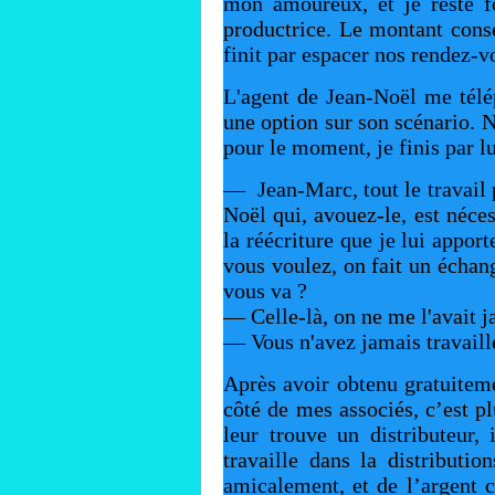
mon amoureux, et je reste f
productrice. Le montant consé
finit par espacer nos rendez-v
L'agent de Jean-Noël me télé
une option sur son scénario. 
pour le moment, je finis par lu
— Jean-Marc, tout le travail 
Noël qui, avouez-le, est nécess
la réécriture que je lui appor
vous voulez, on fait un échan
vous va ?
— Celle-là, on ne me l'avait j
— Vous n'avez jamais travaill
Après avoir obtenu gratuiteme
côté de mes associés, c’est p
leur trouve un distributeur
travaille dans la distributio
amicalement, et de l’argent 