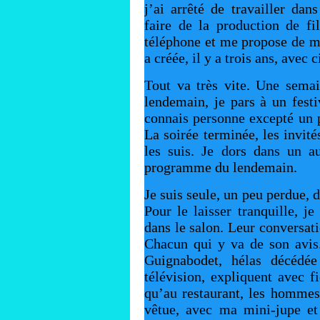
j’ai arrêté de travailler dan
faire de la production de f
téléphone et me propose de m’
a créée, il y a trois ans, avec 
Tout va très vite. Une semai
lendemain, je pars à un festi
connais personne excepté un 
La soirée terminée, les invité
les suis. Je dors dans un au
programme du lendemain.
Je suis seule, un peu perdue, d
Pour le laisser tranquille, j
dans le salon. Leur conversat
Chacun qui y va de son avis.
Guignabodet, hélas décédée
télévision, expliquent avec f
qu’au restaurant, les hommes 
vêtue, avec ma mini-jupe et