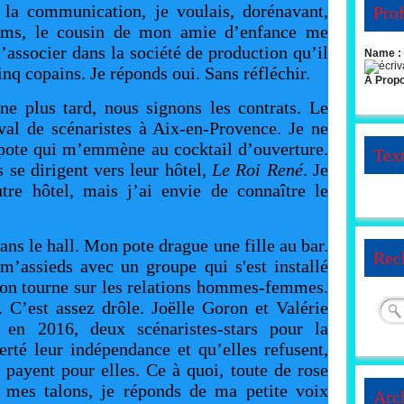
s la communication, je voulais, dorénavant,
Prof
ilms, le cousin de mon amie d’enfance me
associer dans la société de production qu’il
Name :
cinq copains. Je réponds oui. Sans réfléchir.
À Prop
ne plus tard, nous signons les contrats. Le
val de scénaristes à Aix-en-Provence. Je ne
pote qui m’emmène au cocktail d’ouverture.
Tex
s se dirigent vers leur hôtel,
Le Roi René
. Je
tre hôtel, mais j’ai envie de connaître le
ans le hall. Mon pote drague une fille au bar.
Rec
e m’assieds avec un groupe qui s'est installé
ion tourne sur les relations hommes-femmes.
 C’est assez drôle. Joëlle Goron et Valérie
 en 2016, deux scénaristes-stars pour la
ierté leur indépendance et qu’elles refusent,
payent pour elles. Ce à quoi, toute de rose
 mes talons, je réponds de ma petite voix
Arc