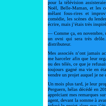
pour la télévision assisterai
Noël, Belle-Maman, et les co
mêlant fous-rires et improv
comédie, les scènes du lendem
écrire, mais j’étais très inspi
— Comme ça, en novembre, un
un ovni qui sera très drôle
distributeur.
Mes associés n’ont jamais ac
me harceler afin que leur org
ou des télés, ce que je refusa
toujours gagné ma vie en éta
vendre un projet auquel je ne 
Un mois plus tard, je leur pr
Perguern, hélas décédé en 201
appréciant mes remarques sur 
agent, devant la somme à avan
refusé le projet alors que j’é