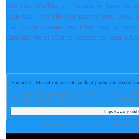
elle veut d’ailleurs m’emmener faire du sh
bien sûr, c’est elle qui payera tout. Non, n
j’ai dit deux semaines, c’est bon, je veux
dans ma vie et aller m’acheter un jean XX
Épisode 5 - Marcelline réalisatrice du clip pour son associatio
Le chef-opérateur Matthieu Poirot Delpech, le chef-opérateur son Fran
Éric Aufevre, le machiniste Olivier Bouyssou, le 1er assistant Rodolphe Kr
https://www.youtu
Matthieu Poirot Delpech sur le tournage d'Un adultère de P