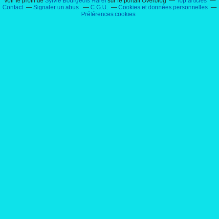
Voir le profil de
Sylvie Bourgeois Harel
sur le portail Overblog
Top articles
sylviebourgeois
sylviebourgeoisharel
aubergedelamole
an
Contact
Signaler un abus
C.G.U.
Cookies et données personnelles
Préférences cookies
jeanjacquesmurray
jeanpi