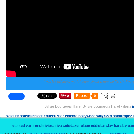
Tous les prénoms ont été changés un roman de Sylvie Bour
Repost
0
Sylvie Bourgeois Harel Sylvie Bourgeois Harel
-
dans
j
volaudessusdunniddecoucou
star
cinema
hollywood
willyrizzo
sainttropez
ete
sud
var
frenchriviera
riva
cotedazur
plage
eddiebarclay
barclay
pam