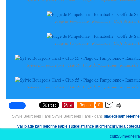
Plage de Pampelonne - Ramatuelle - Golfe de Saint-T
Plage de Pampelonne - Ramatuelle - Golfe de Saint-T
Sylvie Bourgeois Harel - Club 55 - Plage de Pampelonne - Ramatuelle -
Sylvie Bourgeois Harel - Club 55 - Plage de Pampelonne - Ramatuelle -
Repost
0
Sylvie Bourgeois Harel Sylvie Bourgeois Harel
-
dans
plagedepampelonne
var
plage
pampelonne
sable
suddelafrance
sud
frenchriviera
coteda
club55
mediterr