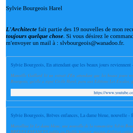
Sylvie Bourgeois Harel
L'Architecte
fait partie des 19 nouvelles de mon rec
toujours quelque chose
. Si vous désirez le comman
m'envoyer un mail à : slvbourgeois@wanadoo.fr.
Sylvie Bourgeois, En attendant que les beaux jours reviennent 
Manoëlle Gaillard lit un extrait d'En attendant que les beaux jours r
Bourgeois, qu'elle a signé Cécile Harel, paru aux Editions Les Escales, g
https://www.youtube
Sylvie Bourgeois, Brèves enfances, La dame bleue, nouvelle - 
Marcelline lit La dame bleue, une nouvelle de la romancière Sylvie Bour
BRÈVES ENFANCES publié au Diable Vauvert, maison d'édition créée p