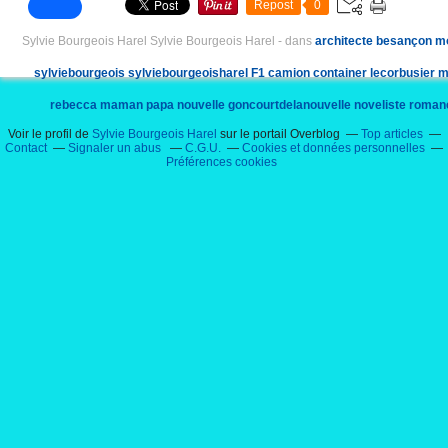
Repost
0
Sylvie Bourgeois Harel Sylvie Bourgeois Harel
-
dans
architecte
besançon
m
sylviebourgeois
sylviebourgeoisharel
F1
camion
container
lecorbusier
m
rebecca
maman
papa
nouvelle
goncourtdelanouvelle
noveliste
roman
Voir le profil de
Sylvie Bourgeois Harel
sur le portail Overblog
Top articles
cabinedodo
Contact
Signaler un abus
C.G.U.
Cookies et données personnelles
Préférences cookies