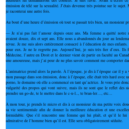
auditeurs lui demanderont des conseils. Je suis ravie. Avant d’écrire ce 
émission de télé sur la sexualité. J’étais devenue très pointue sur le sujet. 
je raconterai une autre fois. 
Au bout d’une heure d’émission où tout se passait très bien, un monsieur pr
— Je n’ai pas fait l’amour depuis onze ans. Ma femme a quitté notre m
avaient douze, dix et sept ans. Elle nous a abandonnés du jour au lendema
revue. Je me suis alors entièrement consacré à l’éducation de mes enfants. J
pour eux. Je ne le regrette pas. Aujourd’hui, je suis très fier d’eux. Ils 
Médecine, l’autre en Droit et le dernier vient de partir en faculté au Canad
une amoureuse, mais j’ai peur de ne plus savoir comment me comporter dan
L'animatrice prend alors la parole. À l’époque, je dis à l’époque car il y a 
mon passage dans son émission, donc à l’époque, elle était très hard avec u
porno, le domaine où elle a commencé en tant qu’actrice. Je vous prie donc,
vulgarité des propos qui vont suivre, mais ils ne sont que le reflet des sie
prendre un go-de, te le mettre dans le c-u-l.., te bran-ler…, etc…
À mon tour, je prends le micro et dis à ce monsieur de ma petite voix douce 
sa vie sentimentale afin de donner la meilleure éducation et une excellente
formidable. Que s’il rencontre une femme qui lui plaît, et qu’il le lui 
admirative de l’homme bien qu’il est. Elle sera obligatoirement séduite. 