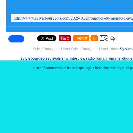
Chroniques du monde d'avant - 6 - Les César créés par Georges Crave
j'habitais chez mes parents, j'envoie une lettre à Georges Cravenne, le cré
Repost
0
Sylvie Bourgeois Harel Sylvie Bourgeois Harel
-
dans
Sylvieb
sylviebourgeoisecrivain
rmc
interview
radio
roman
romanerotique
lettresàunmonsieur
francksprengler
livre
livreerotique
imp
ecr