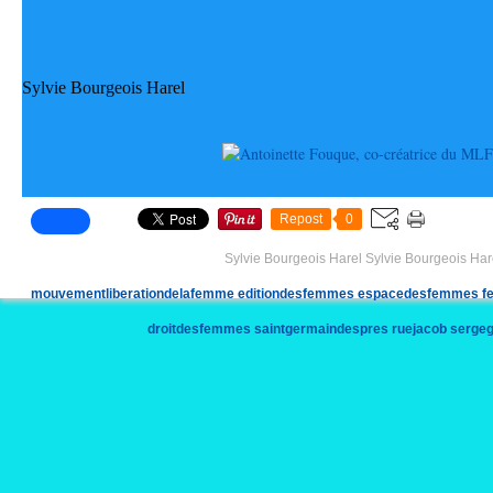
Sylvie Bourgeois Harel
Repost
0
Sylvie Bourgeois Harel Sylvie Bourgeois Har
mouvementliberationdelafemme
editiondesfemmes
espacedesfemmes
f
droitdesfemmes
saintgermaindespres
ruejacob
sergeg
andrecomtesponville
boriscyrulnik
canal+
canalplus
sylvie
sylviebourgeoisecrivain
memoiresdemai
documentaire
boulouri