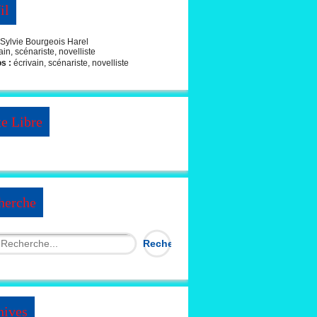
il
Sylvie Bourgeois Harel
os :
écrivain, scénariste, novelliste
te Libre
herche
hives