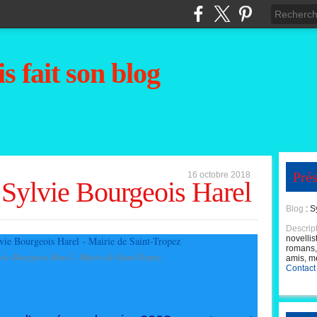
s fait son blog
Prés
16 octobre 2018
- Sylvie Bourgeois Harel
Blog
: S
Descrip
novellis
romans, 
vie Bourgeois Harel - Mairie de Saint-Tropez
amis, m
Contact