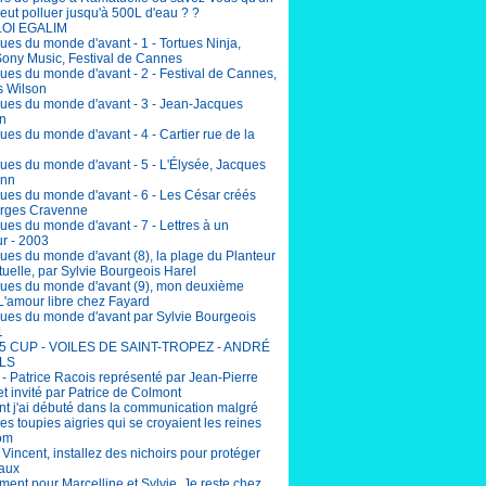
eut polluer jusqu'à 500L d'eau ? ?
LOI EGALIM
ues du monde d'avant - 1 - Tortues Ninja,
Sony Music, Festival de Cannes
ues du monde d'avant - 2 - Festival de Cannes,
 Wilson
ues du monde d'avant - 3 - Jean-Jacques
n
es du monde d'avant - 4 - Cartier rue de la
ues du monde d'avant - 5 - L'Élysée, Jacques
nn
ues du monde d'avant - 6 - Les César créés
rges Cravenne
ues du monde d'avant - 7 - Lettres à un
r - 2003
ues du monde d'avant (8), la plage du Planteur
uelle, par Sylvie Bourgeois Harel
ues du monde d'avant (9), mon deuxième
L'amour libre chez Fayard
ues du monde d'avant par Sylvie Bourgeois
1
5 CUP - VOILES DE SAINT-TROPEZ - ANDRÉ
LS
 - Patrice Racois représenté par Jean-Pierre
et invité par Patrice de Colmont
 j'ai débuté dans la communication malgré
lles toupies aigries qui se croyaient les reines
om
incent, installez des nichoirs pour protéger
eaux
ent pour Marcelline et Sylvie. Je reste chez