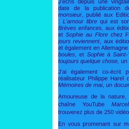
J'écris depuis une vingta
date de la publication
monsieur
, publié aux Editi
:
L'amour libre
qui est sor
Brèves enfances
, aux édit
et
Sophie au Flore
chez F
jours reviennent
, aux édit
et également en Allemagne
boules
, et
Sophie à Saint-
toujours quelque chose,
un 
J'ai également co-écrit 
réalisateur Philippe Harel
Mémoires de mai
, un docu
Amoureuse de la nature, j
chaîne YouTube
Marce
trouverez plus de 250 vidéo
En vous promenant sur mo