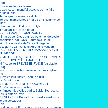
elon
 princesse de mes fesses
e adulte, comment j'ai accepté de me faire
et de guérir
tte Fouque, co-créatrice du MLF
r de quel moment notre monde a-t-il commencé
uler ?
chopenhauer. Écrivains et style
ir maman, je t'aime maman !
OIR MAMAN JE T'AIME MAMAN
s images générées par les IA, le monde devient
ésentation, par Sylvie Bourgeois Harel
T. Une nouvelle de Sylvie Bourgeois.
ENFANCES (éditions Au Diable Vauvert)
LABÈQUE, LA REINE DES MASSAGES ANTI-
DU VISAGE
AMIE ET CHEVAL DE TRAIT POUR LE VIN DE
ME DES BOUIS À RAMATUELLE
 (nouvelle) BRÈVES ENFANCE (au diable-
 2009)
ÈRE (nouvelle) Brèves enfances - Sylvie
is
u Professeur Didier Raoult de l'IHU
ranée Infection
 ENFANCES - ÉDITIONS AU DIABLE
 - Vanessa (nouvelle)
enfances. Nouvelles audio. Sylvie Bourgeois.
s au Diable Vauvert
ENFANCES. Recueil de nouvelles (éditions
le-vauvert 2009)
drin
rs de plage à Ramatuelle ou savez-vous qu'un