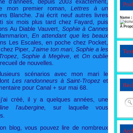
ine d'années, depuis 2003 exactement,
Prof
 de mon premier roman,
Lettres à un
ons Blanche. J'ai écrit neuf autres livres
Name :
ti six mois plus tard chez Fayard, puis
À Prop
ions Au Diable Vauvert,
Sophie à Cannes
lammarion,
En attendant que les beaux
ions Les Escales, en poche chez Pocket,
 chez Piper,
J'aime ton mari
,
Sophie a les
Tex
Tropez
,
Sophie à Megève
, et
On oublie
recueil de nouvelles.
plusieurs scénarios avec mon mari le
 dont
Les randonneurs à Saint-Tropez
et
Rec
mentaire pour Canal + sur mai 68.
'ai créé, il y a quelques années, une
lline l'aubergine,
sur laquelle vous
s.
n blog, vous pouvez lire de nombreux
Arc