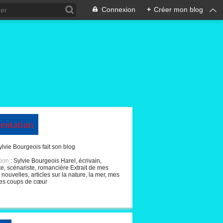
Connexion
+
Créer mon blog
entation
ylvie Bourgeois fait son blog
tion
: Sylvie Bourgeois Harel, écrivain,
te, scénariste, romancière Extrait de mes
nouvelles, articles sur la nature, la mer, mes
es coups de cœur