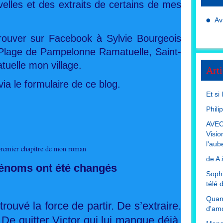
elles et des extraits de certains de mes
Av
ouver sur Facebook à Sylvie Bourgeois
Plage de Pampelonne Ramatuelle, Saint-
uelle mon village.
Arti
a le formulaire de ce blog.
Et si
Phili
AVEC
Visio
l'aub
premier chapitre de mon roman
de A 
rénoms ont été changés
Sophi
télé 
Quand
trouvé la force de partir. De s’extraire.
d'amo
 De quitter Victor qui lui manque déjà.