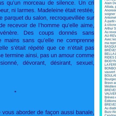
lus qu’un morceau de silence. Un cri
Alain D
Alliata,
eur, ni larmes. Madeleine était restée,
Anorexi
soigner 
e parquet du salon, recroquevillée sur
Antoine
À parti
 de recevoir de l’homme qu’elle aime,
à s'écro
Arthur S
le vénère. Des coups donnés sans
Au revo
AU-REV
 de mains sans qu’elle ne comprenne
Avec le
ma repr
elle s’était répété que ce n’était pas
BASQUIA
BRÈVES 
se termine ainsi, pas un amour comme
BELLA 
RIDES 
BIODYN
ionné, dévorant, désirant, sexuel,
LA FER
BONBON
vauvert
BOULANG
Bourgeo
Bravo a
Méditer
BREVES
*
VAUVERT
Brèves 
Édition
BREVES 
Au diab
 vous aborder de façon aussi banale,
Buzz Al
Cendrie