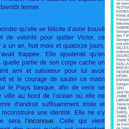
de sauv
 bientôt fermer.
FESTIV
PUONS
Fonds d
François
Intervi
ondre qu’elle se félicite d’avoir trouvé
GABRIEL
Georges
t de volonté pour quitter Victor, ce
des 7 d'
Georges
une piè
 y a un an, huit mois et quatorze jours,
GILLES,
enfance
’avait frappée. Elle ajouterait qu’en
GOUROU 
Pierre 
s quelle partie de son corps cache un
GUILLAU
BRÈVE
ent ami et salvateur pour lui avoir
HENRIET
HENRI, 
rit et le courage de sauter ce matin
ENFANCE
Inaugur
our le Pays basque, afin de venir se
1991
Jack Ni
e ville au bord de l’océan où elle ne
J'AIME
LIBRAI
nre d’endroit suffisamment triste et
J'aime 
J'AIME
reconstruire une identité. Elle ne s’y
DAREL
J'AIME 
lle sera
l’inconnue.
Celle qui vient
J'AIME 
Je n'arr
de Sylv