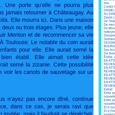
moi.
. Une porte qu’elle ne pourra plus
Contre l
DANIEL 
lus jamais retourner à Châteaugay. Au
AU DIA
David L
Voilà. Elle mourra ici. Dans une maison
De l'im
De mes s
eux ou trois étages. Plus jeune, elle
De Moor
nettoye
fuir Menton et de recommencer sa vie
Dessine
Grimau
À Toulouse. Le notable du coin aurait
DESSIN
BOURG
nfants pour elle. Elle aurait semé la
Des tics
Dix fem
bien établi. Elle aimait cette idée
Émilie,
EN ATT
rait semé la zizanie. Cette possibilité
REVIENN
EN ATT
e voir les canots de sauvetage sur un
REVIEN
EN ATT
REVIENN
EN ATT
REVIENN
Extrait
Entre am
nouvell
 n’ayez pas encore dîné, continue
Entre am
nouvell
uce, dans ce cas, je serais ravi que
Et si no
Et si P
 invitée, mais il faudrait se dépêcher,
kamikaz