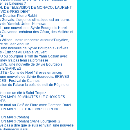
er les baleines ?
AL DE TELEVISION DE MONACO / LAURENT
 VICE-PRESIDENT
e Dotation Pierre Rabhi
 Gervais. L’urgence climatique est un leurre.
ew de Yannick Urrien. Kernews.
, une nouvelle de Sylvie Bourgeois Harel
 Cravenne, créateur des César, des Molière et
Or
 Wilson - notre rencontre autour d'Eurydice,
ce de Jean Anouilh
 une nouvelle de Sylvie Bourgeois - Brèves
s - Éditions Au Diable Vauvert
ou pourquoi le film de Yann Gozlan avec
Niney n'a pas tenu sa promesse
ME, une nouvelle de Sylvie Bourgeois.
S ENFANCES
TE - Conte de Noël / Brèves enfances
une nouvelle de Sylvie Bourgeois. BRÈVES
S - Festival de Cannes
ation du Palace la boîte de nuit de Régine en
cholson un été à Saint-Tropez
 TON MARI. 20 MINUTES / LE CHOIX DES
RES
ton mari au Café de Flore avec Florence Darel
 TON MARI. LECTURE PAR FLORENCE
TON MARI (roman)
TON MARI (roman) Sylvie Bourgeois. 2
ive pas à dire que je suis écrivain, une nouvelle
ie Bourgeois Harel