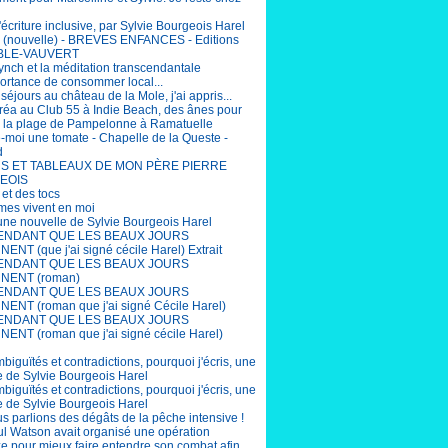
'écriture inclusive, par Sylvie Bourgeois Harel
(nouvelle) - BREVES ENFANCES - Editions
BLE-VAUVERT
ynch et la méditation transcendantale
portance de consommer local...
éjours au château de la Mole, j'ai appris...
éa au Club 55 à Indie Beach, des ânes pour
r la plage de Pampelonne à Ramatuelle
-moi une tomate - Chapelle de la Queste -
d
S ET TABLEAUX DE MON PÈRE PIERRE
EOIS
 et des tocs
mes vivent en moi
 une nouvelle de Sylvie Bourgeois Harel
ENDANT QUE LES BEAUX JOURS
ENT (que j'ai signé cécile Harel) Extrait
ENDANT QUE LES BEAUX JOURS
NENT (roman)
ENDANT QUE LES BEAUX JOURS
ENT (roman que j'ai signé Cécile Harel)
ENDANT QUE LES BEAUX JOURS
ENT (roman que j'ai signé cécile Harel)
biguïtés et contradictions, pourquoi j'écris, une
e de Sylvie Bourgeois Harel
biguïtés et contradictions, pourquoi j'écris, une
e de Sylvie Bourgeois Harel
us parlions des dégâts de la pêche intensive !
aul Watson avait organisé une opération
e pour mieux faire entendre son combat afin