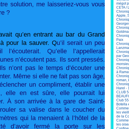
tre solution, me laisseriez-vous vous
mégot p
CETA / 
re ?
Chroniq
Apple, 
Chroniq
Georges
Chroniq
Goldma
savait qu’en entrant au bar du Grand
Chroniqu
Paix
là pour la sauver. Q
u’il serait un peu
Chroniq
Lanzma
 l’écouterait. Qu’elle l’appellerait
Chroniq
par Geo
nes n’écoutent pas. Ils sont pressés.
Chroniq
monsieu
Ils n’ont pas le temps d’écouter une
Chroniq
à Ramat
er. Même si elle ne fait pas son âge,
Chroniq
roman, 
déclencher un compliment, établir une
Chroniq
Harel - 
 elle en est sûre, elle pourrait lui
CLUB 5
BEAUFI
er. À son arrivée à la gare de Saint-
Club 55
Botella 
 rouler sa valise dans le coucher du
Comment
les viei
 mètres qui la menaient à l’hôtel de la
de la C
Comme V
les ois
etté d’avoir fermé la porte sur les
Confinem