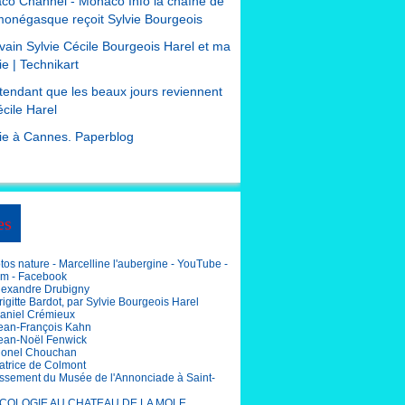
co Channel - Monaco Info la chaîne de
monégasque reçoit Sylvie Bourgeois
ivain Sylvie Cécile Bourgeois Harel et ma
e | Technikart
tendant que les beaux jours reviennent
cile Harel
ie à Cannes. Paperblog
es
os nature - Marcelline l'aubergine - YouTube -
am - Facebook
lexandre Drubigny
igitte Bardot, par Sylvie Bourgeois Harel
aniel Crémieux
ean-François Kahn
ean-Noël Fenwick
ionel Chouchan
atrice de Colmont
ssement du Musée de l'Annonciade à Saint-
COLOGIE AU CHATEAU DE LA MOLE