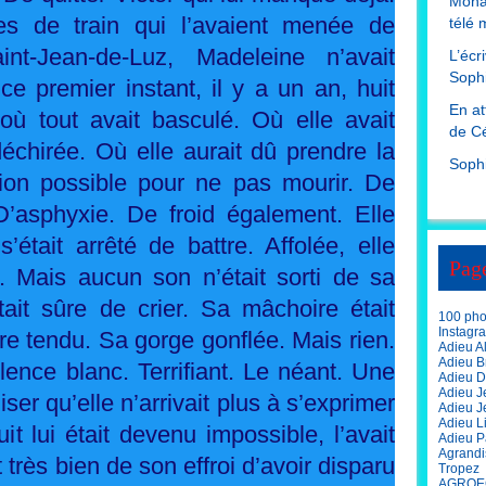
Mona
s de train qui l’avaient menée de
télé 
nt-Jean-de-Luz, Madeleine n’avait
L’écr
Sophi
 premier instant, il y a un an, huit
En at
où tout avait basculé. Où elle avait
de Cé
déchirée. Où elle aurait dû prendre la
Soph
sion possible pour ne pas mourir. De
D’asphyxie. De froid également. Elle
était arrêté de battre. Affolée, elle
Pag
r. Mais aucun son n’était sorti de sa
tait sûre de crier. Sa mâchoire était
100 phot
Instagr
e tendu. Sa gorge gonflée. Mais rien.
Adieu A
Adieu Br
lence blanc. Terrifiant. Le néant. Une
Adieu D
Adieu J
er qu’elle n’arrivait plus à s’exprimer
Adieu J
Adieu L
t lui était devenu impossible, l’avait
Adieu P
Agrandi
 très bien de son effroi d’avoir disparu
Tropez
AGROE