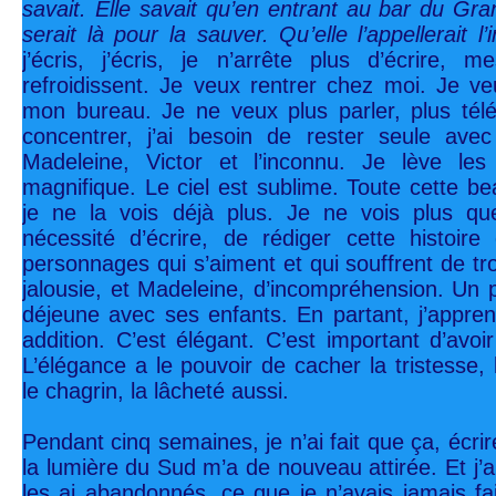
savait. Elle savait qu’en entrant au bar du G
serait là pour la sauver. Qu’elle l’appellerait l
j’écris, j’écris, je n’arrête plus d’écrire,
refroidissent. Je veux rentrer chez moi. Je 
mon bureau. Je ne veux plus parler, plus tél
concentrer, j’ai besoin de rester seule av
Madeleine, Victor et l’inconnu. Je lève le
magnifique. Le ciel est sublime. Toute cette be
je ne la vois déjà plus. Je ne vois plus 
nécessité d’écrire, de rédiger cette histoir
personnages qui s’aiment et qui souffrent de tro
jalousie, et Madeleine, d’incompréhension. Un p
déjeune avec ses enfants. En partant, j’appren
addition. C’est élégant. C’est important d’avoi
L’élégance a le pouvoir de cacher la tristesse, 
le chagrin, la lâcheté aussi.
Pendant cinq semaines, je n’ai fait que ça, écrire
la lumière du Sud m’a de nouveau attirée. Et j’a
les ai abandonnés, ce que je n’avais jamais fa