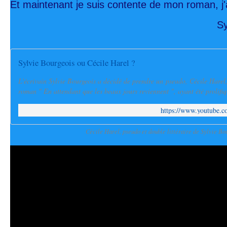
Et maintenant je suis contente de mon roman, j'ai 
Sy
Sylvie Bourgeois ou Cécile Harel ?
L'écrivain Sylvie Bourgeois a décidé de prendre un pseudo, Cécile Harel,
roman " En attendant que les beaux jours reviennent ", ayant été prolifiq
https://www.youtube
Cécile Harel, pseudo et double littéraire de Sylvie Bo