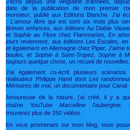
J'écris depuis une vingtaine d'années, depu
date de la publication de mon premier 
monsieur
, publié aux Editions Blanche. J'ai écr
:
L'amour libre
qui est sorti six mois plus ta
Brèves enfances
, aux éditions Au Diable Vauve
et
Sophie au Flore
chez Flammarion,
En atte
jours reviennent
, aux éditions Les Escales, e
et également en Allemagne chez Piper,
J'aime t
boules
, et
Sophie à Saint-Tropez
,
Sophie à M
toujours quelque chose,
un recueil de nouvelles.
J'ai également co-écrit plusieurs scénario
réalisateur Philippe Harel dont
Les randonneur
Mémoires de mai
, un documentaire pour Canal 
Amoureuse de la nature, j'ai créé, il y a q
chaîne YouTube
Marcelline l'aubergine,
trouverez plus de 250 vidéos.
En vous promenant sur mon blog, vous pouve