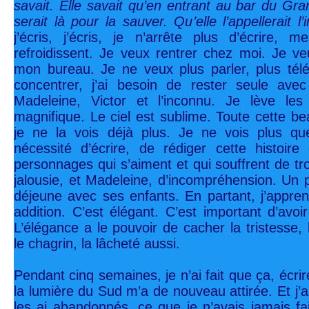
savait. Elle savait qu’en entrant au bar du G
serait là pour la sauver. Qu’elle l’appellerait l
j’écris, j’écris, je n’arrête plus d’écrire,
refroidissent. Je veux rentrer chez moi. Je 
mon bureau. Je ne veux plus parler, plus tél
concentrer, j’ai besoin de rester seule av
Madeleine, Victor et l’inconnu. Je lève le
magnifique. Le ciel est sublime. Toute cette be
je ne la vois déjà plus. Je ne vois plus 
nécessité d’écrire, de rédiger cette histoir
personnages qui s’aiment et qui souffrent de tro
jalousie, et Madeleine, d’incompréhension. Un p
déjeune avec ses enfants. En partant, j’appren
addition. C’est élégant. C’est important d’avoi
L’élégance a le pouvoir de cacher la tristesse, 
le chagrin, la lâcheté aussi.
Pendant cinq semaines, je n’ai fait que ça, écrire
la lumière du Sud m’a de nouveau attirée. Et j’a
les ai abandonnés, ce que je n’avais jamais fa