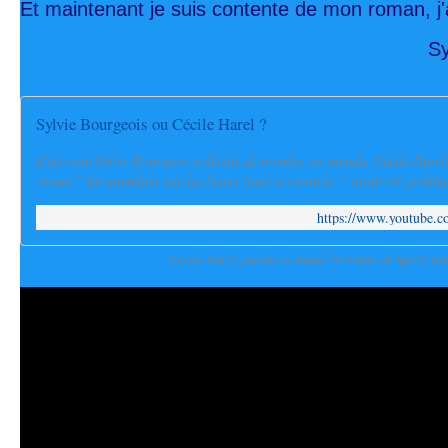
Et maintenant je suis contente de mon roman, j'ai 
Sy
Sylvie Bourgeois ou Cécile Harel ?
L'écrivain Sylvie Bourgeois a décidé de prendre un pseudo, Cécile Harel,
roman " En attendant que les beaux jours reviennent ", ayant été prolifiq
https://www.youtube
Cécile Harel, pseudo et double littéraire de Sylvie Bo