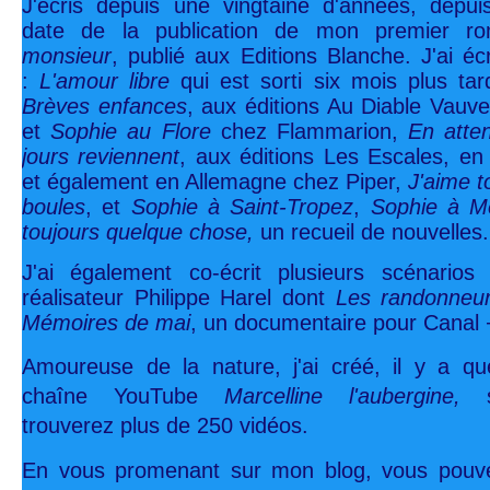
J'écris depuis une vingtaine d'années, depu
date de la publication de mon premier 
monsieur
, publié aux Editions Blanche. J'ai écr
:
L'amour libre
qui est sorti six mois plus ta
Brèves enfances
, aux éditions Au Diable Vauve
et
Sophie au Flore
chez Flammarion,
En atte
jours reviennent
, aux éditions Les Escales, e
et également en Allemagne chez Piper,
J'aime t
boules
, et
Sophie à Saint-Tropez
,
Sophie à M
toujours quelque chose,
un recueil de nouvelles.
J'ai également co-écrit plusieurs scénario
réalisateur Philippe Harel dont
Les randonneur
Mémoires de mai
, un documentaire pour Canal 
Amoureuse de la nature, j'ai créé, il y a q
chaîne YouTube
Marcelline l'aubergine,
trouverez plus de 250 vidéos.
En vous promenant sur mon blog, vous pouve