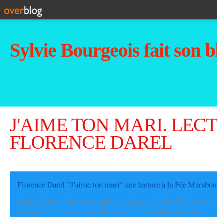
Sylvie Bourgeois fait son b
J'AIME TON MARI. LEC
FLORENCE DAREL
Florence Darel "J'aime ton mari" une lecture à la Fée Maraboutée du
Quelques extraits devant un public conquis. www.lefashionpost.com