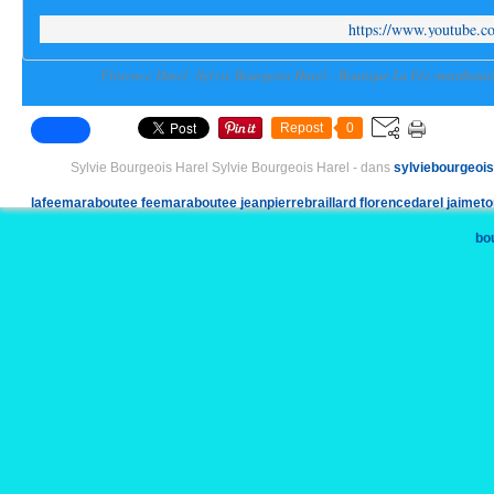
https://www.youtube
Florence Darel -Sylvie Bourgeois Harel - Boutique La Fée maraboutée
Repost
0
Sylvie Bourgeois Harel Sylvie Bourgeois Harel
-
dans
sylviebourgeois
lafeemaraboutee
feemaraboutee
jeanpierrebraillard
florencedarel
jaimet
bo