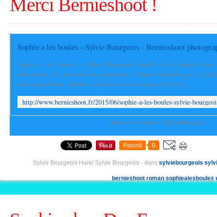
Merci Bernieshoot !
Sophie a les boules - Sylvie Bourgeois Sophie a les boules Sylvi
phénomène ! Je dois dire un grand merci à Dame Skarlette qui m'a fait 
plus sympathique. Sophie a les boules est un roman de Sylvie...
Sophie a les boules - Sylvie Bourgeois
Repost
0
Sylvie Bourgeois Harel Sylvie Bourgeois
-
dans
sylviebourgeois
sylv
bernieshoot
roman
sophiealesboules