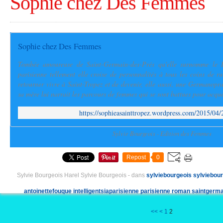
Sophie chez Des Femmes
Sophie chez Des Femmes
Tombée amoureuse de Saint-Germain-des-Prés qu'elle surnomme le Dis
parisienne tellement elle croise de personnalités à tous les coins de r
retourner vivre à Saint-Tropez et de devenir, elle aussi, une Germanoprat
sa mère lui narrait les parcours de femmes qui se sont battues pour acquér
https://sophieasainttropez.wordpress.com/2015/04
Sylvie Bourgeois - Edition des Femmes
Repost
0
Sylvie Bourgeois Harel Sylvie Bourgeois
-
dans
sylviebourgeois
sylviebour
antoinettefouque
intelligentsiaparisienne
parisienne
roman
saintgerm
<<
<
1
2