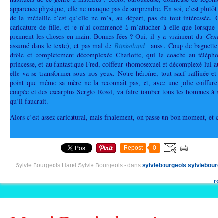
apparence physique, elle ne manque pas de surprendre. En soi, c’est plutôt
de la médaille c’est qu’elle ne m’a, au départ, pas du tout intéressée. 
caricature de fille, et je n’ai commencé à m’attacher à elle que lorsque
prennent les choses en main. Bonnes fées ? Oui, il y a vraiment du
Cen
assumé dans le texte), et pas mal de
Bimboland
aussi. Coup de baguette
drôle et complètement décomplexée Charlotte, qui la coache au téléphon
princesse, et au fantastique Fred, coiffeur (homosexuel et décomplexé lui au
elle va se transformer sous nos yeux. Notre héroïne, tout sauf raffinée et
point que même sa mère ne la reconnaît pas, et, avec une jolie coiffur
coupée et des escarpins Sergio Rossi, va faire tomber tous les hommes à 
qu’il faudrait.
Alors c’est assez caricatural, mais finalement, on passe un bon moment, et c
Repost
0
Sylvie Bourgeois Harel Sylvie Bourgeois
-
dans
sylviebourgeois
sylviebour
r