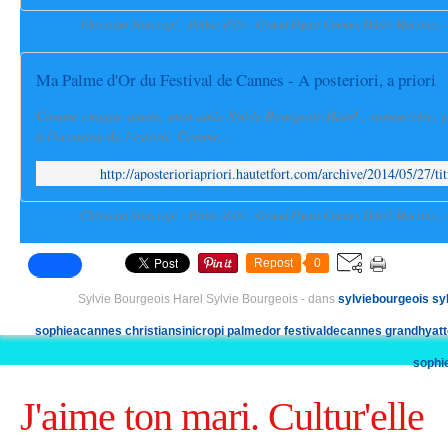
Christian Sinicropi - Palme d'Or - Grand Hyatt Cannes Hôtel Martinez 
Ma Palme d'Or du Festival de Cannes - A posteriori, a priori
Comme chaque année, mon amie Sylvie Bourgeois-Harel , romancière, p
à l'occasion du Festival. Comme...
http://aposterioriapriori.hautetfort.com/archive/2014/05/27/t
Christian Sinicropi - Palme d'Or - Grand Hyatt Cannes Hôtel Martinez 
Repost
0
Sylvie Bourgeois Harel Sylvie Bourgeois
-
dans
sylviebourgeois
sy
sophieacannes
christiansinicropi
palmedor
festivaldecannes
grandhyatt
sophi
J'aime ton mari. Cultur'elle