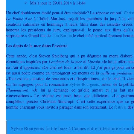
Mis à jour le
29.01.2014 à 14:44
Un chef doublement étoilé peut-il être cinéphile? La réponse est oui!
Christ
La Palme d’or
à l’hôtel Martinez, reçoit les membres du jury à la veill
créations culinaires en hommage à leurs films dans des assiettes créée
honorer les présidents du jury, explique-t-il. Je pense aux films qu’ils
surprendre.» Grand fan de
Tim Burton
,le chef a été particulièrement heureu
Les dents de la mer dans l’assiette
Cette année, c’est Steven Spielberg qui a pu déguster un menu élaboré 
céramiques inspirées par
Les dents de la mer
et
Lincoln
.«Je lui ai offert une
eu l’air d’apprécier. «Ce chef est fou», a-t-il dit. Et j’ai pris ça pour un
est aussi poète comme en témoignent ses menus où la
caille en prédateu
«Tout est une question de rencontres et d’inspirations», dit le chef. Il vien
sur les asperges, pour la romancière
Sylvie Bourgeois
, auteur de la pétill
Flammarion
). «Je lui ai demandé ce qu’elle aimait et j’ai fait ma
conversations.» Le résultat est aussi beau que délicieux. «La gastro
complète,» précise Christian Sinicropi. C’est cette expérience que ce 
homme charmant vous invite à partager dans son restaurant. Le
festival
des 
Sylvie Bourgeois fait le buzz à Cannes entre littérature et mod