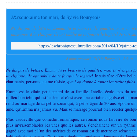
J&rsquo;aime ton mari, de Sylvie Bourgeois
Ne dis pas de bêtises, Emma, tu es bourrée de qualités, mais tu n'es
naissance, à la clinique, ils ont oublié de te fournir le logiciel Je suis sûre
https://leschroniquesculturelles.com/2014/04/10/jaime-t
J'aime ton mari - Sylvie Bourgeois - Adora
Ne dis pas de bêtises, Emma, tu es bourrée de qualités, mais tu n’es pas fin
la clinique, ils ont oublié de te fournir le logiciel
Je suis sûre d’être belle
charmants, personne ne me résiste
, que l’on donne à toutes les petites filles.
Emma est le vilain petit canard de sa famille. Intello, écolo, pas du tou
milieu bon teint qui est le sien, et c’est avec une certaine angoisse et un m
rend au mariage de sa petite soeur qui, à peine âgée de 20 ans, épouse u
aîné, qu’Emma n’a jamais vu. Mais se mariage pourrait bien receler quelqu
Plus vaudeville que comédie romantique, ce roman nous fait rire de bon c
plus invraisemblables les unes que les autres, s’enchaînent sur un rythme e
gagné avec moi : l’un des mérites de ce roman est de mettre en scène une h
habituels de ce genre d’histoires : écolo, baroudeuse, donneuse de leçons