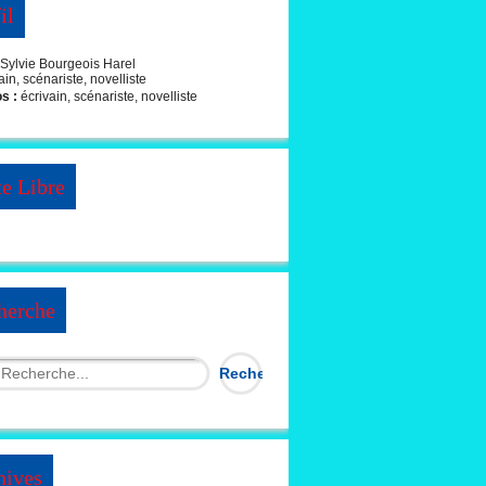
il
Sylvie Bourgeois Harel
os :
écrivain, scénariste, novelliste
te Libre
herche
hives