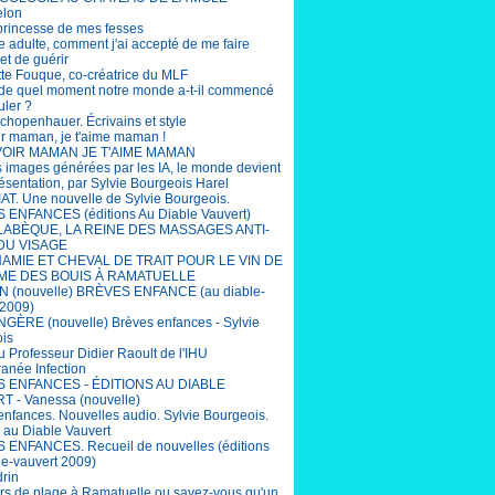
elon
 princesse de mes fesses
e adulte, comment j'ai accepté de me faire
et de guérir
tte Fouque, co-créatrice du MLF
r de quel moment notre monde a-t-il commencé
uler ?
chopenhauer. Écrivains et style
ir maman, je t'aime maman !
OIR MAMAN JE T'AIME MAMAN
s images générées par les IA, le monde devient
ésentation, par Sylvie Bourgeois Harel
T. Une nouvelle de Sylvie Bourgeois.
ENFANCES (éditions Au Diable Vauvert)
LABÈQUE, LA REINE DES MASSAGES ANTI-
DU VISAGE
AMIE ET CHEVAL DE TRAIT POUR LE VIN DE
ME DES BOUIS À RAMATUELLE
 (nouvelle) BRÈVES ENFANCE (au diable-
 2009)
ÈRE (nouvelle) Brèves enfances - Sylvie
is
u Professeur Didier Raoult de l'IHU
ranée Infection
 ENFANCES - ÉDITIONS AU DIABLE
 - Vanessa (nouvelle)
enfances. Nouvelles audio. Sylvie Bourgeois.
s au Diable Vauvert
ENFANCES. Recueil de nouvelles (éditions
le-vauvert 2009)
drin
rs de plage à Ramatuelle ou savez-vous qu'un