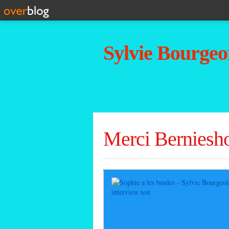
Sylvie Bourgeoi
Merci Berniesho