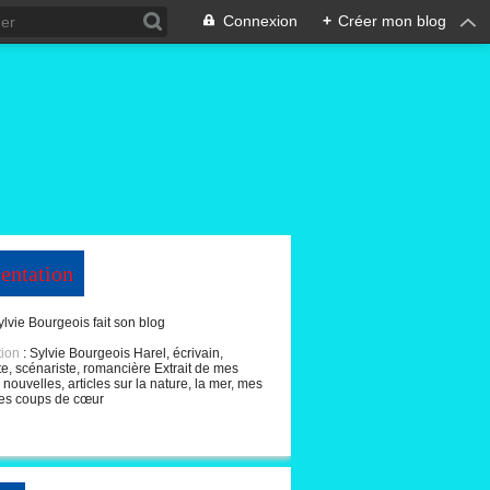
Connexion
+
Créer mon blog
entation
ylvie Bourgeois fait son blog
tion
: Sylvie Bourgeois Harel, écrivain,
te, scénariste, romancière Extrait de mes
nouvelles, articles sur la nature, la mer, mes
boules - Sylvie Bourgeois - Bernieshoot photographie littérature chr
es coups de cœur