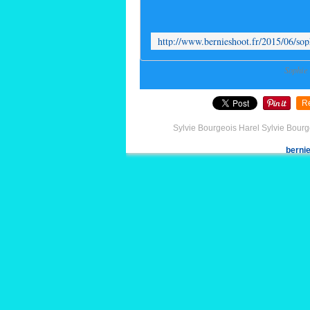
Sophie 
R
Sylvie Bourgeois Harel Sylvie Bourg
berni