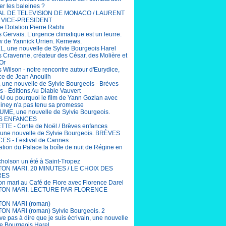
er les baleines ?
AL DE TELEVISION DE MONACO / LAURENT
 VICE-PRESIDENT
e Dotation Pierre Rabhi
 Gervais. L’urgence climatique est un leurre.
ew de Yannick Urrien. Kernews.
, une nouvelle de Sylvie Bourgeois Harel
 Cravenne, créateur des César, des Molière et
Or
 Wilson - notre rencontre autour d'Eurydice,
ce de Jean Anouilh
 une nouvelle de Sylvie Bourgeois - Brèves
s - Éditions Au Diable Vauvert
ou pourquoi le film de Yann Gozlan avec
Niney n'a pas tenu sa promesse
ME, une nouvelle de Sylvie Bourgeois.
S ENFANCES
TE - Conte de Noël / Brèves enfances
une nouvelle de Sylvie Bourgeois. BRÈVES
S - Festival de Cannes
ation du Palace la boîte de nuit de Régine en
cholson un été à Saint-Tropez
 TON MARI. 20 MINUTES / LE CHOIX DES
RES
ton mari au Café de Flore avec Florence Darel
 TON MARI. LECTURE PAR FLORENCE
TON MARI (roman)
TON MARI (roman) Sylvie Bourgeois. 2
ive pas à dire que je suis écrivain, une nouvelle
ie Bourgeois Harel