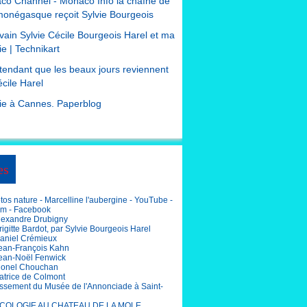
co Channel - Monaco Info la chaîne de
monégasque reçoit Sylvie Bourgeois
ivain Sylvie Cécile Bourgeois Harel et ma
e | Technikart
tendant que les beaux jours reviennent
cile Harel
ie à Cannes. Paperblog
es
os nature - Marcelline l'aubergine - YouTube -
am - Facebook
lexandre Drubigny
igitte Bardot, par Sylvie Bourgeois Harel
aniel Crémieux
ean-François Kahn
ean-Noël Fenwick
ionel Chouchan
atrice de Colmont
ssement du Musée de l'Annonciade à Saint-
COLOGIE AU CHATEAU DE LA MOLE