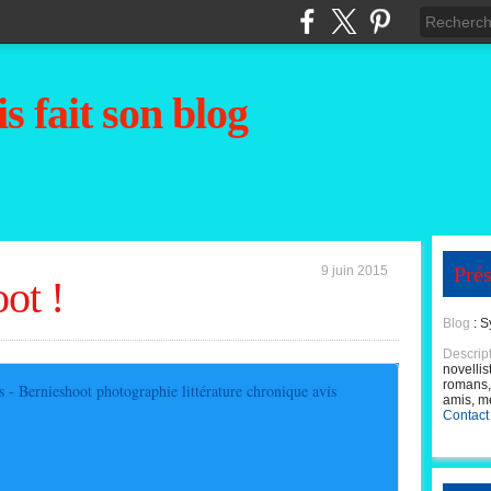
s fait son blog
Prés
9 juin 2015
ot !
Blog
: S
Descrip
novellis
romans, 
Sophie a les 
amis, m
Contact
S
o
p