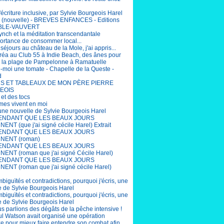
'écriture inclusive, par Sylvie Bourgeois Harel
(nouvelle) - BREVES ENFANCES - Editions
BLE-VAUVERT
ynch et la méditation transcendantale
portance de consommer local...
éjours au château de la Mole, j'ai appris...
éa au Club 55 à Indie Beach, des ânes pour
r la plage de Pampelonne à Ramatuelle
-moi une tomate - Chapelle de la Queste -
d
S ET TABLEAUX DE MON PÈRE PIERRE
EOIS
 et des tocs
mes vivent en moi
 une nouvelle de Sylvie Bourgeois Harel
ENDANT QUE LES BEAUX JOURS
ENT (que j'ai signé cécile Harel) Extrait
ENDANT QUE LES BEAUX JOURS
NENT (roman)
ENDANT QUE LES BEAUX JOURS
ENT (roman que j'ai signé Cécile Harel)
ENDANT QUE LES BEAUX JOURS
ENT (roman que j'ai signé cécile Harel)
biguïtés et contradictions, pourquoi j'écris, une
e de Sylvie Bourgeois Harel
biguïtés et contradictions, pourquoi j'écris, une
e de Sylvie Bourgeois Harel
us parlions des dégâts de la pêche intensive !
aul Watson avait organisé une opération
e pour mieux faire entendre son combat afin