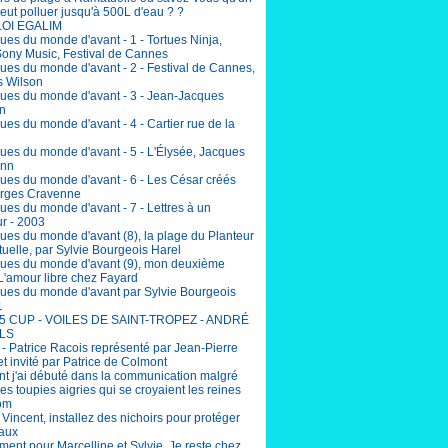
eut polluer jusqu'à 500L d'eau ? ?
LOI EGALIM
ues du monde d'avant - 1 - Tortues Ninja,
Sony Music, Festival de Cannes
ues du monde d'avant - 2 - Festival de Cannes,
 Wilson
ues du monde d'avant - 3 - Jean-Jacques
n
es du monde d'avant - 4 - Cartier rue de la
ues du monde d'avant - 5 - L'Élysée, Jacques
nn
ues du monde d'avant - 6 - Les César créés
rges Cravenne
ues du monde d'avant - 7 - Lettres à un
r - 2003
ues du monde d'avant (8), la plage du Planteur
uelle, par Sylvie Bourgeois Harel
ues du monde d'avant (9), mon deuxième
L'amour libre chez Fayard
ues du monde d'avant par Sylvie Bourgeois
1
5 CUP - VOILES DE SAINT-TROPEZ - ANDRÉ
LS
 - Patrice Racois représenté par Jean-Pierre
et invité par Patrice de Colmont
 j'ai débuté dans la communication malgré
lles toupies aigries qui se croyaient les reines
om
incent, installez des nichoirs pour protéger
eaux
ent pour Marcelline et Sylvie. Je reste chez