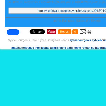
sa mère lui narrait les parcours de femmes qui se sont battues pour acquér
https://sophieasainttropez.wordpress.com/2015/04
Sylvie Bourgeois - Edition des Femmes
Repost
0
Sylvie Bourgeois Harel Sylvie Bourgeois
-
dans
sylviebourgeois
sylviebour
antoinettefouque
intelligentsiaparisienne
parisienne
roman
saintgerm