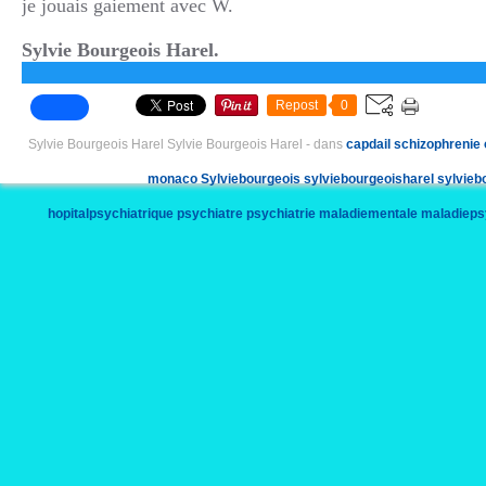
je jouais gaiement avec W.
Sylvie Bourgeois Harel.
Repost
0
Sylvie Bourgeois Harel Sylvie Bourgeois Harel
-
dans
capdail
schizophrenie
monaco
Sylviebourgeois
sylviebourgeoisharel
sylvieb
hopitalpsychiatrique
psychiatre
psychiatrie
maladiementale
maladieps
ramatuelle
plagedepa